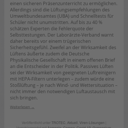
einen sicheren Präsenzunterricht zu ermöglichen.
Allerdings sind die Lüftungsempfehlungen des
Umweltbundesamtes (UBA) und Schnelltests für
Schüler nicht unumstritten. Auf bis zu 40 %
schätzen Experten die Fehlerquote der
Selbsttestungen. Der Laborärzte-Verband warnt
daher bereits vor einem trügerischen
Sicherheitsgefühl. Zweifel an der Wirksamkeit des
Lüftens äußerte zudem die Deutsche
Physikalische Gesellschaft in einem offenen Brief
an die Entscheider in der Politik. Passives Lüften
sei der Wirksamkeit von geeigneten Luftreinigern
mit HEPA-Filtern unterlegen – zudem würde eine
Stoßlüftung – je nach Wind- und Wettersituation –
nicht immer den notwendigen Luftaustausch mit
sich bringen.
Weiterlesen
Veröffentlicht unter
TROTEC
,
Aktuell
,
Viren-Lösungen
|
Verschlagwortet mit
Aerosole
,
Corona
,
Covid-19
,
Gymnasium
,