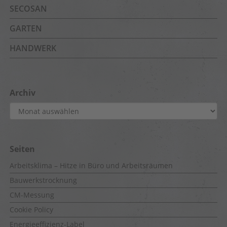
SECOSAN
GARTEN
HANDWERK
Archiv
Archiv
Seiten
Arbeitsklima – Hitze in Büro und Arbeitsräumen
Bauwerkstrocknung
CM-Messung
Cookie Policy
Energieeffizienz-Label