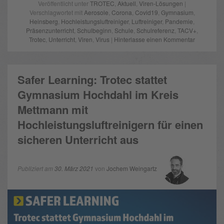
Veröffentlicht unter
TROTEC
,
Aktuell
,
Viren-Lösungen
|
Verschlagwortet mit
Aerosole
,
Corona
,
Covid19
,
Gymnasium
,
Heinsberg
,
Hochleistungsluftreiniger
,
Luftreiniger
,
Pandemie
,
Präsenzunterricht
,
Schulbeginn
,
Schule
,
Schulreferenz
,
TACV+
,
Trotec
,
Unterricht
,
Viren
,
Virus
|
Hinterlasse einen Kommentar
Safer Learning: Trotec stattet
Gymnasium Hochdahl im Kreis
Mettmann mit
Hochleistungsluftreinigern für einen
sicheren Unterricht aus
Publiziert am
30. März 2021
von
Jochem Weingartz