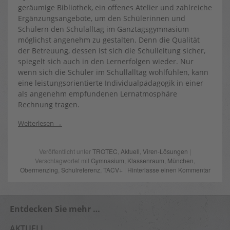
geräumige Bibliothek, ein offenes Atelier und zahlreiche
Ergänzungsangebote, um den Schülerinnen und
Schülern den Schulalltag im Ganztagsgymnasium
möglichst angenehm zu gestalten. Denn die Qualität
der Betreuung, dessen ist sich die Schulleitung sicher,
spiegelt sich auch in den Lernerfolgen wieder. Nur
wenn sich die Schüler im Schullalltag wohlfühlen, kann
eine leistungsorientierte Individualpädagogik in einer
als angenehm empfundenen Lernatmosphäre
Rechnung tragen.
Weiterlesen
Veröffentlicht unter
TROTEC
,
Aktuell
,
Viren-Lösungen
|
Verschlagwortet mit
Gymnasium
,
Klassenraum
,
München
,
Obermenzing
,
Schulreferenz
,
TACV+
|
Hinterlasse einen Kommentar
Entdecken Sie mehr …
AKTUELL