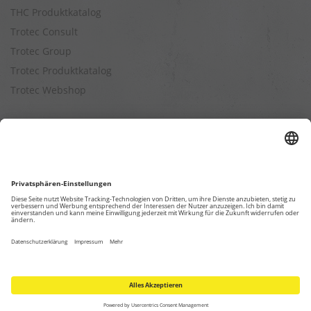
THC Produktkatalog
Trotec Consult
Trotec Group
Trotec Produktkatalog
Trotec Webshop
Berechnungen
Befeuchtungsleistung berechnen
Entfeuchtungsleistung berechnen
Kapazitätsberechnung für Luftreiniger
Klimatisierungsleistung berechnen
Ventilationsleistung berechnen
Wärmebedarfsberechnung