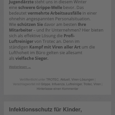
Jugendärzte
steht uns in diesem Winter
eine
schwere Grippe-Welle
bevor. Das
bedeutet
vermehrte Arbeitsausfälle
in einer
ohnehin angespannten Personalsituation.
Wie
schützen Sie
davor am besten
Ihre
Mitarbeiter
– und Ihr Unternehmen? Hier bieten
sich als effektive Lösung die
Profi-
Luftreiniger
von Trotec an. Denn im
ständigen
Kampf mit Viren aller Art
um die
Lufthoheit im Büro gelten sie allesamt
als
vielfache Sieger.
Weiterlesen
Veröffentlicht unter
TROTEC
,
Aktuell
,
Viren-Lösungen
|
Verschlagwortet mit
Grippe
,
Influenza
,
Luftreiniger
,
Trotec
,
Viren
|
Hinterlasse einen Kommentar
Infektionsschutz für Kinder,