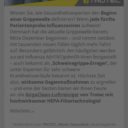
Wissen Sie, wie Gesundheitsexperten den
Beginn
einer Grippewelle
definieren? Wenn
jede fünfte
Patientenprobe Influenzaviren
aufweist!
Demnach hat die aktuelle Grippewelle bereits
Mitte Dezember begonnen – und nimmt seitdem
mit tausenden neuen Fällen täglich mehr Fahrt
auf. Besonders gefährlich: Am häufigsten werden
zurzeit Influenza A(H1N1)pdm09-Viren festgestellt
– auch bekannt als
‚Schweinegrippe-Erreger‘,
der
unter Experten für sehr schwere
Krankheitsverläufe bekannt ist. Höchste Zeit
also,
wirksame Gegenmaßnahmen
zu ergreifen
– und eine der besten bieten wir Ihnen heute
an: die
AirgoClean-Luftreiniger
von Trotec mit
hochwirksamer HEPA-Filtertechnologie!
Weiterlesen
Veröffentlicht unter
TROTEC
,
Aktuell
,
Gesundheit
| Verschlagwortet