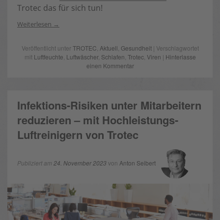
Trotec das für sich tun!
Weiterlesen
Veröffentlicht unter
TROTEC
,
Aktuell
,
Gesundheit
| Verschlagwortet
mit
Luftfeuchte
,
Luftwäscher
,
Schlafen
,
Trotec
,
Viren
|
Hinterlasse
einen Kommentar
Infektions-Risiken unter Mitarbeitern
reduzieren – mit Hochleistungs-
Luftreinigern von Trotec
Publiziert am
24. November 2023
von
Anton Seibert