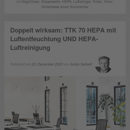
mit
AirgoClean
,
Grippewelle
,
HEPA
,
Luftreiniger
,
Trotec
,
Viren
|
Hinterlasse einen Kommentar
Doppelt wirksam: TTK 70 HEPA mit
Luftentfeuchtung UND HEPA-
Luftreinigung
Publiziert am
20. Dezember 2023
von
Anton Seibert