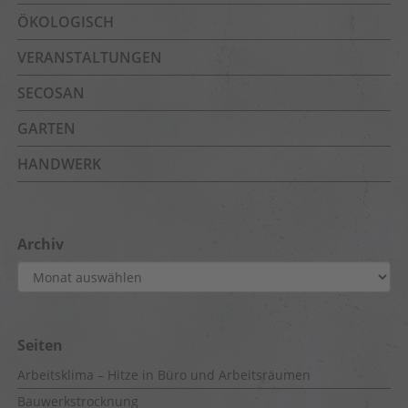
ÖKOLOGISCH
VERANSTALTUNGEN
SECOSAN
GARTEN
HANDWERK
Archiv
Archiv
Seiten
Arbeitsklima – Hitze in Büro und Arbeitsräumen
Bauwerkstrocknung