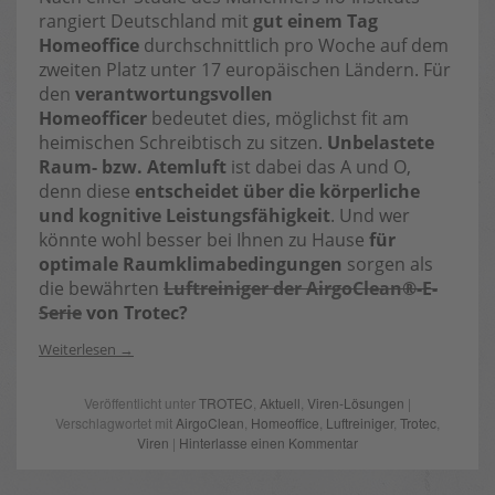
rangiert Deutschland mit
gut einem Tag
Homeoffice
durchschnittlich pro Woche auf dem
zweiten Platz unter 17 europäischen Ländern. Für
den
verantwortungsvollen
Homeofficer
bedeutet dies, möglichst fit am
heimischen Schreibtisch zu sitzen.
Unbelastete
Raum- bzw. Atemluft
ist dabei das A und O,
denn diese
entscheidet über die körperliche
und kognitive Leistungsfähigkeit
. Und wer
könnte wohl besser bei Ihnen zu Hause
für
optimale Raumklimabedingungen
sorgen als
die bewährten
Luftreiniger der AirgoClean®-E-
Serie
von Trotec?
Weiterlesen
Veröffentlicht unter
TROTEC
,
Aktuell
,
Viren-Lösungen
|
Verschlagwortet mit
AirgoClean
,
Homeoffice
,
Luftreiniger
,
Trotec
,
Viren
|
Hinterlasse einen Kommentar