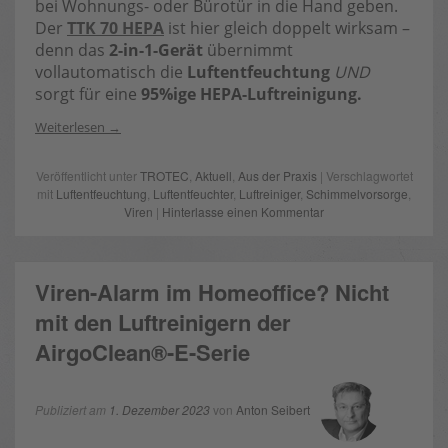
bei Wohnungs- oder Bürotür in die Hand geben.
Der
TTK 70 HEPA
ist hier gleich doppelt wirksam –
denn das
2-in-1-Gerät
übernimmt
vollautomatisch die
Luftentfeuchtung
UND
sorgt für eine
95%ige HEPA-Luftreinigung.
Weiterlesen
Veröffentlicht unter
TROTEC
,
Aktuell
,
Aus der Praxis
| Verschlagwortet
mit
Luftentfeuchtung
,
Luftentfeuchter
,
Luftreiniger
,
Schimmelvorsorge
,
Viren
|
Hinterlasse einen Kommentar
Viren-Alarm im Homeoffice? Nicht
mit den Luftreinigern der
AirgoClean®-E-Serie
Publiziert am
1. Dezember 2023
von
Anton Seibert