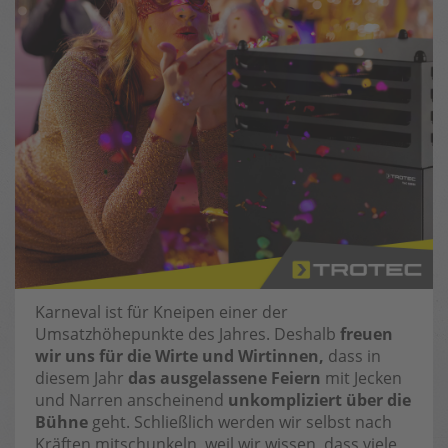
Karneval ist für Kneipen einer der
Umsatzhöhepunkte des Jahres. Deshalb
freuen
wir uns für die Wirte und Wirtinnen,
dass in
diesem Jahr
das ausgelassene Feiern
mit Jecken
und Narren anscheinend
unkompliziert über die
Bühne
geht. Schließlich werden wir selbst nach
Kräften mitschunkeln, weil wir wissen, dass viele