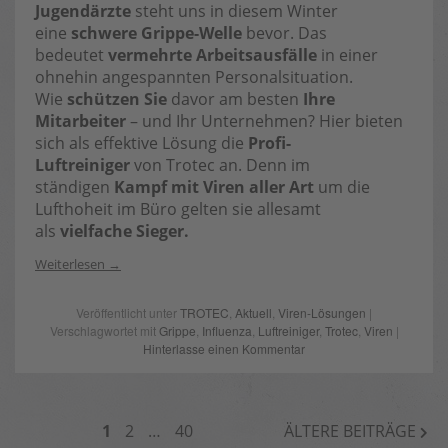
Jugendärzte
steht uns in diesem Winter
eine
schwere Grippe-Welle
bevor. Das
bedeutet
vermehrte Arbeitsausfälle
in einer
ohnehin angespannten Personalsituation.
Wie
schützen Sie
davor am besten
Ihre
Mitarbeiter
– und Ihr Unternehmen? Hier bieten
sich als effektive Lösung die
Profi-
Luftreiniger
von Trotec an. Denn im
ständigen
Kampf mit Viren aller Art
um die
Lufthoheit im Büro gelten sie allesamt
als
vielfache Sieger.
Weiterlesen
Veröffentlicht unter
TROTEC
,
Aktuell
,
Viren-Lösungen
|
Verschlagwortet mit
Grippe
,
Influenza
,
Luftreiniger
,
Trotec
,
Viren
|
Hinterlasse einen Kommentar
BEITRAGSNAVIGATION
1
2
…
40
ÄLTERE BEITRÄGE