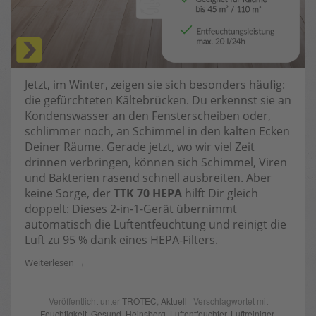
Jetzt, im Winter, zeigen sie sich besonders häufig:
die gefürchteten Kältebrücken. Du erkennst sie an
Kondenswasser an den Fensterscheiben oder,
schlimmer noch, an Schimmel in den kalten Ecken
Deiner Räume. Gerade jetzt, wo wir viel Zeit
drinnen verbringen, können sich Schimmel, Viren
und Bakterien rasend schnell ausbreiten. Aber
keine Sorge, der
TTK 70 HEPA
hilft Dir gleich
doppelt: Dieses 2-in-1-Gerät übernimmt
automatisch die Luftentfeuchtung und reinigt die
Luft zu 95 % dank eines HEPA-Filters.
Weiterlesen
Veröffentlicht unter
TROTEC
,
Aktuell
| Verschlagwortet mit
Feuchtigkeit
,
Gesund
,
Heinsberg
,
Luftentfeuchter
,
Luftreiniger
,