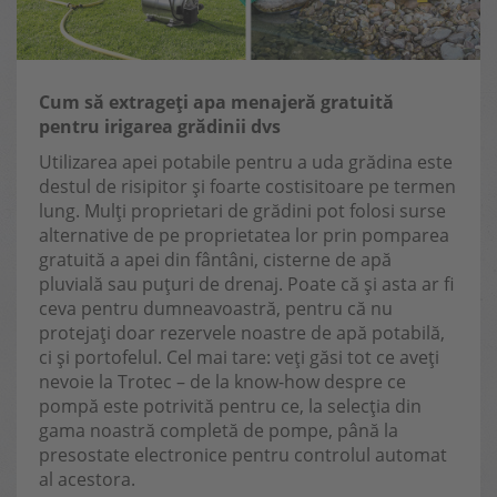
Cum să extrageți apa menajeră gratuită
pentru irigarea grădinii dvs
Utilizarea apei potabile pentru a uda grădina este
destul de risipitor și foarte costisitoare pe termen
lung. Mulți proprietari de grădini pot folosi surse
alternative de pe proprietatea lor prin pomparea
gratuită a apei din fântâni, cisterne de apă
pluvială sau puțuri de drenaj. Poate că și asta ar fi
ceva pentru dumneavoastră, pentru că nu
protejați doar rezervele noastre de apă potabilă,
ci și portofelul. Cel mai tare: veți găsi tot ce aveți
nevoie la Trotec – de la know-how despre ce
pompă este potrivită pentru ce, la selecția din
gama noastră completă de pompe, până la
presostate electronice pentru controlul automat
al acestora.