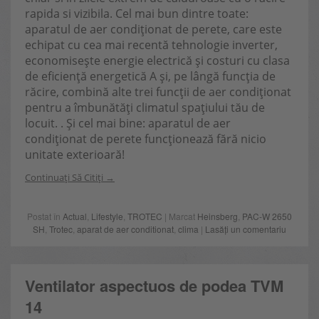
rapida si vizibila. Cel mai bun dintre toate:
aparatul de aer condiționat de perete, care este
echipat cu cea mai recentă tehnologie inverter,
economisește energie electrică și costuri cu clasa
de eficiență energetică A și, pe lângă funcția de
răcire, combină alte trei funcții de aer condiționat
pentru a îmbunătăți climatul spațiului tău de
locuit. . Și cel mai bine: aparatul de aer
condiționat de perete funcționează fără nicio
unitate exterioară!
Continuați Să Citiți
Postat în
Actual
,
Lifestyle
,
TROTEC
| Marcat
Heinsberg
,
PAC-W 2650
SH
,
Trotec
,
aparat de aer conditionat
,
clima
|
Lasăți un comentariu
Ventilator aspectuos de podea TVM
14