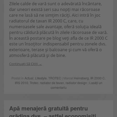
Zilele calde de vară sunt o adevărată încântare,
dar uneori există seri sau nopți mai răcoroase
care ne lasă să ne simțim răciți. Aici intră în joc
radiatorul de tavan IR 2000 C, care, cu
numeroasele sale avantaje, oferă soluția ideală
pentru căldură plăcută în zilele răcoroase de vară.
În această postare pe blog veți afla de ce IR 2000 C
este un însoțitor indispensabil pentru zonele dvs.
exterioare, terase și balcoane și cum vă oferă o
atmosferă plăcută și de bine.
Continuați Să Citiți
Postat în
Actual
,
Lifestyle
,
TROTEC
| Marcat
Heinsberg
,
IR 2000 C
,
IRS 2010
,
Trotec
,
radiator de tavan
,
radiator design
|
Lasăți un
comentariu
Apă menajeră gratuită pentru
grădina dvs. – astfel economisiți