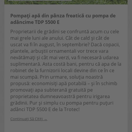
Pompați apă din pânza freatică cu pompa de
adâncime TDP 5500 E
Proprietarii de grădini se confruntă acum cu cele
mai grele luni ale anului. Cât de cald și cât de
uscat va fi în august, în septembrie? Dacă copacii,
plantele, arbuștii ornamentali vor trece vara
nevătămați și cât mai verzi, va fi necesară udarea
suplimentară. Asta costă bani, pentru că apa de la
robinet de la furnizorii locali devine din ce în ce
mai scumpă. Prin urmare, soluția noastră
propusă: economisiți apă potabilă – și în schimb
promovați apa subterană gratuită pe
proprietatea dumneavoastră pentru irigarea
grădinii. Pur și simplu cu pompa pentru puțuri
adânci TDP 5500 E de la Trotec!
Continuați Să Citiți