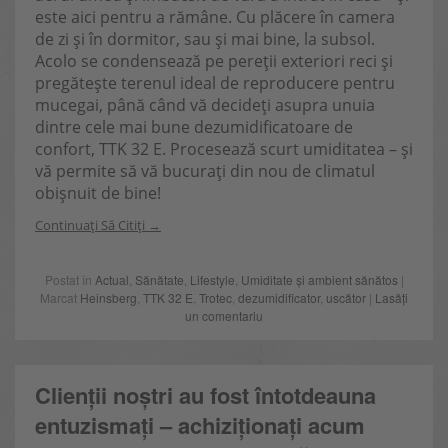
este aici pentru a rămâne. Cu plăcere în camera
de zi și în dormitor, sau și mai bine, la subsol.
Acolo se condensează pe pereții exteriori reci și
pregătește terenul ideal de reproducere pentru
mucegai, până când vă decideți asupra unuia
dintre cele mai bune dezumidificatoare de
confort, TTK 32 E. Procesează scurt umiditatea – și
vă permite să vă bucurați din nou de climatul
obișnuit de bine!
Continuați Să Citiți
Postat în
Actual
,
Sănătate
,
Lifestyle
,
Umiditate și ambient sănătos
|
Marcat
Heinsberg
,
TTK 32 E
,
Trotec
,
dezumidificator
,
uscător
|
Lasăți
un comentariu
Clienții noștri au fost întotdeauna
entuzismați – achiziționați acum