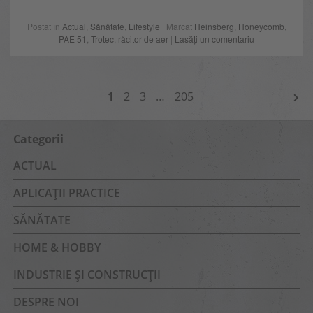
Postat în
Actual
,
Sănătate
,
Lifestyle
| Marcat
Heinsberg
,
Honeycomb
,
PAE 51
,
Trotec
,
răcitor de aer
|
Lasăți un comentariu
NAVIGARE
1
2
3
…
205
ÎN
ARTICOLE
Categorii
ACTUAL
APLICAȚII PRACTICE
SĂNĂTATE
HOME & HOBBY
INDUSTRIE ȘI CONSTRUCȚII
DESPRE NOI