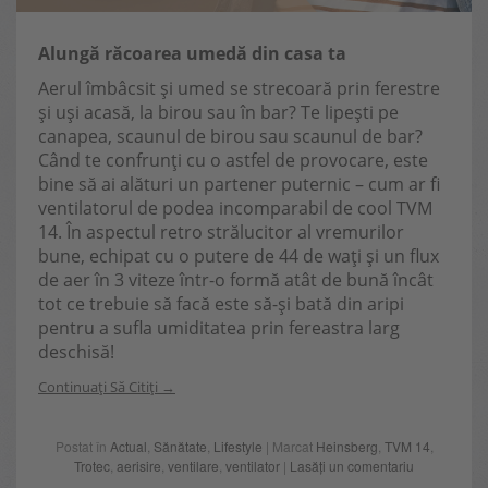
Alungă răcoarea umedă din casa ta
Aerul îmbâcsit și umed se strecoară prin ferestre
și uși acasă, la birou sau în bar? Te lipești pe
canapea, scaunul de birou sau scaunul de bar?
Când te confrunți cu o astfel de provocare, este
bine să ai alături un partener puternic – cum ar fi
ventilatorul de podea incomparabil de cool TVM
14. În aspectul retro strălucitor al vremurilor
bune, echipat cu o putere de 44 de wați și un flux
de aer în 3 viteze într-o formă atât de bună încât
tot ce trebuie să facă este să-și bată din aripi
pentru a sufla umiditatea prin fereastra larg
deschisă!
Continuați Să Citiți
Postat în
Actual
,
Sănătate
,
Lifestyle
| Marcat
Heinsberg
,
TVM 14
,
Trotec
,
aerisire
,
ventilare
,
ventilator
|
Lasăți un comentariu