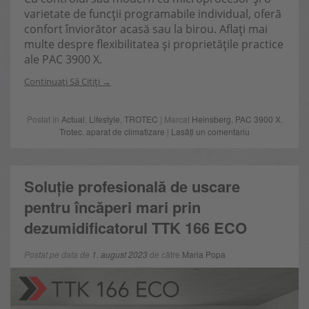
varietate de funcții programabile individual, oferă
confort înviorător acasă sau la birou. Aflați mai
multe despre flexibilitatea și proprietățile practice
ale PAC 3900 X.
Continuați Să Citiți
Postat în
Actual
,
Lifestyle
,
TROTEC
| Marcat
Heinsberg
,
PAC 3900 X
,
Trotec
,
aparat de climatizare
|
Lasăți un comentariu
Soluție profesională de uscare
pentru încăperi mari prin
dezumidificatorul TTK 166 ECO
Postat pe data de
1. august 2023
de către
Maria Popa