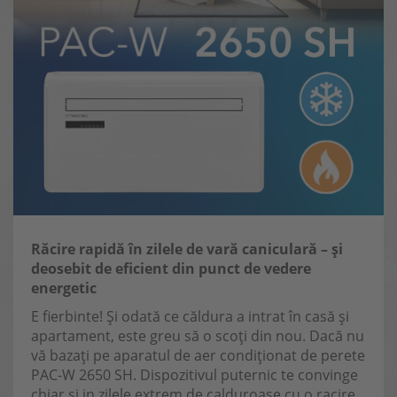
Răcire rapidă în zilele de vară caniculară – și
deosebit de eficient din punct de vedere
energetic
E fierbinte! Și odată ce căldura a intrat în casă și
apartament, este greu să o scoți din nou. Dacă nu
vă bazați pe aparatul de aer condiționat de perete
PAC-W 2650 SH. Dispozitivul puternic te convinge
chiar si in zilele extrem de calduroase cu o racire