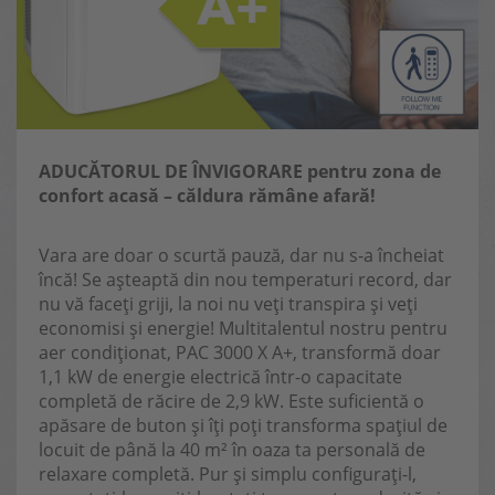
ADUCĂTORUL DE ÎNVIGORARE pentru zona de
confort acasă – căldura rămâne afară!
Vara are doar o scurtă pauză, dar nu s-a încheiat
încă! Se așteaptă din nou temperaturi record, dar
nu vă faceți griji, la noi nu veți transpira și veți
economisi și energie! Multitalentul nostru pentru
aer condiționat, PAC 3000 X A+, transformă doar
1,1 kW de energie electrică într-o capacitate
completă de răcire de 2,9 kW. Este suficientă o
apăsare de buton și îți poți transforma spațiul de
locuit de până la 40 m² în oaza ta personală de
relaxare completă. Pur și simplu configurați-l,