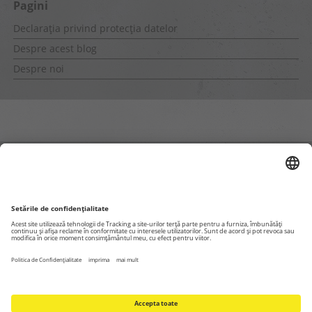
Pagini
Declarația privind protecția datelor
Despre acest blog
Despre noi
Pagini interne
Declaratie confidentialitate
Despre noi