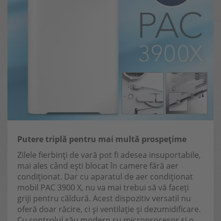
Putere triplă pentru mai multă prospețime
Zilele fierbinți de vară pot fi adesea insuportabile,
mai ales când ești blocat în camere fără aer
condiționat. Dar cu aparatul de aer condiționat
mobil PAC 3900 X, nu va mai trebui să vă faceți
griji pentru căldură. Acest dispozitiv versatil nu
oferă doar răcire, ci și ventilație și dezumidificare.
Cu controlul său modern cu microprocesor și o