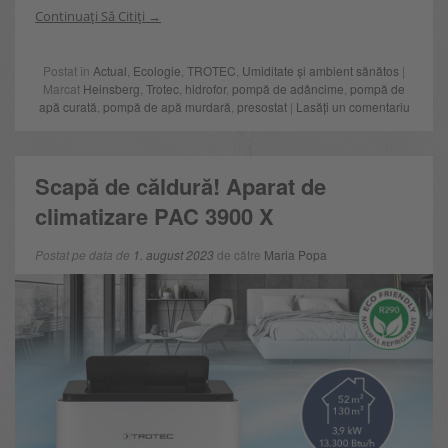
Continuați Să Citiți
Postat în
Actual
,
Ecologie
,
TROTEC
,
Umiditate și ambient sănătos
|
Marcat
Heinsberg
,
Trotec
,
hidrofor
,
pompă de adâncime
,
pompă de
apă curată
,
pompă de apă murdară
,
presostat
|
Lasăți un comentariu
Scapă de căldură! Aparat de
climatizare PAC 3900 X
Postat pe data de
1. august 2023
de către
Maria Popa