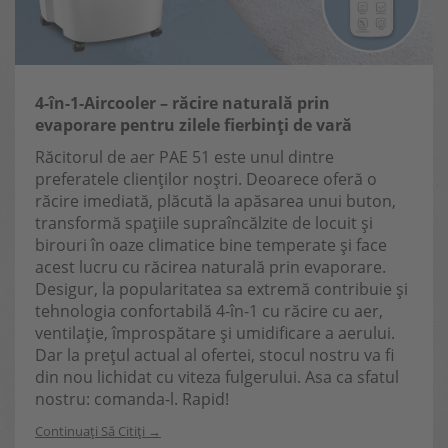
4-în-1-Aircooler – răcire naturală prin
evaporare pentru zilele fierbinți de vară
Răcitorul de aer PAE 51 este unul dintre
preferatele clienților noștri. Deoarece oferă o
răcire imediată, plăcută la apăsarea unui buton,
transformă spațiile supraîncălzite de locuit și
birouri în oaze climatice bine temperate și face
acest lucru cu răcirea naturală prin evaporare.
Desigur, la popularitatea sa extremă contribuie și
tehnologia confortabilă 4-în-1 cu răcire cu aer,
ventilație, împrospătare și umidificare a aerului.
Dar la prețul actual al ofertei, stocul nostru va fi
din nou lichidat cu viteza fulgerului. Asa ca sfatul
nostru: comanda-l. Rapid!
Continuați Să Citiți