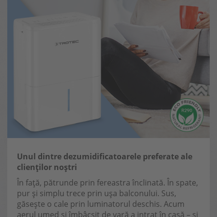
Unul dintre dezumidificatoarele preferate ale
clienților noștri
În față, pătrunde prin fereastra înclinată. În spate,
pur și simplu trece prin ușa balconului. Sus,
găsește o cale prin luminatorul deschis. Acum
aerul umed și îmbâcsit de vară a intrat în casă – și