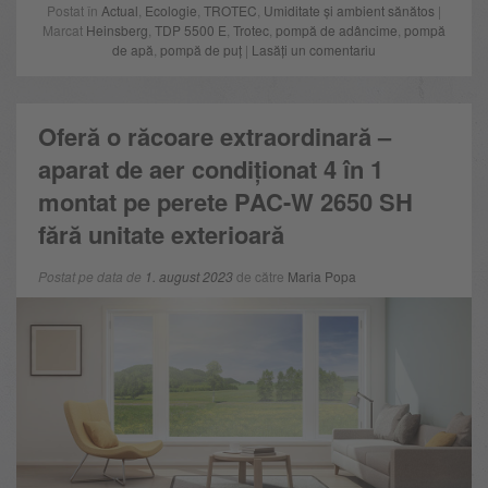
Postat în
Actual
,
Ecologie
,
TROTEC
,
Umiditate și ambient sănătos
|
Marcat
Heinsberg
,
TDP 5500 E
,
Trotec
,
pompă de adâncime
,
pompă
de apă
,
pompă de puț
|
Lasăți un comentariu
Oferă o răcoare extraordinară –
aparat de aer condiționat 4 în 1
montat pe perete PAC-W 2650 SH
fără unitate exterioară
Postat pe data de
1. august 2023
de către
Maria Popa