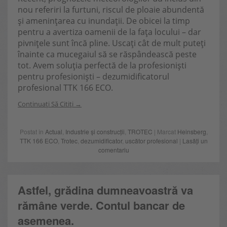
nou referiri la furtuni, riscul de ploaie abundentă
și amenințarea cu inundații. De obicei la timp
pentru a avertiza oamenii de la fața locului – dar
pivnițele sunt încă pline. Uscați cât de mult puteți
înainte ca mucegaiul să se răspândească peste
tot. Avem soluția perfectă de la profesioniști
pentru profesioniști – dezumidificatorul
profesional TTK 166 ECO.
Continuați Să Citiți
Postat în
Actual
,
Industrie și construcții
,
TROTEC
| Marcat
Heinsberg
,
TTK 166 ECO
,
Trotec
,
dezumidificator
,
uscător profesional
|
Lasăți un
comentariu
Astfel, grădina dumneavoastră va
rămâne verde. Contul bancar de
asemenea.