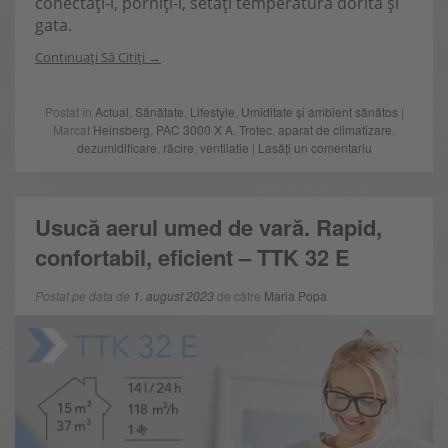
conectați-l, porniți-l, setați temperatura dorită și
gata.
Continuați Să Citiți
Postat în
Actual
,
Sănătate
,
Lifestyle
,
Umiditate și ambient sănătos
|
Marcat
Heinsberg
,
PAC 3000 X A
,
Trotec
,
aparat de climatizare
,
dezumidificare
,
răcire
,
ventilatie
|
Lasăți un comentariu
Usucă aerul umed de vară. Rapid,
confortabil, eficient – TTK 32 E
Postat pe data de
1. august 2023
de către
Maria Popa