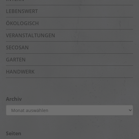
LEBENSWERT
ÖKOLOGISCH
VERANSTALTUNGEN
SECOSAN
GARTEN
HANDWERK
Archiv
Archiv
Seiten