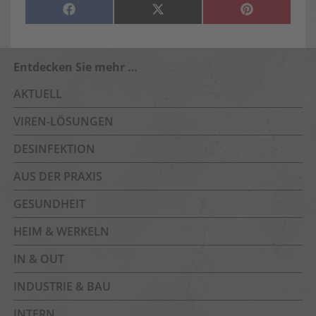
SHARE
SHARE
SHARE
F
X
P
ON
ON
ON
A
(
I
C
T
N
E
W
T
B
I
E
O
T
R
O
T
E
Entdecken Sie mehr …
K
E
S
R
T
)
AKTUELL
VIREN-LÖSUNGEN
DESINFEKTION
AUS DER PRAXIS
GESUNDHEIT
HEIM & WERKELN
IN & OUT
INDUSTRIE & BAU
INTERN