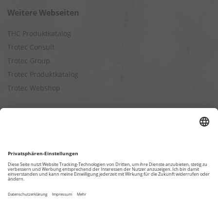
Weitere Webseiten
THC Produktkatalog
Trotec Consult
Trotec Group
Trotec Produktkatalog
Trotec Webshop
Berechnungen
Befeuchtungsleistung berechnen
Entfeuchtungsleistung berechnen
Kapazitätsberechnung für Luftreiniger
Klimatisierungsleistung berechnen
Ventilationsleistung berechnen
Wärmebedarfsberechnung