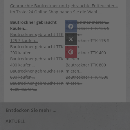
Gebrauchte Bautrockner und gebrauchte Entfeuchter –
im Trotec24 Online Shop haben Sie die Wahl …
Bautrockner gebraucht
Bautrockner mieten…
SHARE
F
kaufen…
Bautrockner TTK 125 S
ON
A
Bautrockner gebraucht TTK
mieten…
C
E
125 S kaufen…
Bautrockner TTK 175 S
SHARE
X
B
ON
(
O
Bautrockner gebraucht TTK
mieten…
T
O
W
K
200 kaufen…
Bautrockner TTK 400
SHARE
P
I
ON
I
T
Bautrockner gebraucht TTK
mieten…
N
T
T
400 kaufen…
Bautrockner TTK 800
E
E
R
Bautrockner gebraucht TTK
mieten…
R
)
E
800 kaufen…
Bautrockner TTK 1500
S
T
Bautrockner gebraucht TTK
mieten…
1500 kaufen…
Entdecken Sie mehr …
AKTUELL