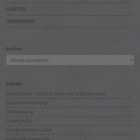
GARTEN
HANDWERK
Archiv
Archiv
Seiten
Arbeitsklima – Hitze in Büro und Arbeitsräumen
Bauwerkstrocknung
CM-Messung
Cookie Policy
Energieeffizienz-Label
Entfeuchtungsgeräte