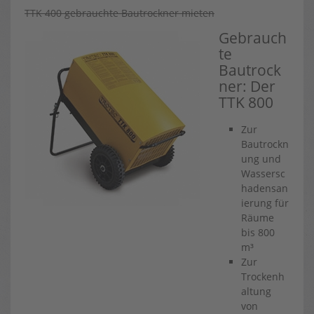
TTK 400 gebrauchte Bautrockner mieten
Gebrauch
te
Bautrock
ner: Der
TTK 800
Zur
Bautrockn
ung und
Wassersc
hadensan
ierung für
Räume
bis 800
m³
Zur
Trockenh
altung
von