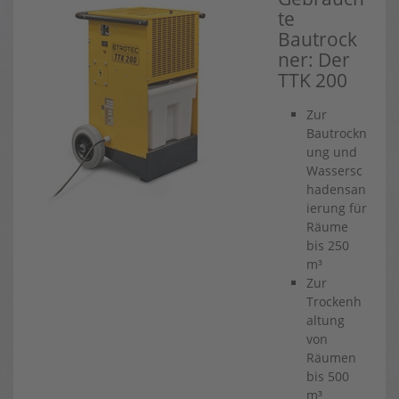
te
Bautrock
ner: Der
TTK 200
Zur
Bautrockn
ung und
Wassersc
hadensan
ierung für
Räume
bis 250
m³
Zur
Trockenh
altung
von
Räumen
bis 500
m³