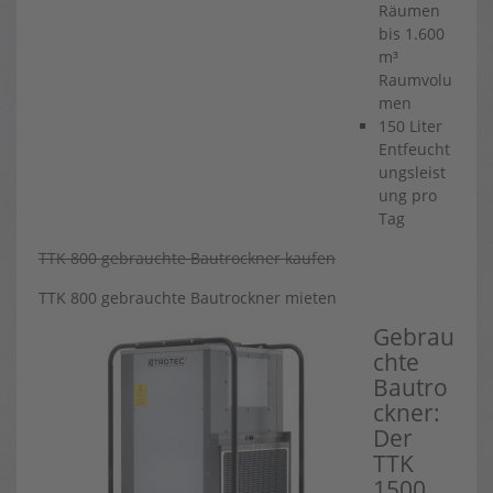
Räumen
bis 1.600
m³
Raumvolu
men
150 Liter
Entfeucht
ungsleist
ung pro
Tag
TTK 800 gebrauchte Bautrockner kaufen
TTK 800 gebrauchte Bautrockner mieten
Gebrau
chte
Bautro
ckner:
Der
TTK
1500