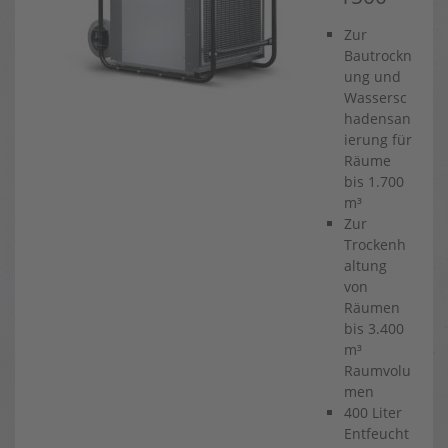
Zur
Bautrockn
ung und
Wassersc
hadensan
ierung für
Räume
bis 1.700
m³
Zur
Trockenh
altung
von
Räumen
bis 3.400
m³
Raumvolu
men
400 Liter
Entfeucht