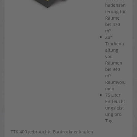
hadensan
ierung für
Räume
bis 470
m³
Zur
Trockenh
altung
von
Räumen
bis 940
m³
Raumvolu
men
75 Liter
Entfeucht
ungsleist
ung pro
Tag
TTK 400 gebrauchte Bautrockner kaufen