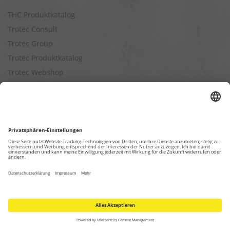
THC Produktkatalog
Trotec Consult
Trotec Group
Trotec Produktkatalog
Trotec Webshop
Berechnungen
Befeuchtungsleistung berechnen
Entfeuchtungsleistung berechnen
Kapazitätsberechnung für Luftreiniger
Klimatisierungsleistung berechnen
Ventilationsleistung berechnen
Wärmebedarfsberechnung