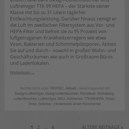
Luftreiniger TTK 99 HEPA – der Stärkste seiner
Klasse mit bis zu 31 Litern täglicher
Entfeuchtungsleistung. Darüber hinaus reinigt er
die Luft im zweifachen Filtersystem aus Vor- und
HEPA-Filter und befreit sie zu 95 Prozent von
luftgetragenen Krankheitserregern wie etwa
Viren, Bakterien und Schimmelpilzsporen. Atmen
Sie auf und durch – sowohl in großen Wohn- und
Geschäftsräumen wie auch in Großraum-Büros
und Ladenlokalen.
Weiterlesen
Veröffentlicht unter
TROTEC
,
Aktuell
| Verschlagwortet mit
DesignLuftreiniger
,
Designluftentfeuchter
,
Feinstaub
,
Heinsberg
,
Luftentfeuchter
,
Luftreiniger
,
NEU
,
Schimmel
,
TTK99HEPA
,
Trotec
,
Viren
,
lieferbar
|
Hinterlasse einen Kommentar
BEITRAGSNAVIGATION
1
2
…
4
ÄLTERE BEITRÄGE