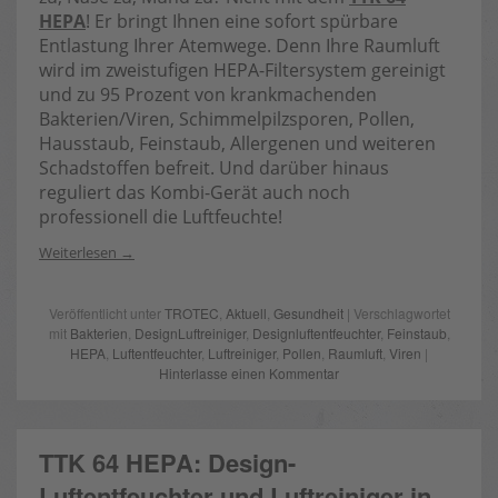
HEPA
! Er bringt Ihnen eine sofort spürbare
Entlastung Ihrer Atemwege. Denn Ihre Raumluft
wird im zweistufigen HEPA-Filtersystem gereinigt
und zu 95 Prozent von krankmachenden
Bakterien/Viren, Schimmelpilzsporen, Pollen,
Hausstaub, Feinstaub, Allergenen und weiteren
Schadstoffen befreit. Und darüber hinaus
reguliert das Kombi-Gerät auch noch
professionell die Luftfeuchte!
Weiterlesen
Veröffentlicht unter
TROTEC
,
Aktuell
,
Gesundheit
| Verschlagwortet
mit
Bakterien
,
DesignLuftreiniger
,
Designluftentfeuchter
,
Feinstaub
,
HEPA
,
Luftentfeuchter
,
Luftreiniger
,
Pollen
,
Raumluft
,
Viren
|
Hinterlasse einen Kommentar
TTK 64 HEPA: Design-
Luftentfeuchter und Luftreiniger in