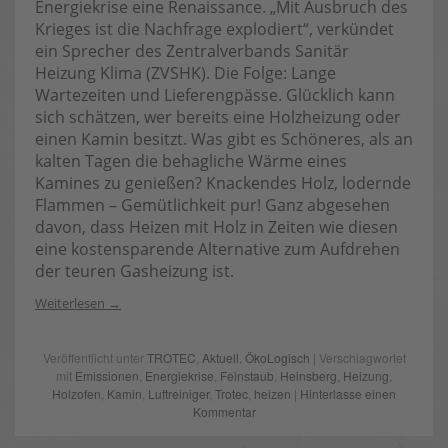
Energiekrise eine Renaissance. „Mit Ausbruch des
Krieges ist die Nachfrage explodiert“, verkündet
ein Sprecher des Zentralverbands Sanitär
Heizung Klima (ZVSHK). Die Folge: Lange
Wartezeiten und Lieferengpässe. Glücklich kann
sich schätzen, wer bereits eine Holzheizung oder
einen Kamin besitzt. Was gibt es Schöneres, als an
kalten Tagen die behagliche Wärme eines
Kamines zu genießen? Knackendes Holz, lodernde
Flammen – Gemütlichkeit pur! Ganz abgesehen
davon, dass Heizen mit Holz in Zeiten wie diesen
eine kostensparende Alternative zum Aufdrehen
der teuren Gasheizung ist.
Weiterlesen
Veröffentlicht unter
TROTEC
,
Aktuell
,
ÖkoLogisch
| Verschlagwortet
mit
Emissionen
,
Energiekrise
,
Feinstaub
,
Heinsberg
,
Heizung
,
Holzofen
,
Kamin
,
Luftreiniger
,
Trotec
,
heizen
|
Hinterlasse einen
Kommentar