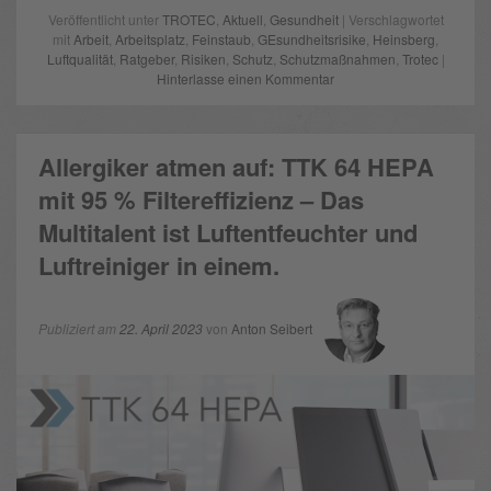
Veröffentlicht unter
TROTEC
,
Aktuell
,
Gesundheit
| Verschlagwortet
mit
Arbeit
,
Arbeitsplatz
,
Feinstaub
,
GEsundheitsrisike
,
Heinsberg
,
Luftqualität
,
Ratgeber
,
Risiken
,
Schutz
,
Schutzmaßnahmen
,
Trotec
|
Hinterlasse einen Kommentar
Allergiker atmen auf: TTK 64 HEPA
mit 95 % Filtereffizienz – Das
Multitalent ist Luftentfeuchter und
Luftreiniger in einem.
Publiziert am
22. April 2023
von
Anton Seibert