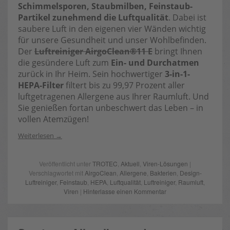
Schimmelsporen, Staubmilben, Feinstaub-
Partikel zunehmend die Luftqualität
. Dabei ist
saubere Luft in den eigenen vier Wänden wichtig
für unsere Gesundheit und unser Wohlbefinden.
Der
Luftreiniger AirgoClean®11 E
bringt Ihnen
die gesündere Luft zum
Ein- und Durchatmen
zurück in Ihr Heim. Sein hochwertiger
3-in-1-
HEPA-Filter
filtert bis zu 99,97 Prozent aller
luftgetragenen Allergene aus Ihrer Raumluft. Und
Sie genießen fortan unbeschwert das Leben – in
vollen Atemzügen!
Weiterlesen
Veröffentlicht unter
TROTEC
,
Aktuell
,
Viren-Lösungen
|
Verschlagwortet mit
AirgoClean
,
Allergene
,
Bakterien
,
Design-
Luftreiniger
,
Feinstaub
,
HEPA
,
Luftqualität
,
Luftreiniger
,
Raumluft
,
Viren
|
Hinterlasse einen Kommentar