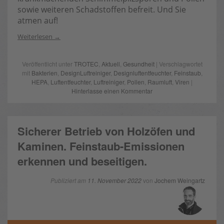
sowie weiteren Schadstoffen befreit. Und Sie
atmen auf!
Weiterlesen
Veröffentlicht unter
TROTEC
,
Aktuell
,
Gesundheit
| Verschlagwortet
mit
Bakterien
,
DesignLuftreiniger
,
Designluftentfeuchter
,
Feinstaub
,
HEPA
,
Luftentfeuchter
,
Luftreiniger
,
Pollen
,
Raumluft
,
Viren
|
Hinterlasse einen Kommentar
Sicherer Betrieb von Holzöfen und
Kaminen. Feinstaub-Emissionen
erkennen und beseitigen.
Publiziert am
11. November 2022
von
Jochem Weingartz