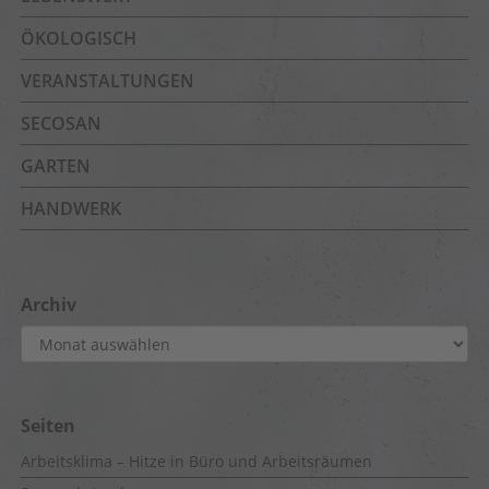
ÖKOLOGISCH
VERANSTALTUNGEN
SECOSAN
GARTEN
HANDWERK
Archiv
Archiv
Seiten
Arbeitsklima – Hitze in Büro und Arbeitsräumen