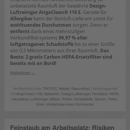
unbelastete Raumluft der bewährte
Design-
Luftreiniger AirgoClean® 110 E
. Gerade für
Allergiker
kann der Reinluft-Lieferant somit für
wohltuendes Durchatmen
sorgen. Denn er
entfernt
dank eines mehrstufigen
Verbundfiltersystems
99,97 % aller
luftgetragenen Schadstoffe
bis zu einer Größe
von 0,3 Mikrometern aus Ihrer Raumluft.
Das
Beste: 2 gratis Carbon-HEPA-Ersatzfilter sind
bereits mit an Bord!
Weiterlesen
Veröffentlicht unter
TROTEC
,
Aktuell
,
Gesundheit
| Verschlagwortet
mit
AirgoClean110E
,
Bakterien
,
DesignLuftreiniger
,
Feinstaub
,
HEPA
,
Hausstaub
,
Luftreiniger
,
Milben
,
Pollen
,
Schadstoffe
,
Sporen
,
Trotec
,
Viren
|
Hinterlasse einen Kommentar
Feinstaub am Arbeitsplatz: Risiken