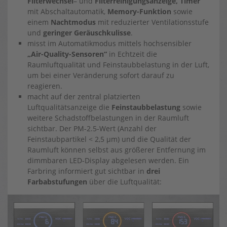
Filterwechsel
– und
Filterreinigungsanzeige, Timer
mit Abschaltautomatik,
Memory-Funktion
sowie
einem
Nachtmodus
mit reduzierter Ventilationsstufe
und
geringer Geräuschkulisse
.
misst im Automatikmodus mittels hochsensibler
„Air-Quality-Sensoren“
in Echtzeit die
Raumluftqualität und Feinstaubbelastung in der Luft,
um bei einer Veränderung sofort darauf zu
reagieren.
macht auf der zentral platzierten
Luftqualitätsanzeige die
Feinstaubbelastung
sowie
weitere Schadstoffbelastungen in der Raumluft
sichtbar. Der PM-2.5-Wert (Anzahl der
Feinstaubpartikel < 2,5 µm) und die Qualität der
Raumluft können selbst aus größerer Entfernung im
dimmbaren LED-Display abgelesen werden. Ein
Farbring informiert gut sichtbar in
drei
Farbabstufungen
über die Luftqualität: