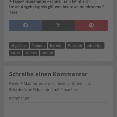
7-Tage-Preisgarantie – schnell sein lohnt sich!
Unser Angebotspreis gilt von heute an mindestens 7
Tage
SHARE
SHARE
SHARE
F
X
P
ON
ON
ON
A
(
I
C
T
N
E
W
T
B
I
E
O
T
R
AirgoClean
Allergene
Bakterien
Feinstaub
Luftreiniger
O
T
E
K
E
S
R
T
Pollen
Raumluft
Reinluft
)
Schreibe einen Kommentar
Deine E-Mail-Adresse wird nicht veröffentlicht.
Erforderliche Felder sind mit
*
markiert
Kommentar
*