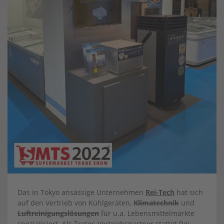
Das in Tokyo ansässige Unternehmen
Rei-Tech
hat sich
auf den Vertrieb von Kühlgeräten,
Klimatechnik
und
Luftreinigungslösungen
für u.a. Lebensmittelmärkte
spezialisiert. Als Trotec-Vertriebspartner stattet Rei-