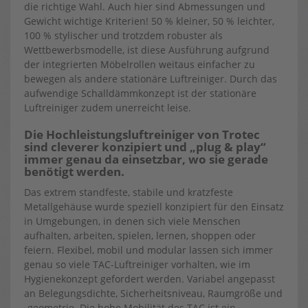
die richtige Wahl. Auch hier sind Abmessungen und
Gewicht wichtige Kriterien! 50 % kleiner, 50 % leichter,
100 % stylischer und trotzdem robuster als
Wettbewerbsmodelle, ist diese Ausführung aufgrund
der integrierten Möbelrollen weitaus einfacher zu
bewegen als andere stationäre Luftreiniger. Durch das
aufwendige Schalldämmkonzept ist der stationäre
Luftreiniger zudem unerreicht leise.
Die Hochleistungsluftreiniger von Trotec
sind cleverer konzipiert und „plug & play“
immer genau da einsetzbar, wo sie gerade
benötigt werden.
Das extrem standfeste, stabile und kratzfeste
Metallgehäuse wurde speziell konzipiert für den Einsatz
in Umgebungen, in denen sich viele Menschen
aufhalten, arbeiten, spielen, lernen, shoppen oder
feiern. Flexibel, mobil und modular lassen sich immer
genau so viele TAC-Luftreiniger vorhalten, wie im
Hygienekonzept gefordert werden. Variabel angepasst
an Belegungsdichte, Sicherheitsniveau, Raumgröße und
-geometrie. Die hohe Mobilität des TAC ist ein