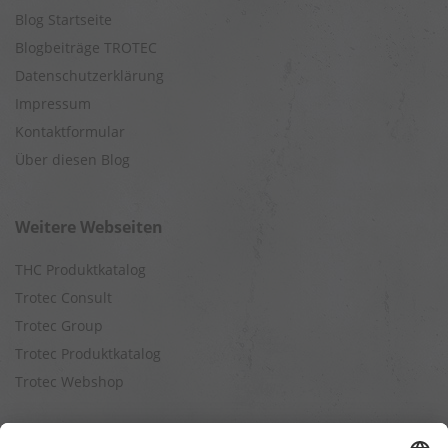
Blog Startseite
Blogbeiträge TROTEC
Datenschutzerklärung
Impressum
Kontaktformular
Über diesen Blog
Weitere Webseiten
THC Produktkatalog
Trotec Consult
Trotec Group
Trotec Produktkatalog
Trotec Webshop