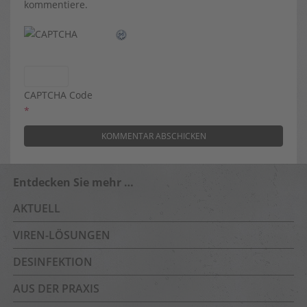
kommentiere.
CAPTCHA Code
*
Entdecken Sie mehr …
AKTUELL
VIREN-LÖSUNGEN
DESINFEKTION
AUS DER PRAXIS