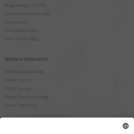
Blogbeiträge TROTEC
Datenschutzerklärung
Impressum
Kontaktformular
Über diesen Blog
Weitere Webseiten
THC Produktkatalog
Trotec Consult
Trotec Group
Trotec Produktkatalog
Trotec Webshop
Berechnungen