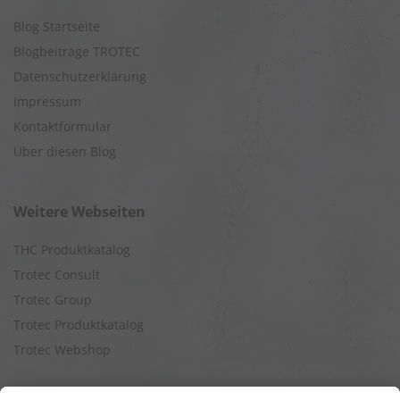
Blog Startseite
Blogbeiträge TROTEC
Datenschutzerklärung
Impressum
Kontaktformular
Über diesen Blog
Weitere Webseiten
THC Produktkatalog
Trotec Consult
Trotec Group
Trotec Produktkatalog
Trotec Webshop