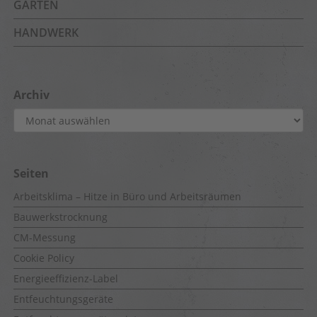
GARTEN
HANDWERK
Archiv
Archiv
Seiten
Arbeitsklima – Hitze in Büro und Arbeitsräumen
Bauwerkstrocknung
CM-Messung
Cookie Policy
Energieeffizienz-Label
Entfeuchtungsgeräte