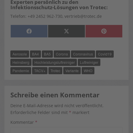
Experten persönlich zu den
Infektionsschutz-Lösungen von Trotec:
Telefon: +49 2452 962-730, vertrieb@trotec.de
SHARE
SHARE
SHARE
F
X
P
ON
ON
ON
A
(
I
C
T
N
E
W
T
B
I
E
O
T
R
Aerosole
BA4
BA5
Corona
Coronavirus
Covid19
O
T
E
K
E
S
R
T
Heinsberg
Hochleistungsluftreiniger
Luftreiniger
)
Pandemie
TACV+
Trotec
Variante
WHO
Schreibe einen Kommentar
Deine E-Mail-Adresse wird nicht veröffentlicht.
Erforderliche Felder sind mit
*
markiert
Kommentar
*