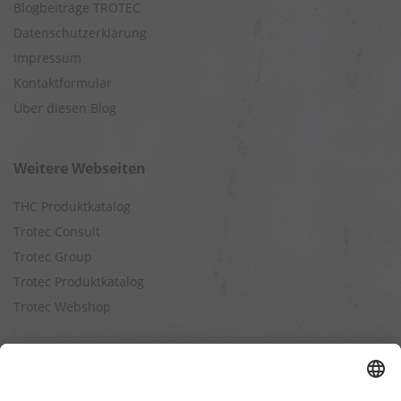
Blogbeiträge TROTEC
Datenschutzerklärung
Impressum
Kontaktformular
Über diesen Blog
Weitere Webseiten
THC Produktkatalog
Trotec Consult
Trotec Group
Trotec Produktkatalog
Trotec Webshop
Berechnungen