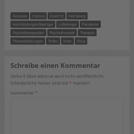
C
T
N
E
W
T
B
I
E
O
T
R
Aerosole
Corona
Covid19
Heinsberg
O
T
E
K
E
S
R
T
Hochleistungsluftreiniger
Luftreiniger
Pandemie
)
Psychotherapeuten
Psychotherapie
Therapie
Therapiesitzungen
Trotec
Viren
Virus
Schreibe einen Kommentar
Deine E-Mail-Adresse wird nicht veröffentlicht.
Erforderliche Felder sind mit
*
markiert
Kommentar
*