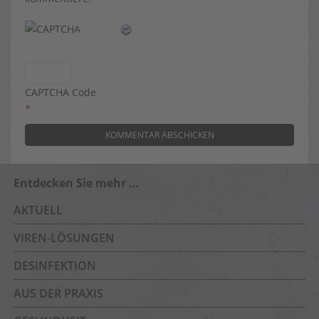
CAPTCHA Code
*
Entdecken Sie mehr …
AKTUELL
VIREN-LÖSUNGEN
DESINFEKTION
AUS DER PRAXIS