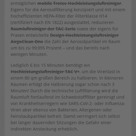
ermöglichen
mobile Trotec-Hochleistungsluftreiniger
.
Eigens für die Aerosolfilterung konzipiert und mit einem
hocheffizienten HEPA-Filter der Filterklasse H14
(zertifiziert nach EN 1822) ausgestattet, reduzieren
Raumluftreiniger der TAC-Serie
sowie der eigens für
Praxen entwickelte
Design-Hochleistungsluftreiniger
AirgoClean One
die Zahl der Aerosolpartikel im Raum
um bis zu 99,995 Prozent – und das bereits nach
wenigen Minuten.
Lediglich 6 bis 15 Minuten benötigt ein
Hochleistungsluftreiniger TAC V+
, um die Virenlast in
einem 80 qm großen Bereich zu halbieren. In kleineren
Räumen erfolgt die Halbierung sogar schon nach 3
Minuten! Durch die technische Luftfilterung wird die
Raumluft fortlaufend im Schwebstofffilter gereinigt und
von Krankheitserregern wie SARS-CoV-2- oder Influenza-
Viren aber ebenso von Bakterien, Allergenen oder
Feinstaubpartikel befreit. Damit verringert sich selbst
bei länger dauernden Sitzungen die Gefahr einer
indirekten Ansteckung erheblich.