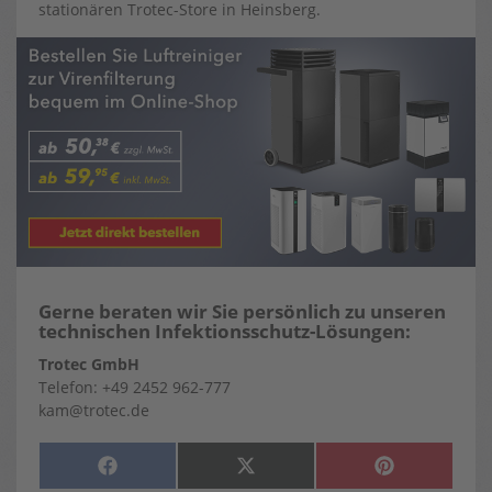
stationären Trotec-Store in Heinsberg.
Gerne beraten wir Sie persönlich zu unseren
technischen Infektionsschutz-Lösungen:
Trotec GmbH
Telefon: +49 2452 962-777
kam@trotec.de
SHARE
SHARE
SHARE
F
X
P
ON
ON
ON
A
(
I