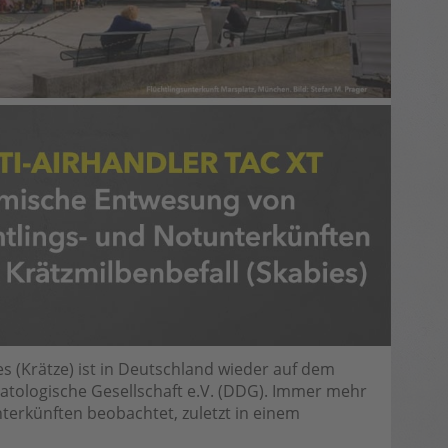
s (Krätze) ist in Deutschland wieder auf dem
tologische Gesellschaft e.V. (DDG). Immer mehr
nterkünften beobachtet, zuletzt in einem