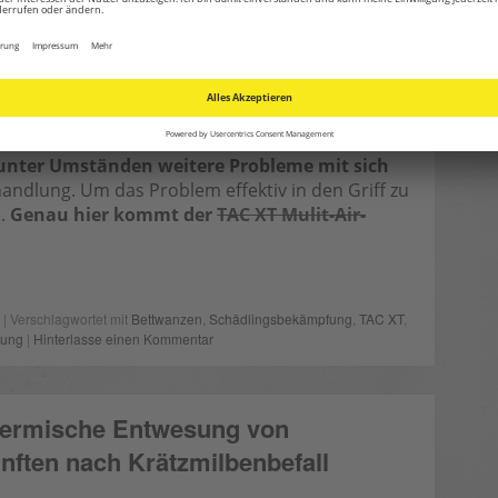
nzen-Plage
konfrontiert. Die Stadtverwaltung
 Kampf gegen Bettwanzen aufgerufen. – Das
liche Leben
, denn die kleinen Schädlinge können
entlichen Raum bis in den Privat-Bereich verteilt
h Krankenhäuser, Kinos und Schulen betroffen.
 unter Umständen weitere Probleme mit sich
andlung. Um das Problem effektiv in den Griff zu
e.
Genau hier kommt der
TAC XT Mulit-Air-
| Verschlagwortet mit
Bettwanzen
,
Schädlingsbekämpfung
,
TAC XT
,
sung
|
Hinterlasse einen Kommentar
Thermische Entwesung von
nften nach Krätzmilbenbefall