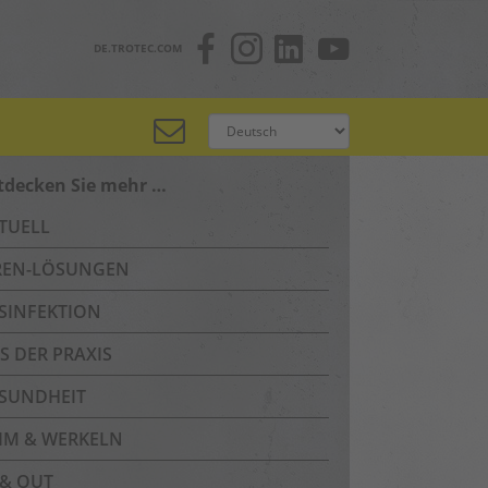
DE.TROTEC.COM
tdecken Sie mehr …
TUELL
REN-LÖSUNGEN
SINFEKTION
S DER PRAXIS
SUNDHEIT
IM & WERKELN
 & OUT