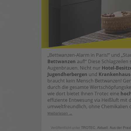
„Bettwanzen-Alarm in Paris!“ und „St
Bettwanzen
auf!“ Diese Schlagzeilen
Augenbrauen. Nicht nur
Hotel-Besitz
Jugendherbergen
und
Krankenhaus
braucht kein Mensch Bettwanzen! Ge
durch die gesamte Wertschöpfungsket
wie dort bietet Ihnen Trotec eine
hoc
effiziente Entwesung via Heißluft mit
umweltfreundlich, ohne Chemikalien o
Weiterlesen
Veröffentlicht unter
TROTEC
,
Aktuell
,
Aus der Prax