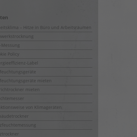
iten
eitsklima – Hitze in Büro und Arbeitsräumen
uwerkstrocknung
-Messung
kie Policy
rgieeffizienz-Label
feuchtungsgeräte
feuchtungsgeräte mieten
richtrockner mieten
uchtemesser
ktionsweise von Klimageräten
bäudetrockner
lzfeuchtemessung
ztrockner