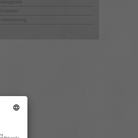
ckengeräte
lscanner
rmemessung