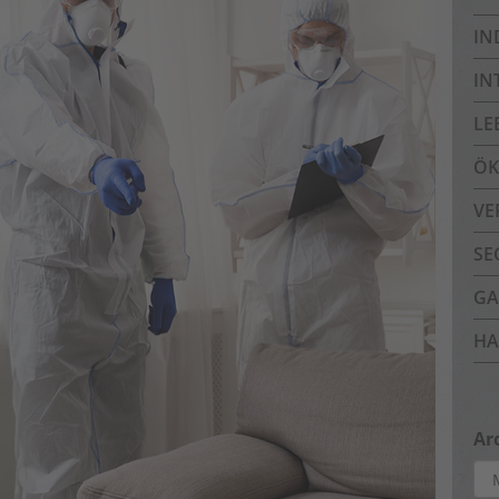
IN
IN
LE
ÖK
VE
SE
GA
HA
Ar
Arc