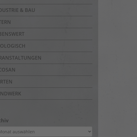
DUSTRIE & BAU
TERN
BENSWERT
OLOGISCH
RANSTALTUNGEN
COSAN
RTEN
NDWERK
chiv
hiv