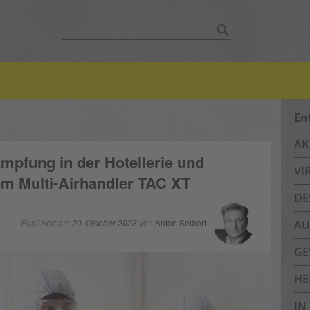
Suche
nach:
En
AK
mpfung in der Hotellerie und
VI
m Multi-Airhandler TAC XT
DE
Publiziert am
20. Oktober 2023
von
Anton Seibert
AU
GE
HE
IN