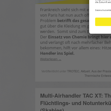
Frankreich sieht sich mit einer
Bettwa
von Paris hat nun auch offiziell zum
Problem
betrifft das gesamte öffent
gut über die Kleidung im gesamten öff
werden. Somit sind zum Beispiel auc
Der
Einsatz von Chemie bringt hier
und verlangt oft nach mehrfacher Beh
bekommen, hilft vor allem eines: Hitz
Handler
ins Spiel.
Weiterlesen
Veröffentlicht unter
TROTEC
,
Aktuell
,
Aus der Praxis
Thermische Entwe
Multi-Airhandler TAC XT: 
Flüchtlings- und Notunterkü
(Skabies)