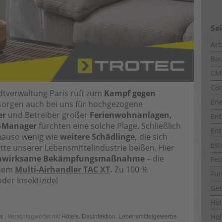
Se
Arb
Ba
CM
Coo
adtverwaltung Paris ruft zum
Kampf gegen
Ene
 sorgen auch bei uns für hochgezogene
er
und Betreiber großer
Ferienwohnanlagen,
Ent
-Manager
fürchten eine solche Plage. Schließlich
Ent
nauso wenig wie
weitere Schädlinge,
die sich
Est
te unserer Lebensmittelindustrie beißen. Hier
hwirksame Bekämpfungsmaßnahme
– die
Fe
 dem
Multi-Airhandler TAC XT
.
Zu 100 %
Fun
der Insektizide!
Ge
Ho
is
| Verschlagwortet mit
Hotels. Desinfektion
,
Lebensmittelgewerbe
,
Hol