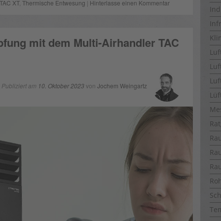
TAC XT
,
Thermische Entwesung
|
Hinterlasse einen Kommentar
Ind
Inf
Kli
fung mit dem Multi-Airhandler TAC
Luf
Luf
Luf
Publiziert am
10. Oktober 2023
von
Jochem Weingartz
Lüf
Me
Rat
Ra
Ra
Ra
Ro
Sch
Te