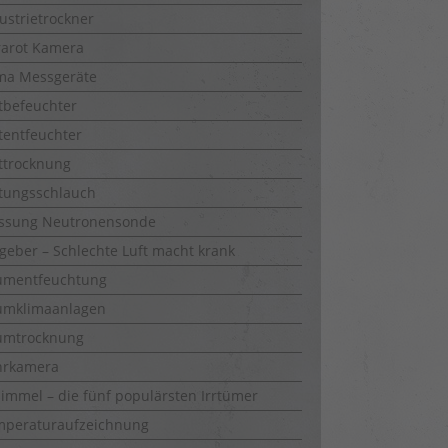
ustrietrockner
rarot Kamera
ma Messgeräte
tbefeuchter
tentfeuchter
ttrocknung
tungsschlauch
ssung Neutronensonde
geber – Schlechte Luft macht krank
umentfeuchtung
umklimaanlagen
umtrocknung
hrkamera
immel – die fünf populärsten Irrtümer
mperaturaufzeichnung