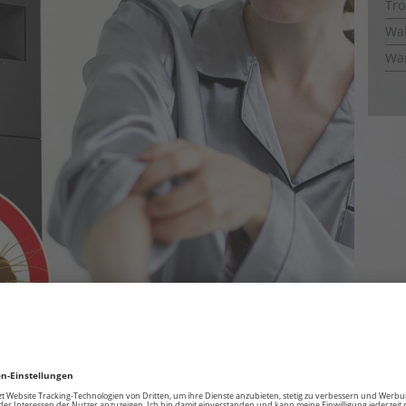
Tro
Wal
Wä