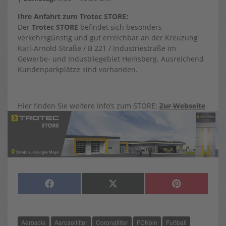
Ihre Anfahrt zum Trotec STORE:
Der
Trotec STORE
befindet sich besonders
verkehrsgünstig und gut erreichbar an der Kreuzung
Karl-Arnold-Straße / B 221 / Industriestraße im
Gewerbe- und Industriegebiet Heinsberg. Ausreichend
Kundenparkplätze sind vorhanden.
Hier finden Sie weitere Info’s zum STORE:
Zur Webseite
SHARE
SHARE
SHARE
F
X
P
ON
ON
ON
A
(
I
C
T
N
E
W
T
B
I
E
O
T
R
Aerosole
Aerosolfilter
Coronafilter
FCKöln
Fußball
O
T
E