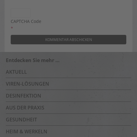
CAPTCHA Code
*
Entdecken Sie mehr …
AKTUELL
VIREN-LÖSUNGEN
DESINFEKTION
AUS DER PRAXIS
GESUNDHEIT
HEIM & WERKELN