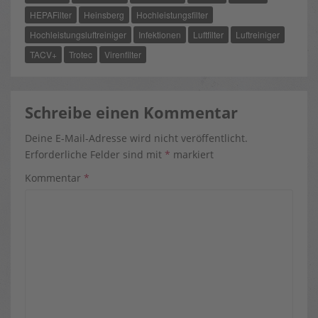
K
E
S
R
T
HEPAFilter
Heinsberg
Hochleistungsfilter
)
Hochleistungsluftreiniger
Infektionen
Luftfilter
Luftreiniger
TACV+
Trotec
Virenfilter
Schreibe einen Kommentar
Deine E-Mail-Adresse wird nicht veröffentlicht.
Erforderliche Felder sind mit
*
markiert
Kommentar
*