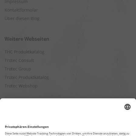
Impressum
Kontaktformular
Über diesen Blog
Weitere Webseiten
THC Produktkatalog
Trotec Consult
Trotec Group
Trotec Produktkatalog
Trotec Webshop
Berechnungen
Befeuchtungsleistung berechnen
Entfeuchtungsleistung berechnen