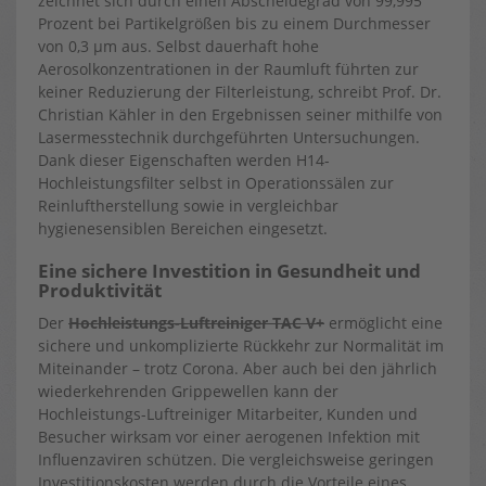
zeichnet sich durch einen Abscheidegrad von 99,995
Prozent bei Partikelgrößen bis zu einem Durchmesser
von 0,3 µm aus. Selbst dauerhaft hohe
Aerosolkonzentrationen in der Raumluft führten zur
keiner Reduzierung der Filterleistung, schreibt Prof. Dr.
Christian Kähler in den Ergebnissen seiner mithilfe von
Lasermesstechnik durchgeführten Untersuchungen.
Dank dieser Eigenschaften werden H14-
Hochleistungsfilter selbst in Operationssälen zur
Reinluftherstellung sowie in vergleichbar
hygienesensiblen Bereichen eingesetzt.
Eine sichere Investition in Gesundheit und
Produktivität
Der
Hochleistungs-Luftreiniger TAC V+
ermöglicht eine
sichere und unkomplizierte Rückkehr zur Normalität im
Miteinander – trotz Corona. Aber auch bei den jährlich
wiederkehrenden Grippewellen kann der
Hochleistungs-Luftreiniger Mitarbeiter, Kunden und
Besucher wirksam vor einer aerogenen Infektion mit
Influenzaviren schützen. Die vergleichsweise geringen
Investitionskosten werden durch die Vorteile eines