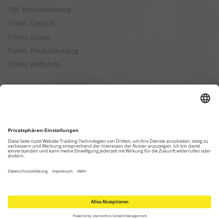
THC Produktkatalog
Trotec Consult
Trotec Group
Trotec Produktkatalog
Trotec Webshop
Berechnungen
Befeuchtungsleistung berechnen
Entfeuchtungsleistung berechnen
Kapazitätsberechnung für Luftreiniger
Klimatisierungsleistung berechnen
Ventilationsleistung berechnen
Wärmebedarfsberechnung