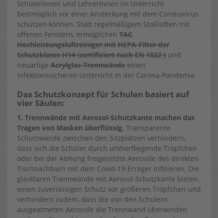
SchülerInnen und LehrerInnen im Unterricht
bestmöglich vor einer Ansteckung mit dem Coronavirus
schützen können. Statt regelmäßigem Stoßlüften mit
offenen Fenstern, ermöglichen
TAC
Hochleistungsluftreiniger mit HEPA-Filter der
Schutzklasse H14 (zertifiziert nach EN 1822 )
und
neuartige
Acrylglas-Trennwände
einen
infektionssicheren Unterricht in der Corona-Pandemie.
Das Schutzkonzept für Schulen basiert auf
vier Säulen:
1. Trennwände mit Aerosol-Schutzkante machen das
Tragen von Masken überflüssig.
Transparente
Schutzwände zwischen den Sitzplätzen verhindern,
dass sich die Schüler durch umherfliegende Tröpfchen
oder bei der Atmung freigesetzte Aerosole des direkten
Tischnachbarn mit dem Covid-19-Erreger infizieren. Die
glasklaren Trennwände mit Aerosol-Schutzkante bieten
einen zuverlässigen Schutz vor größeren Tröpfchen und
verhindern zudem, dass die von den Schülern
ausgeatmeten Aerosole die Trennwand überwinden