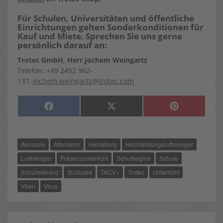
Für Schulen, Universitäten und öffentliche
Einrichtungen gelten Sonderkonditionen für
Kauf und Miete. Sprechen Sie uns gerne
persönlich darauf an:
Trotec GmbH, Herr Jochem Weingartz
Telefon: +49 2452 962-
137,
jochem.weingartz@trotec.com
SHARE
SHARE
SHARE
F
X
P
ON
ON
ON
A
(
I
C
T
N
E
W
T
B
I
E
O
T
R
Aerosole
Attendorn
Heinsberg
Hochleistungsluftreiniger
O
T
E
K
E
S
R
T
Luftreiniger
Präsenzunterricht
Schulbeginn
Schule
)
Schulreferenz
St.Urusla
TACV+
Trotec
Unterricht
Viren
Virus