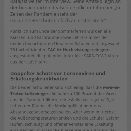
Ratajski weiter im Interview. Seine Amtskollegin an
der benachbarten Realschule pflichtet ihm bei: „In
Zeiten der Pandemie steht der
Gesundheitsschutz einfach an erster Stelle“.
Pünktlich zum Ende der Sommerferien wurden alle
Klassen- und Fachräume sowie Lehrerzimmer der
beiden benachbarten Ursulinen-Schulen mit insgesamt
75 hocheffizienten
TAC V+ Hochleistungsreinigern
ausgestattet, die potentiell infektiöse SARS-CoV-2-Viren
aus der Luft filtern.
Doppelter Schutz vor Coronaviren und
Erkältungskrankheiten
Die beiden Schulleiter sind sich einig, dass die
mobilen
Trotec-Luftreiniger
, die nahezu 100 Prozent der Viren
aus der Raumluft filtern, keinesfalls das regelmäßige
Lüften der Räume, die Maskenpflicht oder das
Abstandsgebot ersetzen sollen. Aber wenn im Herbst
die Außentemperaturen sinken und die Schüler Gefahr
laufen, sich aufgrund offener Fenster eine Erkältung
einzufangen, müssen die Klassenräume aufgrund der