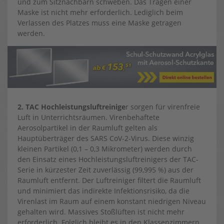
und zum Sitznachbarn schweben. Das Tragen einer
Maske ist nicht mehr erforderlich. Lediglich beim
Verlassen des Platzes muss eine Maske getragen
werden.
2. TAC Hochleistungsluftreinige
r sorgen für virenfreie
Luft in Unterrichtsräumen. Virenbehaftete
Aerosolpartikel in der Raumluft gelten als
Hauptüberträger des SARS CoV-2-Virus. Diese winzig
kleinen Partikel (0,1 – 0,3 Mikrometer) werden durch
den Einsatz eines Hochleistungsluftreinigers der TAC-
Serie in kürzester Zeit zuverlässig (99,995 %) aus der
Raumluft entfernt. Der Luftreiniger filtert die Raumluft
und minimiert das indirekte Infektionsrisiko, da die
Virenlast im Raum auf einem konstant niedrigen Niveau
gehalten wird. Massives Stoßlüften ist nicht mehr
erforderlich. Folglich bleibt es in den Klassenzimmern