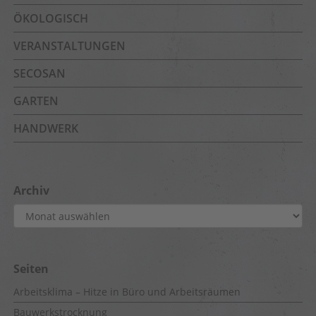
ÖKOLOGISCH
VERANSTALTUNGEN
SECOSAN
GARTEN
HANDWERK
Archiv
Archiv
Seiten
Arbeitsklima – Hitze in Büro und Arbeitsräumen
Bauwerkstrocknung