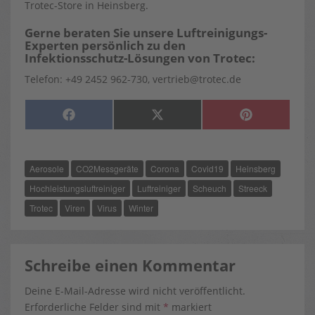
Trotec-Store in Heinsberg.
Gerne beraten Sie unsere Luftreinigungs-
Experten persönlich zu den
Infektionsschutz-Lösungen von Trotec:
Telefon: +49 2452 962-730, vertrieb@trotec.de
SHARE
SHARE
SHARE
F
X
P
ON
ON
ON
A
(
I
C
T
N
E
W
T
B
I
E
O
T
R
Aerosole
CO2Messgeräte
Corona
Covid19
Heinsberg
O
T
E
K
E
S
R
T
Hochleistungsluftreiniger
Luftreiniger
Scheuch
Streeck
)
Trotec
Viren
Virus
Winter
Schreibe einen Kommentar
Deine E-Mail-Adresse wird nicht veröffentlicht.
Erforderliche Felder sind mit
*
markiert