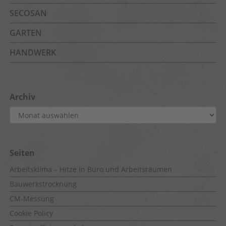
SECOSAN
GARTEN
HANDWERK
Archiv
Archiv
Seiten
Arbeitsklima – Hitze in Büro und Arbeitsräumen
Bauwerkstrocknung
CM-Messung
Cookie Policy