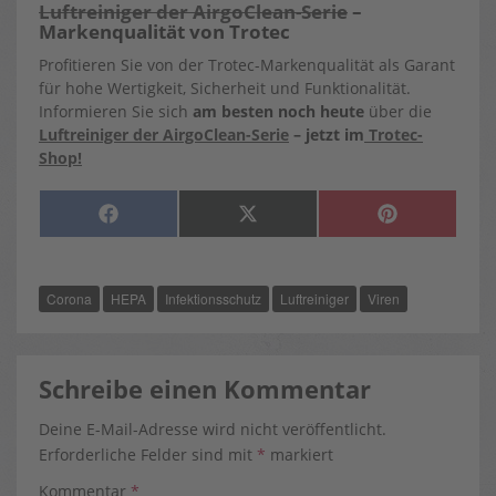
Luftreiniger der AirgoClean-Serie
–
Markenqualität von Trotec
Profitieren Sie von der Trotec-Markenqualität als Garant
für hohe Wertigkeit, Sicherheit und Funktionalität.
Informieren Sie sich
am besten noch heute
über die
Luftreiniger der AirgoClean-Serie
– jetzt im
Trotec-
Shop!
SHARE
SHARE
SHARE
F
X
P
ON
ON
ON
A
(
I
C
T
N
E
W
T
B
I
E
O
T
R
Corona
HEPA
Infektionsschutz
Luftreiniger
Viren
O
T
E
K
E
S
R
T
)
Schreibe einen Kommentar
Deine E-Mail-Adresse wird nicht veröffentlicht.
Erforderliche Felder sind mit
*
markiert
Kommentar
*