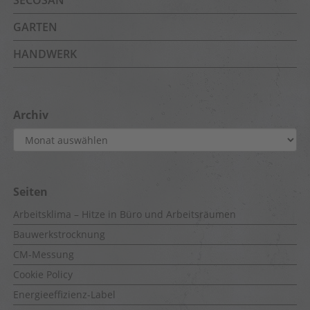
GARTEN
HANDWERK
Archiv
Archiv
Seiten
Arbeitsklima – Hitze in Büro und Arbeitsräumen
Bauwerkstrocknung
CM-Messung
Cookie Policy
Energieeffizienz-Label