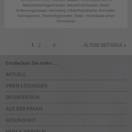
AkkuDrehschlagschrauber
,
Akkubohrschrauber
,
Deals
,
Entfernungsmesser
,
Heinsberg
,
Infrarotheizstrahler
,
Konvektor
,
Schnäppchen
,
Thermohygrometer
,
Trotec
|
Hinterlasse einen
Kommentar
BEITRAGSNAVIGATION
1
2
…
4
ÄLTERE BEITRÄGE
Entdecken Sie mehr …
AKTUELL
VIREN-LÖSUNGEN
DESINFEKTION
AUS DER PRAXIS
GESUNDHEIT
HEIM & WERKELN