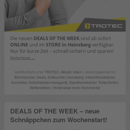
Die neuen
DEALS OF THE WEEK
sind ab sofort
ONLINE
und im
STORE in Heinsberg
verfügbar.
Nur für kurze Zeit – schnell sichern und sparen!
Weiterlesen
Veröffentlicht unter
TROTEC
,
Aktuell
,
Intern
| Verschlagwortet mit
Bohrhammer
,
Deals
,
Entfeuchter
,
Heinsberg
,
Infrarotheizstrahler
,
Konvektor
,
Schichtdickenmessgerät
,
Standheizstrahler
,
TrotecGmbH
,
Wetterstation
|
Hinterlasse einen Kommentar
DEALS OF THE WEEK – neue
Schnäppchen zum Wochenstart!