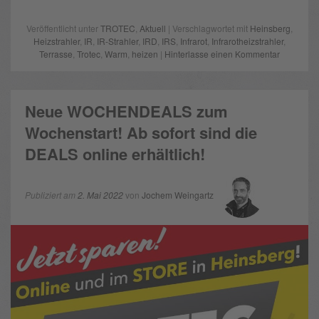
Veröffentlicht unter
TROTEC
,
Aktuell
| Verschlagwortet mit
Heinsberg
,
Heizstrahler
,
IR
,
IR-Strahler
,
IRD
,
IRS
,
Infrarot
,
Infrarotheizstrahler
,
Terrasse
,
Trotec
,
Warm
,
heizen
|
Hinterlasse einen Kommentar
Neue WOCHENDEALS zum
Wochenstart! Ab sofort sind die
DEALS online erhältlich!
Publiziert am
2. Mai 2022
von
Jochem Weingartz