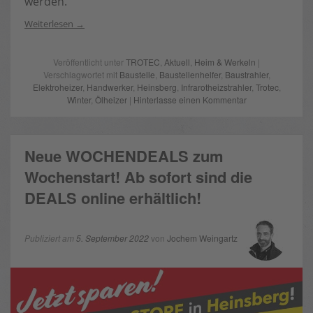
werden.
Weiterlesen
Veröffentlicht unter
TROTEC
,
Aktuell
,
Heim & Werkeln
|
Verschlagwortet mit
Baustelle
,
Baustellenhelfer
,
Baustrahler
,
Elektroheizer
,
Handwerker
,
Heinsberg
,
Infrarotheizstrahler
,
Trotec
,
Winter
,
Ölheizer
|
Hinterlasse einen Kommentar
Neue WOCHENDEALS zum
Wochenstart! Ab sofort sind die
DEALS online erhältlich!
Publiziert am
5. September 2022
von
Jochem Weingartz