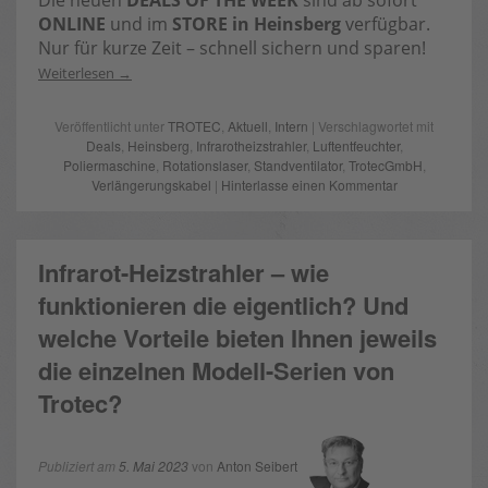
Die neuen
DEALS OF THE WEEK
sind ab sofort
ONLINE
und im
STORE in Heinsberg
verfügbar.
Nur für kurze Zeit – schnell sichern und sparen!
Weiterlesen
Veröffentlicht unter
TROTEC
,
Aktuell
,
Intern
| Verschlagwortet mit
Deals
,
Heinsberg
,
Infrarotheizstrahler
,
Luftentfeuchter
,
Poliermaschine
,
Rotationslaser
,
Standventilator
,
TrotecGmbH
,
Verlängerungskabel
|
Hinterlasse einen Kommentar
Infrarot-Heizstrahler – wie
funktionieren die eigentlich? Und
welche Vorteile bieten Ihnen jeweils
die einzelnen Modell-Serien von
Trotec?
Publiziert am
5. Mai 2023
von
Anton Seibert