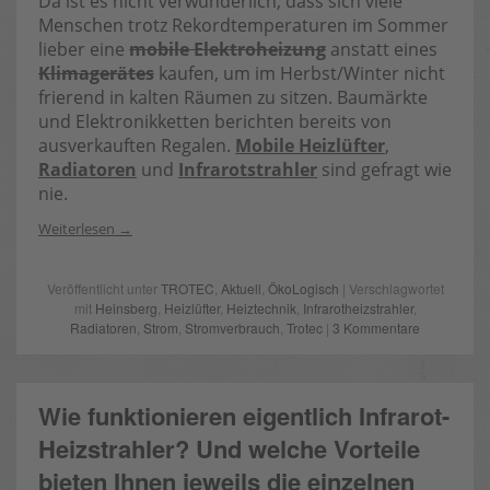
Da ist es nicht verwunderlich, dass sich viele
Menschen trotz Rekordtemperaturen im Sommer
lieber eine
mobile Elektroheizung
anstatt eines
Klimagerätes
kaufen, um im Herbst/Winter nicht
frierend in kalten Räumen zu sitzen. Baumärkte
und Elektronikketten berichten bereits von
ausverkauften Regalen.
Mobile Heizlüfter
,
Radiatoren
und
Infrarotstrahler
sind gefragt wie
nie.
Weiterlesen
Veröffentlicht unter
TROTEC
,
Aktuell
,
ÖkoLogisch
| Verschlagwortet
mit
Heinsberg
,
Heizlüfter
,
Heiztechnik
,
Infrarotheizstrahler
,
Radiatoren
,
Strom
,
Stromverbrauch
,
Trotec
|
3 Kommentare
Wie funktionieren eigentlich Infrarot-
Heizstrahler? Und welche Vorteile
bieten Ihnen jeweils die einzelnen