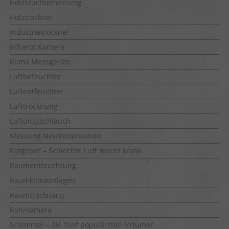
Holzfeuchtemessung
Holztrockner
Industrietrockner
Infrarot Kamera
Klima Messgeräte
Luftbefeuchter
Luftentfeuchter
Lufttrocknung
Lüftungsschlauch
Messung Neutronensonde
Ratgeber – Schlechte Luft macht krank
Raumentfeuchtung
Raumklimaanlagen
Raumtrocknung
Rohrkamera
Schimmel – die fünf populärsten Irrtümer