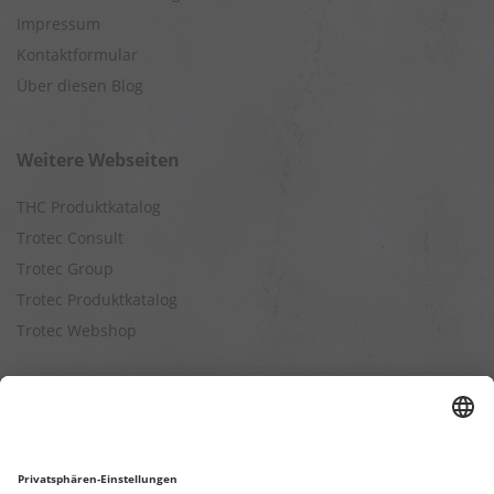
Impressum
Kontaktformular
Über diesen Blog
Weitere Webseiten
THC Produktkatalog
Trotec Consult
Trotec Group
Trotec Produktkatalog
Trotec Webshop
Berechnungen
Befeuchtungsleistung berechnen
Entfeuchtungsleistung berechnen