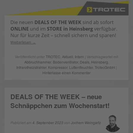
Die neuen
DEALS OF THE WEEK
sind ab sofort
ONLINE
und im
STORE in Heinsberg
verfügbar.
Nur für kurze Zeit – schnell sichern und sparen!
Weiterlesen
Veröffentlicht unter
TROTEC
,
Aktuell
,
Intern
| Verschlagwortet mit
Abbruchhammer
,
Bodenventilator
,
Deals
,
Heinsberg
,
Infrarotheizstrahler
,
Kompressor
,
Luftentfeuchter
,
TrotecGmbH
|
Hinterlasse einen Kommentar
DEALS OF THE WEEK – neue
Schnäppchen zum Wochenstart!
Publiziert am
4. September 2023
von
Jochem Weingartz