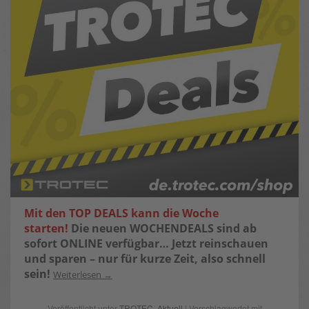
Mit den TOP DEALS kann die Woche
starten!
Die neuen WOCHENDEALS sind ab
sofort ONLINE verfügbar…
Jetzt reinschauen
und sparen – nur für kurze Zeit, also schnell
sein!
Weiterlesen
Veröffentlicht unter
TROTEC
,
Aktuell
| Verschlagwortet mit