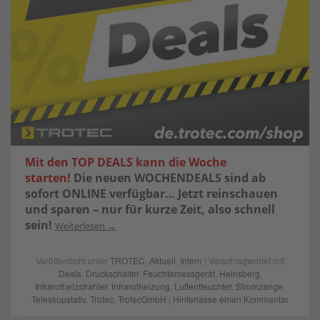
Mit den TOP DEALS kann die Woche
starten!
Die neuen WOCHENDEALS sind ab
sofort ONLINE verfügbar…
Jetzt reinschauen
und sparen – nur für kurze Zeit, also schnell
sein!
Weiterlesen
Veröffentlicht unter
TROTEC
,
Aktuell
,
Intern
| Verschlagwortet mit
Deals
,
Druckschalter
,
Feuchtemessgerät
,
Heinsberg
,
Infrarotheizstrahler
,
Infrarotheizung
,
Luftentfeuchter
,
Stromzange
,
Teleskopstativ
,
Trotec
,
TrotecGmbH
|
Hinterlasse einen Kommentar