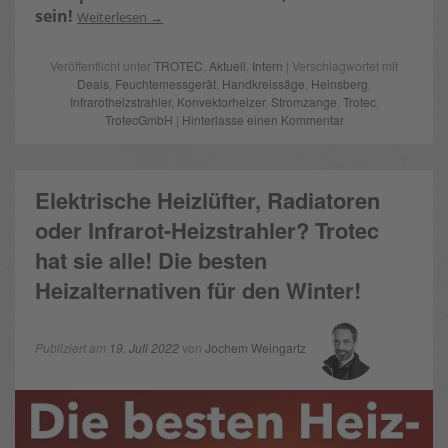
sein!
Weiterlesen
Veröffentlicht unter
TROTEC
,
Aktuell
,
Intern
| Verschlagwortet mit
Deals
,
Feuchtemessgerät
,
Handkreissäge
,
Heinsberg
,
Infrarotheizstrahler
,
Konvektorheizer
,
Stromzange
,
Trotec
,
TrotecGmbH
|
Hinterlasse einen Kommentar
Elektrische Heizlüfter, Radiatoren
oder Infrarot-Heizstrahler? Trotec
hat sie alle! Die besten
Heizalternativen für den Winter!
Publiziert am
19. Juli 2022
von
Jochem Weingartz