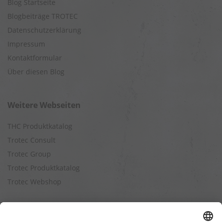
Blog Startseite
Blogbeiträge TROTEC
Datenschutzerklärung
Impressum
Kontaktformular
Über diesen Blog
Weitere Webseiten
THC Produktkatalog
Trotec Consult
Trotec Group
Trotec Produktkatalog
Trotec Webshop
Berechnungen