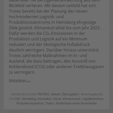
dabei aber nie die Eigenverantwortung aus dem
Blickfeld verlieren. Mit diesem Leitbild hat sich
Trotec bereits bei der Planung des neuen
hochmodernen Logistik- und
Produktionszentrums in Heinsberg ehrgeizige
Ziele gesetzt. Klimaneutralität bis zum Jahr 2023.
Dafür werden die CO₂-Emissionen in der
Produktion und Logistik auf ein Minimum
reduziert und der ökologische Fußabdruck
deutlich verringert. Darüber hinaus unterstützt
Trotec zahlreiche Maßnahmen im In- und
Ausland, die dazu beitragen, den Ausstoß von
Kohlendioxid (CO2) oder anderen Treibhausgasen
zu verringern.
Weiterlesen
Veröffentlicht unter
TROTEC
,
Aktuell
,
ÖkoLogisch
| Verschlagwortet
mit
CO2
,
Heinsberg
,
Innovation
,
Klima
,
Klimaneutral
,
Logistikzentrum
,
Produktionszentrum
,
Trotec
|
Hinterlasse einen Kommentar