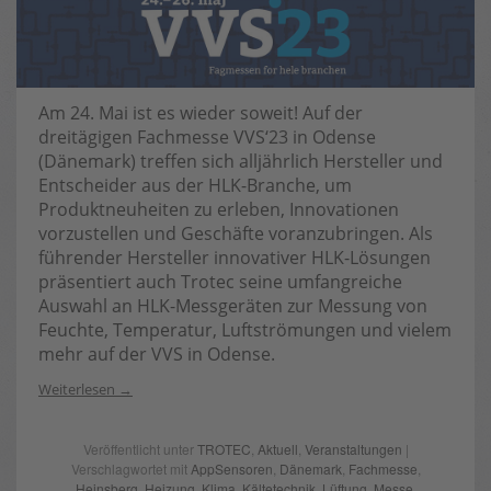
Am 24. Mai ist es wieder soweit! Auf der
dreitägigen Fachmesse VVS‘23 in Odense
(Dänemark) treffen sich alljährlich Hersteller und
Entscheider aus der HLK-Branche, um
Produktneuheiten zu erleben, Innovationen
vorzustellen und Geschäfte voranzubringen. Als
führender Hersteller innovativer HLK-Lösungen
präsentiert auch Trotec seine umfangreiche
Auswahl an HLK-Messgeräten zur Messung von
Feuchte, Temperatur, Luftströmungen und vielem
mehr auf der VVS in Odense.
Weiterlesen
Veröffentlicht unter
TROTEC
,
Aktuell
,
Veranstaltungen
|
Verschlagwortet mit
AppSensoren
,
Dänemark
,
Fachmesse
,
Heinsberg
,
Heizung
,
Klima
,
Kältetechnik
,
Lüftung
,
Messe
,