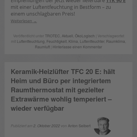
Empfehlungen der jetzt wieder lieferbare
TTK 90 E
mit einer Luftentfeuchtung in Bestform – zu
einem unschlagbaren Preis!
Weiterlesen
Veröffentlicht unter
TROTEC
,
Aktuell
,
ÖkoLogisch
| Verschlagwortet
mit
Luftentfeuchtung
,
Feuchtigkeit
,
Klima
,
Luftentfeuchter
,
Raumklima
,
Raumluft
|
Hinterlasse einen Kommentar
Keramik-Heizlüfter TFC 20 E: hält
Heim und Büro per integriertem
Raumthermostat mit gezielter
Extrawärme wohlig temperiert –
wieder verfügbar
Publiziert am
2. Oktober 2022
von
Anton Seibert