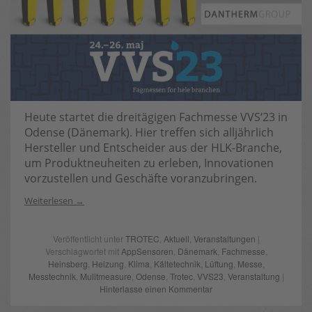
Heute startet die dreitägigen Fachmesse VVS‘23 in
Odense (Dänemark). Hier treffen sich alljährlich
Hersteller und Entscheider aus der HLK-Branche,
um Produktneuheiten zu erleben, Innovationen
vorzustellen und Geschäfte voranzubringen.
Weiterlesen
Veröffentlicht unter
TROTEC
,
Aktuell
,
Veranstaltungen
|
Verschlagwortet mit
AppSensoren
,
Dänemark
,
Fachmesse
,
Heinsberg
,
Heizung
,
Klima
,
Kältetechnik
,
Lüftung
,
Messe
,
Messtechnik
,
Mulitmeasure
,
Odense
,
Trotec
,
VVS23
,
Veranstaltung
|
Hinterlasse einen Kommentar