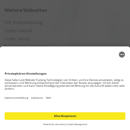
Weitere Webseiten
THC Produktkatalog
Trotec Consult
Trotec Group
Trotec Produktkatalog
Trotec Webshop
Berechnungen
Befeuchtungsleistung berechnen
Entfeuchtungsleistung berechnen
Kapazitätsberechnung für Luftreiniger
Klimatisierungsleistung berechnen
Ventilationsleistung berechnen
Wärmebedarfsberechnung