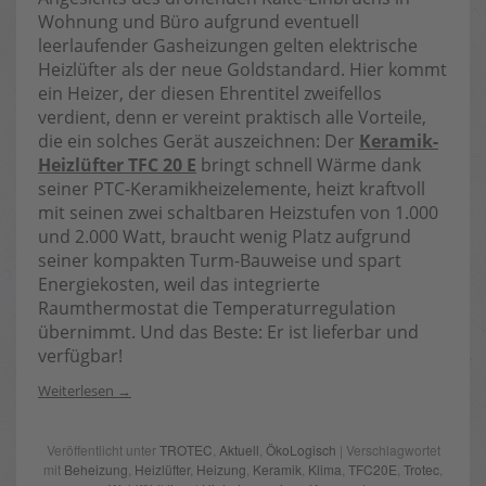
Wohnung und Büro aufgrund eventuell
leerlaufender Gasheizungen gelten elektrische
Heizlüfter als der neue Goldstandard. Hier kommt
ein Heizer, der diesen Ehrentitel zweifellos
verdient, denn er vereint praktisch alle Vorteile,
die ein solches Gerät auszeichnen: Der
Keramik-
Heizlüfter TFC 20 E
bringt schnell Wärme dank
seiner PTC-Keramikheizelemente, heizt kraftvoll
mit seinen zwei schaltbaren Heizstufen von 1.000
und 2.000 Watt, braucht wenig Platz aufgrund
seiner kompakten Turm-Bauweise und spart
Energiekosten, weil das integrierte
Raumthermostat die Temperaturregulation
übernimmt. Und das Beste: Er ist lieferbar und
verfügbar!
Weiterlesen
Veröffentlicht unter
TROTEC
,
Aktuell
,
ÖkoLogisch
| Verschlagwortet
mit
Beheizung
,
Heizlüfter
,
Heizung
,
Keramik
,
Klima
,
TFC20E
,
Trotec
,