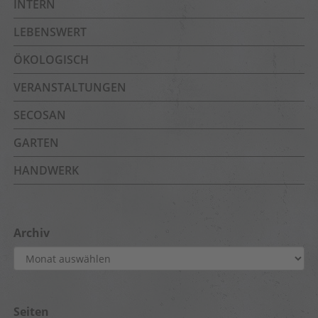
INTERN
LEBENSWERT
ÖKOLOGISCH
VERANSTALTUNGEN
SECOSAN
GARTEN
HANDWERK
Archiv
Archiv
Seiten