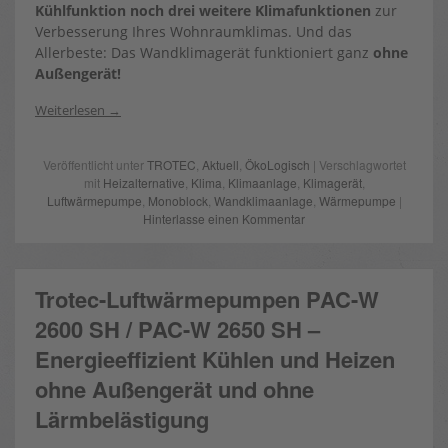
Kühlfunktion noch drei weitere Klimafunktionen
zur
Verbesserung Ihres Wohnraumklimas. Und das
Allerbeste: Das Wandklimagerät funktioniert ganz
ohne
Außengerät!
Weiterlesen
Veröffentlicht unter
TROTEC
,
Aktuell
,
ÖkoLogisch
| Verschlagwortet
mit
Heizalternative
,
Klima
,
Klimaanlage
,
Klimagerät
,
Luftwärmepumpe
,
Monoblock
,
Wandklimaanlage
,
Wärmepumpe
|
Hinterlasse einen Kommentar
Trotec-Luftwärmepumpen PAC-W
2600 SH / PAC-W 2650 SH –
Energieeffizient Kühlen und Heizen
ohne Außengerät und ohne
Lärmbelästigung