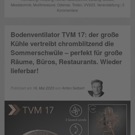
Messtechnik
,
Mulitmeasure
,
Odense
,
Trotec
,
VVS23
,
Veranstaltung
|
2
Kommentare
Bodenventilator TVM 17: der große
Kühle vertreibt chromblitzend die
Sommerschwüle – perfekt für große
Räume, Büros, Restaurants. Wieder
lieferbar!
Publiziert am
16. Mai 2023
von
Anton Seibert