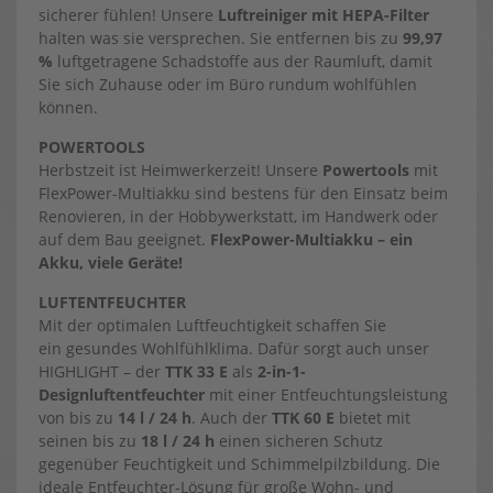
sicherer fühlen! Unsere
Luftreiniger mit HEPA-Filter
halten was sie versprechen. Sie entfernen bis zu
99,97
%
luftgetragene Schadstoffe aus der Raumluft, damit
Sie sich Zuhause oder im Büro rundum wohlfühlen
können.
POWERTOOLS
Herbstzeit ist Heimwerkerzeit! Unsere
Powertools
mit
FlexPower-Multiakku sind bestens für den Einsatz beim
Renovieren, in der Hobbywerkstatt, im Handwerk oder
auf dem Bau geeignet.
FlexPower-Multiakku – ein
Akku, viele Geräte!
LUFTENTFEUCHTER
Mit der optimalen Luftfeuchtigkeit schaffen Sie
ein gesundes Wohlfühlklima. Dafür sorgt auch unser
HIGHLIGHT – der
TTK 33 E
als
2-in-1-
Designluftentfeuchter
mit einer Entfeuchtungsleistung
von bis zu
14 l / 24 h
. Auch der
TTK 60 E
bietet mit
seinen bis zu
18 l / 24 h
einen sicheren Schutz
gegenüber Feuchtigkeit und Schimmelpilzbildung. Die
ideale Entfeuchter-Lösung für große Wohn- und