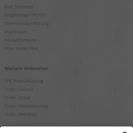
Blog Startseite
Blogbeiträge TROTEC
Datenschutzerklärung
Impressum
Kontaktformular
Über diesen Blog
Weitere Webseiten
THC Produktkatalog
Trotec Consult
Trotec Group
Trotec Produktkatalog
Trotec Webshop