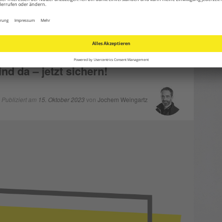
rschlagwortet mit
Abkühlung
,
Angebote
,
Gartenpumpen
,
Heizer
,
ols
,
Pumpen
,
Saison
,
Sommer
,
Staubsauger
,
Trotec
,
TrotecGmbH
|
lasse einen Kommentar
 da – jetzt sichern!
Publiziert am
15. Oktober 2023
von
Jochem Weingartz