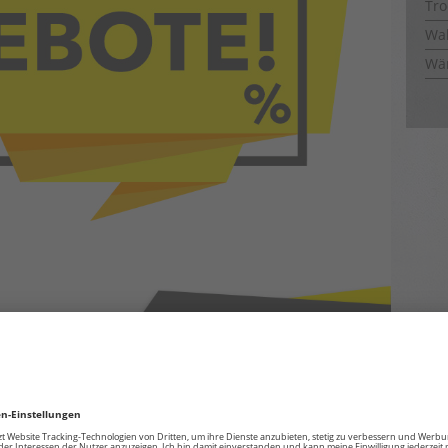
Tro
Wal
Wä
e im TROTEC STORE und OUTLET!