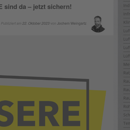
ind da – jetzt sichern!
Ind
Inf
Kli
Publiziert am
22. Oktober 2023
von
Jochem Weingartz
Luf
Luf
Luf
Lüf
Me
Rat
Ra
Ra
Ra
Ro
Sch
Te