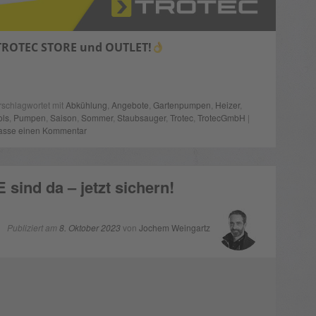
 TROTEC STORE und OUTLET!
rschlagwortet mit
Abkühlung
,
Angebote
,
Gartenpumpen
,
Heizer
,
ols
,
Pumpen
,
Saison
,
Sommer
,
Staubsauger
,
Trotec
,
TrotecGmbH
|
lasse einen Kommentar
ind da – jetzt sichern!
Publiziert am
8. Oktober 2023
von
Jochem Weingartz