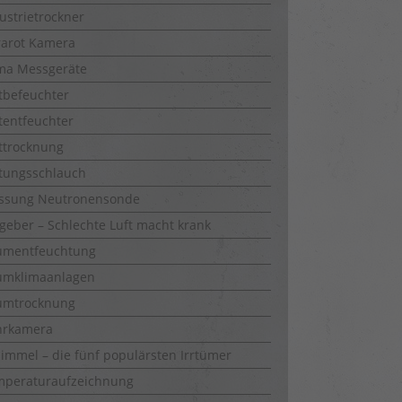
ustrietrockner
rarot Kamera
ma Messgeräte
tbefeuchter
tentfeuchter
ttrocknung
tungsschlauch
ssung Neutronensonde
geber – Schlechte Luft macht krank
umentfeuchtung
umklimaanlagen
umtrocknung
hrkamera
immel – die fünf populärsten Irrtümer
mperaturaufzeichnung