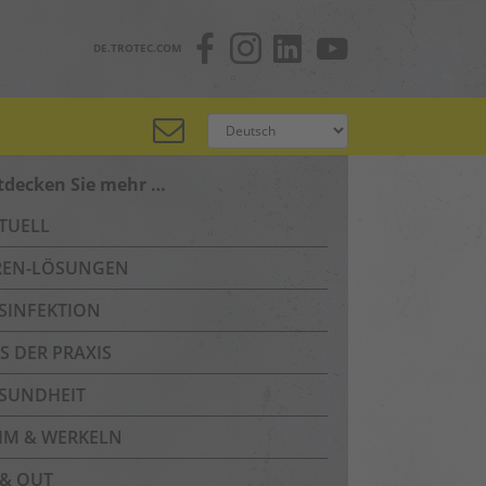
DE.TROTEC.COM
tdecken Sie mehr …
TUELL
REN-LÖSUNGEN
SINFEKTION
S DER PRAXIS
SUNDHEIT
IM & WERKELN
 & OUT