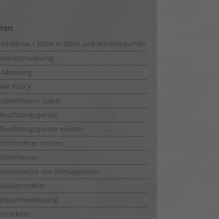
iten
eitsklima – Hitze in Büro und Arbeitsräumen
uwerkstrocknung
-Messung
kie Policy
rgieeffizienz-Label
feuchtungsgeräte
feuchtungsgeräte mieten
richtrockner mieten
uchtemesser
ktionsweise von Klimageräten
bäudetrockner
lzfeuchtemessung
ztrockner