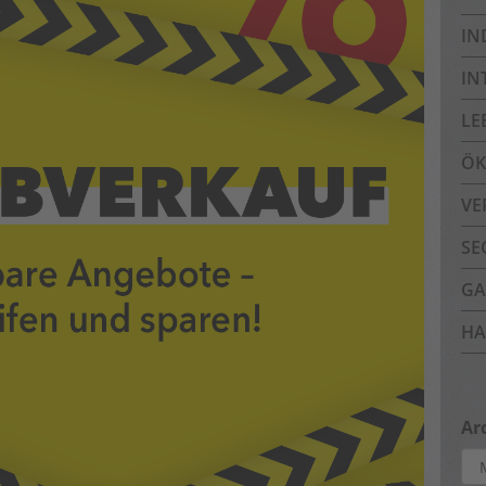
IN
IN
LE
ÖK
VE
SE
GA
HA
Ar
Arc