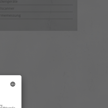
ckengeräte
lscanner
rmemessung