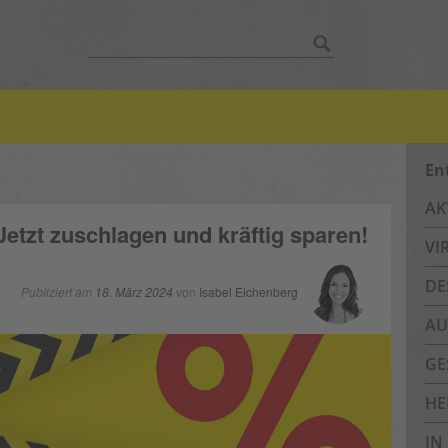
Suche
nach:
En
AK
Jetzt zuschlagen und kräftig sparen!
VI
DE
Publiziert am
18. März 2024
von
Isabel Eichenberg
AU
GE
HE
IN