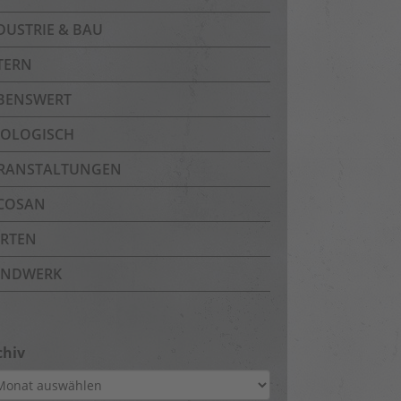
DUSTRIE & BAU
TERN
BENSWERT
OLOGISCH
RANSTALTUNGEN
COSAN
RTEN
NDWERK
chiv
hiv