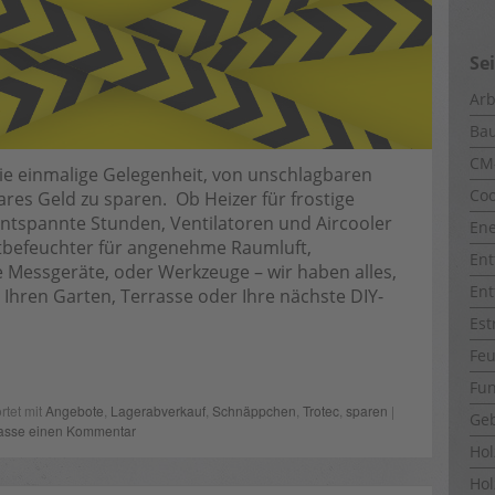
Se
Arb
Ba
CM
ie einmalige Gelegenheit, von unschlagbaren
Coo
res Geld zu sparen. Ob Heizer für frostige
entspannte Stunden, Ventilatoren und Aircooler
Ene
befeuchter für angenehme Raumluft,
Ent
se Messgeräte, oder Werkzeuge – wir haben alles,
Ent
 Ihren Garten, Terrasse oder Ihre nächste DIY-
Est
Fe
Fun
rtet mit
Angebote
,
Lagerabverkauf
,
Schnäppchen
,
Trotec
,
sparen
|
Ge
lasse einen Kommentar
Ho
Hol