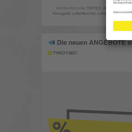
Veröffentlicht unter
TROTEC
,
Aktuell
,
Intern
| Ve
Klimagerät
,
Luftentfeuchter
,
Luftreiniger
,
PowerTo
Hinter
Die neuen ANGEBOTE sind