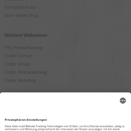
Kontaktformular
Über diesen Blog
Weitere Webseiten
THC Produktkatalog
Trotec Consult
Trotec Group
Trotec Produktkatalog
Trotec Webshop
Berechnungen
Befeuchtungsleistung berechnen
Entfeuchtungsleistung berechnen
Kapazitätsberechnung für Luftreiniger