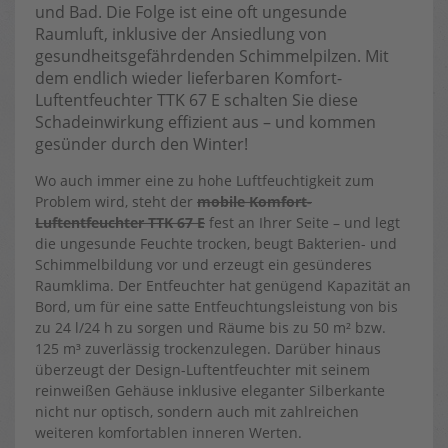
und Bad. Die Folge ist eine oft ungesunde
Raumluft, inklusive der Ansiedlung von
gesundheitsgefährdenden Schimmelpilzen. Mit
dem endlich wieder lieferbaren Komfort-
Luftentfeuchter TTK 67 E schalten Sie diese
Schadeinwirkung effizient aus – und kommen
gesünder durch den Winter!
Wo auch immer eine zu hohe Luftfeuchtigkeit zum
Problem wird, steht der
mobile Komfort-
Luftentfeuchter TTK 67 E
fest an Ihrer Seite – und legt
die ungesunde Feuchte trocken, beugt Bakterien- und
Schimmelbildung vor und erzeugt ein gesünderes
Raumklima. Der Entfeuchter hat genügend Kapazität an
Bord, um für eine satte Entfeuchtungsleistung von bis
zu 24 l/24 h zu sorgen und Räume bis zu 50 m² bzw.
125 m³ zuverlässig trockenzulegen. Darüber hinaus
überzeugt der Design-Luftentfeuchter mit seinem
reinweißen Gehäuse inklusive eleganter Silberkante
nicht nur optisch, sondern auch mit zahlreichen
weiteren komfortablen inneren Werten.