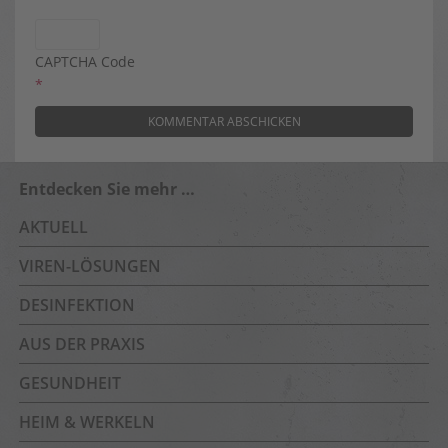
CAPTCHA Code
*
Entdecken Sie mehr …
AKTUELL
VIREN-LÖSUNGEN
DESINFEKTION
AUS DER PRAXIS
GESUNDHEIT
HEIM & WERKELN