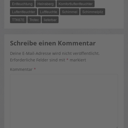
O
T
R
Entfeuchtung
Heinsberg
Komfortluftentfeuchter
O
T
E
K
E
S
R
T
Luftentfeuchter
Luftfeuchte
Schimmel
Schimmelpilz
)
TTK67E
Trotec
lieferbar
Schreibe einen Kommentar
Deine E-Mail-Adresse wird nicht veröffentlicht.
Erforderliche Felder sind mit
*
markiert
Kommentar
*