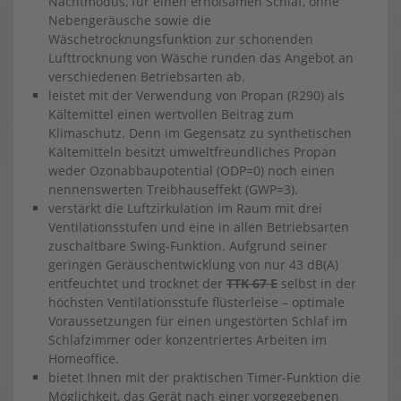
Nachtmodus, für einen erholsamen Schlaf, ohne
Nebengeräusche sowie die
Wäschetrocknungsfunktion zur schonenden
Lufttrocknung von Wäsche runden das Angebot an
verschiedenen Betriebsarten ab.
leistet mit der Verwendung von Propan (R290) als
Kältemittel einen wertvollen Beitrag zum
Klimaschutz. Denn im Gegensatz zu synthetischen
Kältemitteln besitzt umweltfreundliches Propan
weder Ozonabbaupotential (ODP=0) noch einen
nennenswerten Treibhauseffekt (GWP=3).
verstärkt die Luftzirkulation im Raum mit drei
Ventilationsstufen und eine in allen Betriebsarten
zuschaltbare Swing-Funktion. Aufgrund seiner
geringen Geräuschentwicklung von nur 43 dB(A)
entfeuchtet und trocknet der
TTK 67 E
selbst in der
höchsten Ventilationsstufe flüsterleise – optimale
Voraussetzungen für einen ungestörten Schlaf im
Schlafzimmer oder konzentriertes Arbeiten im
Homeoffice.
bietet Ihnen mit der praktischen Timer-Funktion die
Möglichkeit, das Gerät nach einer vorgegebenen