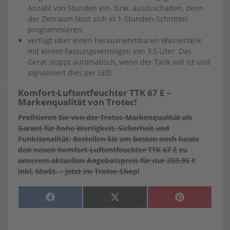
Anzahl von Stunden ein- bzw. auszuschalten, denn
der Zeitraum lässt sich in 1-Stunden-Schritten
programmieren.
verfügt über einen herausnehmbaren Wassertank
mit einem Fassungsvermögen von 3,5 Liter. Das
Gerät stoppt automatisch, wenn der Tank voll ist und
signalisiert dies per LED.
Komfort-Luftentfeuchter TTK 67 E –
Markenqualität von Trotec!
Profitieren Sie von der Trotec-Markenqualität als
Garant für hohe Wertigkeit, Sicherheit und
Funktionalität. Bestellen Sie am besten noch heute
den neuen Komfort-Luftentfeuchter TTK 67 E zu
unserem aktuellen Angebotspreis für nur 359,95 €
inkl. MwSt. – jetzt im Trotec-Shop!
SHARE
SHARE
SHARE
F
X
P
ON
ON
ON
A
(
I
C
T
N
E
W
T
B
I
E