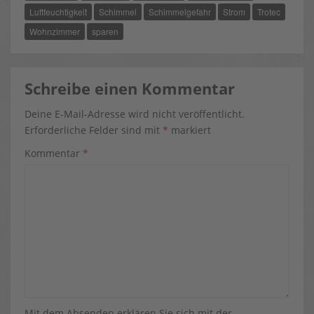
K
E
S
R
T
Luftfeuchtigkeit
Schimmel
Schimmelgefahr
Strom
Trotec
)
Wohnzimmer
sparen
Schreibe einen Kommentar
Deine E-Mail-Adresse wird nicht veröffentlicht.
Erforderliche Felder sind mit
*
markiert
Kommentar
*
Mit dem Absenden erklären Sie sich mit der