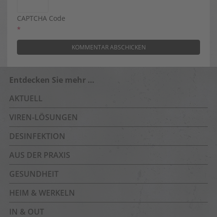
CAPTCHA Code
*
Entdecken Sie mehr …
AKTUELL
VIREN-LÖSUNGEN
DESINFEKTION
AUS DER PRAXIS
GESUNDHEIT
HEIM & WERKELN
IN & OUT