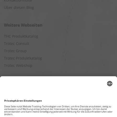
Kontaktformular
Über diesen Blog
Weitere Webseiten
THC Produktkatalog
Trotec Consult
Trotec Group
Trotec Produktkatalog
Trotec Webshop
Berechnungen
Befeuchtungsleistung berechnen
Entfeuchtungsleistung berechnen
Kapazitätsberechnung für Luftreiniger
Klimatisierungsleistung berechnen