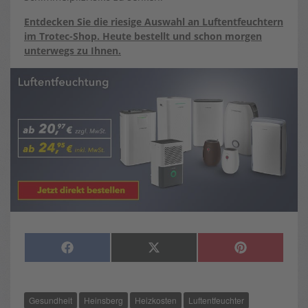
Entdecken Sie die riesige Auswahl an Luftentfeuchtern
im Trotec-Shop. Heute bestellt und schon morgen
unterwegs zu Ihnen.
SHARE
SHARE
SHARE
F
X
P
ON
ON
ON
A
(
I
C
T
N
E
W
T
B
I
E
O
T
R
Gesundheit
Heinsberg
Heizkosten
Luftentfeuchter
O
T
E