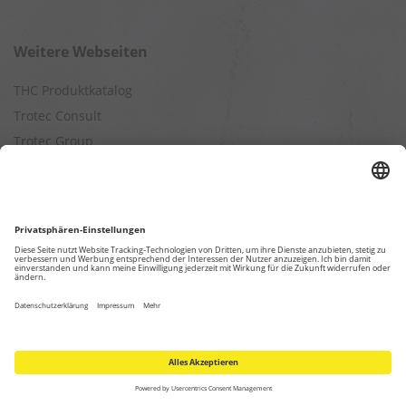
Weitere Webseiten
THC Produktkatalog
Trotec Consult
Trotec Group
Trotec Produktkatalog
Trotec Webshop
Berechnungen
Befeuchtungsleistung berechnen
Entfeuchtungsleistung berechnen
Kapazitätsberechnung für Luftreiniger
Klimatisierungsleistung berechnen
Ventilationsleistung berechnen