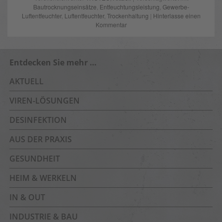
Bautrocknungseinsätze
,
Entfeuchtungsleistung
,
Gewerbe-
Luftentfeuchter
,
Luftentfeuchter
,
Trockenhaltung
|
Hinterlasse einen
Kommentar
Entdecken Sie mehr …
AKTUELL
VIREN-LÖSUNGEN
DESINFEKTION
AUS DER PRAXIS
GESUNDHEIT
HEIM & WERKELN
IN & OUT
INDUSTRIE & BAU