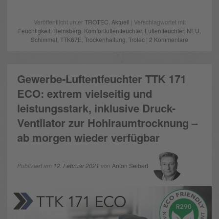
Veröffentlicht unter
TROTEC
,
Aktuell
| Verschlagwortet mit
Feuchtigkeit
,
Heinsberg
,
Komfortluftentfeuchter
,
Luftentfeuchter
,
NEU
,
Schimmel
,
TTK67E
,
Trockenhaltung
,
Trotec
|
2 Kommentare
Gewerbe-Luftentfeuchter TTK 171
ECO: extrem vielseitig und
leistungsstark, inklusive Druck-
Ventilator zur Hohlraumtrocknung –
ab morgen wieder verfügbar
Publiziert am
12. Februar 2021
von
Anton Seibert