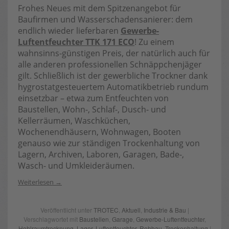
Frohes Neues mit dem Spitzenangebot für
Baufirmen und Wasserschadensanierer: dem
endlich wieder lieferbaren
Gewerbe-
Luftentfeuchter TTK 171 ECO
! Zu einem
wahnsinns-günstigen Preis, der natürlich auch für
alle anderen professionellen Schnäppchenjäger
gilt. Schließlich ist der gewerbliche Trockner dank
hygrostatgesteuertem Automatikbetrieb rundum
einsetzbar – etwa zum Entfeuchten von
Baustellen, Wohn-, Schlaf-, Dusch- und
Kellerräumen, Waschküchen,
Wochenendhäusern, Wohnwagen, Booten
genauso wie zur ständigen Trockenhaltung von
Lagern, Archiven, Laboren, Garagen, Bade-,
Wasch- und Umkleideräumen.
Weiterlesen
Veröffentlicht unter
TROTEC
,
Aktuell
,
Industrie & Bau
|
Verschlagwortet mit
Baustellen
,
Garage
,
Gewerbe-Luftentfeuchter
,
Hohlraumtrocknung
,
Lager
,
Luftentfeuchter
,
Rohbau
,
Trockenhaltung
|