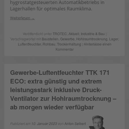
hygrostatgesteuerten Automatikbetriebs in
Lagerhallen für optimales Raumklima.
Weiterlesen
Veröffentlicht unter
TROTEC
,
Aktuell
,
Industrie & Bau
|
Verschlagwortet mit
Baustellen
,
Gewerbe
,
Hohlraumtrocknung
,
Lager
,
Luftentfeuchter
,
Rohbau
,
Trockenhaltung
|
Hinterlasse einen
Kommentar
Gewerbe-Luftentfeuchter TTK 171
ECO: extra günstig und extrem
leistungsstark inklusive Druck-
Ventilator zur Hohlraumtrocknung –
ab morgen wieder verfügbar
Publiziert am
10. Januar 2023
von
Anton Seibert