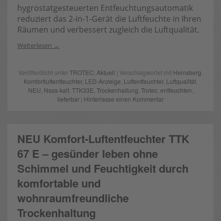
hygrostatgesteuerten Entfeuchtungsautomatik
reduziert das 2-in-1-Gerät die Luftfeuchte in Ihren
Räumen und verbessert zugleich die Luftqualität.
Weiterlesen
Veröffentlicht unter
TROTEC
,
Aktuell
| Verschlagwortet mit
Heinsberg
,
Komfortluftentfeuchter
,
LED-Anzeige
,
Luftentfeuchter
,
Luftqualität
,
NEU
,
Nass-kalt
,
TTK33E
,
Trockenhaltung
,
Trotec
,
entfeuchten
,
lieferbar
|
Hinterlasse einen Kommentar
NEU Komfort-Luftentfeuchter TTK
67 E – gesünder leben ohne
Schimmel und Feuchtigkeit durch
komfortable und
wohnraumfreundliche
Trockenhaltung