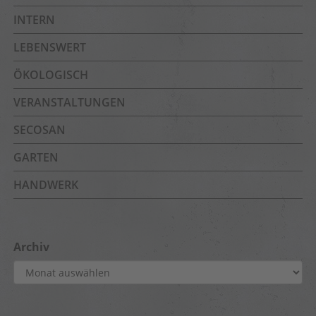
INTERN
LEBENSWERT
ÖKOLOGISCH
VERANSTALTUNGEN
SECOSAN
GARTEN
HANDWERK
Archiv
Archiv