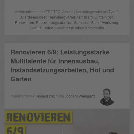
Veröffentlicht unter
TROTEC
,
Aktuell
| Verschlagwortet mit
7von9
,
Allergieauslöser
,
Heinsberg
,
KreisHeinsberg
,
Luftreiniger
,
Renovieren
,
Renovierungsarbeiten
,
Schleifen
,
Schleifwerkzeug
,
Schutz
,
Trotec
|
Hinterlasse einen Kommentar
Renovieren 6/9: Leistungsstarke
Multitalente für Innenausbau,
Instandsetzungsarbeiten, Hof und
Garten
Publiziert am
4. August 2021
von
Jochem Weingartz