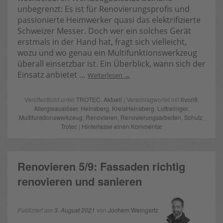
unbegrenzt: Es ist für Renovierungsprofis und
passionierte Heimwerker quasi das elektrifizierte
Schweizer Messer. Doch wer ein solches Gerät
erstmals in der Hand hat, fragt sich vielleicht,
wozu und wo genau ein Multifunktionswerkzeug
überall einsetzbar ist. Ein Überblick, wann sich der
Einsatz anbietet …
Weiterlesen
Veröffentlicht unter
TROTEC
,
Aktuell
| Verschlagwortet mit
6von9
,
Allergieauslöser
,
Heinsberg
,
KreisHeinsberg
,
Luftreiniger
,
Multifunktionswerkzeug
,
Renovieren
,
Renovierungsarbeiten
,
Schutz
,
Trotec
|
Hinterlasse einen Kommentar
Renovieren 5/9: Fassaden richtig
renovieren und sanieren
Publiziert am
3. August 2021
von
Jochem Weingartz