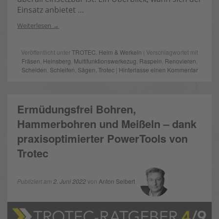
Einsatz anbietet …
Weiterlesen
Veröffentlicht unter
TROTEC
,
Heim & Werkeln
| Verschlagwortet mit
Fräsen
,
Heinsberg
,
Multifunktionswerkezug
,
Raspeln
,
Renovieren
,
Scheiden
,
Schleifen
,
Sägen
,
Trotec
|
Hinterlasse einen Kommentar
Ermüdungsfrei Bohren,
Hammerbohren und Meißeln – dank
praxisoptimierter PowerTools von
Trotec
Publiziert am
2. Juni 2022
von
Anton Seibert