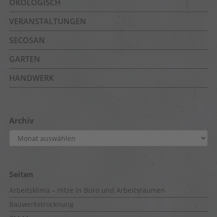
ÖKOLOGISCH
VERANSTALTUNGEN
SECOSAN
GARTEN
HANDWERK
Archiv
Archiv
Seiten
Arbeitsklima – Hitze in Büro und Arbeitsräumen
Bauwerkstrocknung