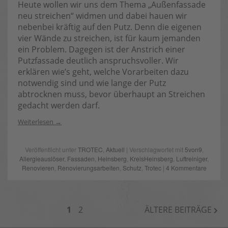
Heute wollen wir uns dem Thema „Außenfassade
neu streichen“ widmen und dabei hauen wir
nebenbei kräftig auf den Putz. Denn die eigenen
vier Wände zu streichen, ist für kaum jemanden
ein Problem. Dagegen ist der Anstrich einer
Putzfassade deutlich anspruchsvoller. Wir
erklären wie’s geht, welche Vorarbeiten dazu
notwendig sind und wie lange der Putz
abtrocknen muss, bevor überhaupt an Streichen
gedacht werden darf.
Weiterlesen
Veröffentlicht unter
TROTEC
,
Aktuell
| Verschlagwortet mit
5von9
,
Allergieauslöser
,
Fassaden
,
Heinsberg
,
KreisHeinsberg
,
Luftreiniger
,
Renovieren
,
Renovierungsarbeiten
,
Schutz
,
Trotec
|
4 Kommentare
BEITRAGSNAVIGATION
1
2
ÄLTERE BEITRÄGE