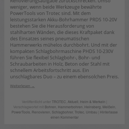
Renovierungsaufgabe zurückschrecken. Umso
weniger, wenn beide Werkzeuge bewährte
PowerTools von Trotec sind. Mit dem
leistungsstarken Akku-Bohrhammer PRDS 10-20V
bestehen Sie die Herausforderung von
stahlharten Wänden, die dieses Kraftpaket dank
des Einsatzes seines pneumatischen
Hammerwerks mühelos durchbohrt. Und mit der
kompakten Schlagbohrmaschine PHDS 10-230V
führen Sie flexibel Schlagbohr-, Bohr- und
Schraubarbeiten in Holz, Beton oder Stahl mit
schnellem Arbeitsfortschritt aus. Ein
unschlagbares Duo – zu einem ebensolchen Preis.
Weiterlesen
Veröffentlicht unter
TROTEC
,
Aktuell
,
Heim & Werkeln
|
Verschlagwortet mit
Bohren
,
Hammerbohren
,
Heinsberg
,
Meißeln
,
PowerTools
,
Renovieren
,
Schlagbohrer
,
Trotec
,
Umbau
|
Hinterlasse
einen Kommentar