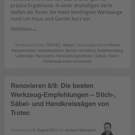
präzise Ergebnisse. In einer dreiteiligen Serie
stellen wir Ihnen die meist benötigten Werkzeuge
rund um Haus und Garten kurz vor.
Weiterlesen
Veröffentlicht unter
TROTEC
,
Aktuell
| Verschlagwortet mit
9von9
,
Akkuschrauber
,
Allergieauslöser
,
Bohrer
,
Heinsberg
,
KreisHeinsberg
,
Luftreiniger
,
Renovieren
,
Renovierungsarbeiten
,
Schutz
,
Trotec
|
Hinterlasse einen Kommentar
Renovieren 8/9: Die besten
Werkzeug-Empfehlungen – Stich-,
Säbel- und Handkreissägen von
Trotec
Publiziert am
6. August 2021
von
Jochem Weingartz