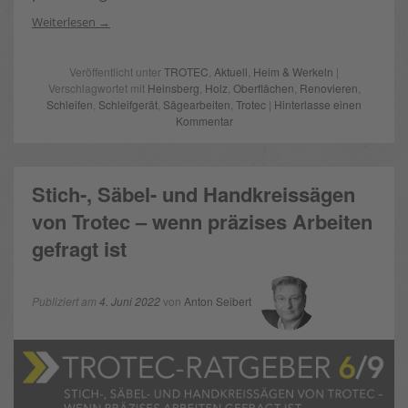
Weiterlesen
Veröffentlicht unter
TROTEC
,
Aktuell
,
Heim & Werkeln
|
Verschlagwortet mit
Heinsberg
,
Holz
,
Oberflächen
,
Renovieren
,
Schleifen
,
Schleifgerät
,
Sägearbeiten
,
Trotec
|
Hinterlasse einen
Kommentar
Stich-, Säbel- und Handkreissägen
von Trotec – wenn präzises Arbeiten
gefragt ist
Publiziert am
4. Juni 2022
von
Anton Seibert