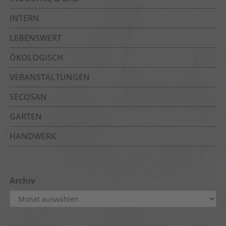
INTERN
LEBENSWERT
ÖKOLOGISCH
VERANSTALTUNGEN
SECOSAN
GARTEN
HANDWERK
Archiv
Archiv