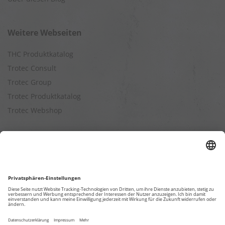
Weitere Webseiten
THC Produktkatalog
Trotec Consult
Trotec Group
Trotec Produktkatalog
Trotec Webshop
Berechnungen
Befeuchtungsleistung berechnen
Entfeuchtungsleistung berechnen
Kapazitätsberechnung für Luftreiniger
Klimatisierungsleistung berechnen
Ventilationsleistung berechnen