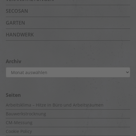
SECOSAN
GARTEN
HANDWERK
Archiv
Archiv
Seiten
Arbeitsklima – Hitze in Büro und Arbeitsräumen
Bauwerkstrocknung
CM-Messung
Cookie Policy