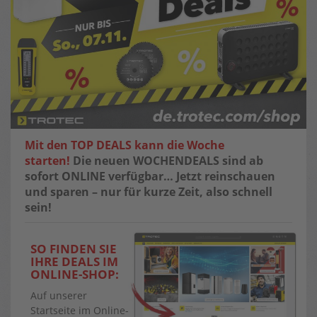
Mit den TOP DEALS kann die Woche
starten!
Die neuen WOCHENDEALS sind ab
sofort ONLINE verfügbar…
Jetzt reinschauen
und sparen – nur für kurze Zeit, also schnell
sein!
SO FINDEN SIE
IHRE DEALS IM
ONLINE-SHOP:
Auf unserer
Startseite im Online-