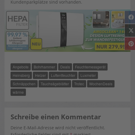
Kundenparkplätze sind vorhanden.
(
I
I
)
Angebote
Bohrhammer
Deals
Feuchtemessgerät
Heinsberg
Heizer
Luftentfeuchter
Luxmeter
Schnäppchen
Tauchsägeblätter
Trotec
WochenDeals
wärme
Schreibe einen Kommentar
Deine E-Mail-Adresse wird nicht veröffentlicht.
Erforderliche Felder sind mit
*
markiert