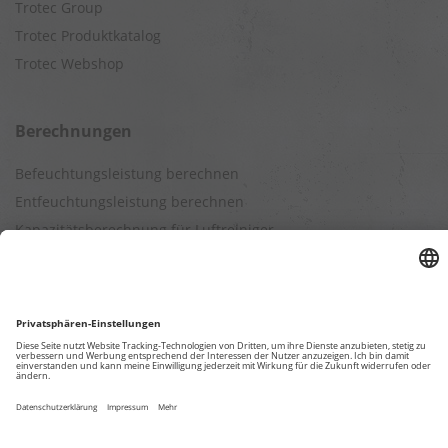
Trotec Group
Trotec Produktkatalog
Trotec Webshop
Berechnungen
Befeuchtungsleistung berechnen
Entfeuchtungsleistung berechnen
Kapazitätsberechnung für Luftreiniger
Klimatisierungsleistung berechnen
Ventilationsleistung berechnen
Wärmebedarfsberechnung