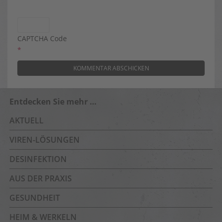
CAPTCHA Code
*
Entdecken Sie mehr …
AKTUELL
VIREN-LÖSUNGEN
DESINFEKTION
AUS DER PRAXIS
GESUNDHEIT
HEIM & WERKELN