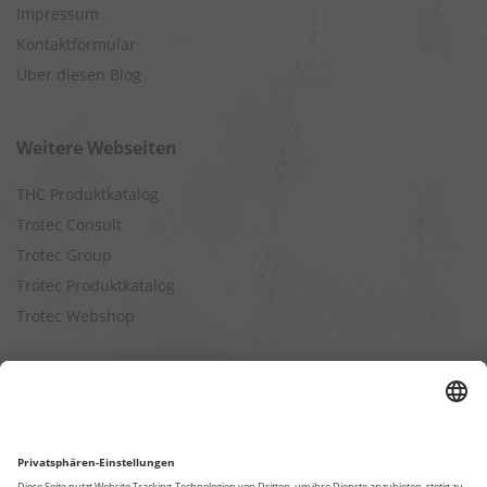
Impressum
Kontaktformular
Über diesen Blog
Weitere Webseiten
THC Produktkatalog
Trotec Consult
Trotec Group
Trotec Produktkatalog
Trotec Webshop
Berechnungen
Befeuchtungsleistung berechnen
Entfeuchtungsleistung berechnen