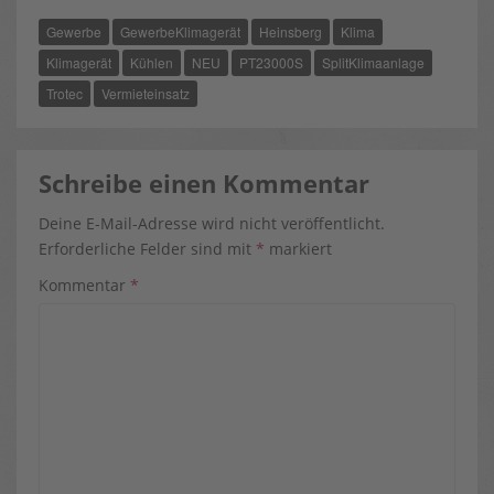
B
I
E
O
T
R
Gewerbe
GewerbeKlimagerät
Heinsberg
Klima
O
T
E
K
E
S
R
T
Klimagerät
Kühlen
NEU
PT23000S
SplitKlimaanlage
)
Trotec
Vermieteinsatz
Schreibe einen Kommentar
Deine E-Mail-Adresse wird nicht veröffentlicht.
Erforderliche Felder sind mit
*
markiert
Kommentar
*