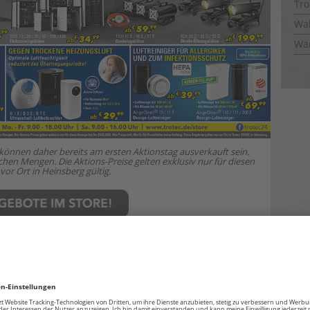
Tro
Wal
Wä
 können daher bereits am ersten Aktionstag ausverkauft sein.
en Mengen. Die Aktions-­Preise gelten exklusiv nur für diesen
vor Ort in Heinsberg gültig.
:
HIER KLICKEN!
ER KLICKEN!