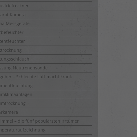
ustrietrockner
rarot Kamera
ma Messgeräte
tbefeuchter
tentfeuchter
ttrocknung
tungsschlauch
ssung Neutronensonde
geber – Schlechte Luft macht krank
umentfeuchtung
umklimaanlagen
umtrocknung
hrkamera
immel – die fünf populärsten Irrtümer
mperaturaufzeichnung