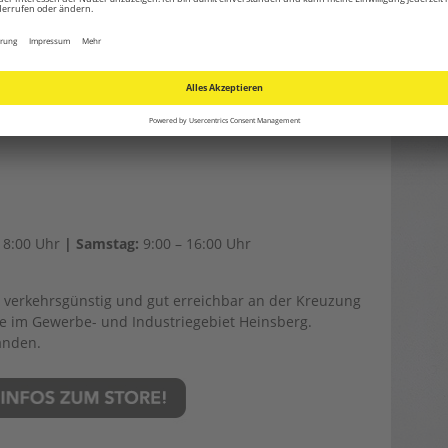
ROTEC-PRODUKTSORTIMENT!
mer. Ob Powertools, Luftentfeuchter, Luftbefeuchter,
Terrassen-Heizstrahler, Luftreiniger und vieles mehr –
ualität und den Eigenschaften sämtlicher Trotec-
ich beraten wir Sie ausführlich zu jedem Produkt und
18:00 Uhr
| Samstag:
9:00 – 16:00 Uhr
 verkehrsgünstig und gut erreichbar an der Kreuzung
aße im Gewerbe- und Industriegebiet Heinsberg.
anden.