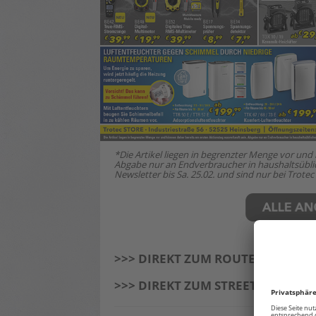
*Die Artikel liegen in begrenzter Menge vor und
Abgabe nur an Endverbraucher in haushaltsüblich
Newsletter bis Sa. 25.02. und sind nur bei Trotec 
>>> DIREKT ZUM ROUTENPLANER
>>> DIREKT ZUM STREET VIEW:
HI