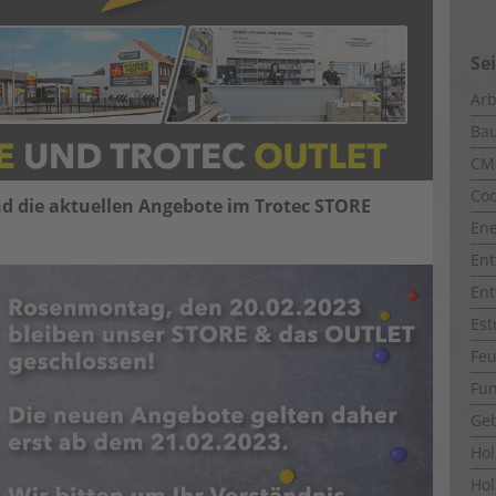
Se
Arb
Ba
CM
Coo
und die aktuellen Angebote im Trotec STORE
Ene
Ent
Ent
Est
Fe
Fun
Ge
Ho
Hol