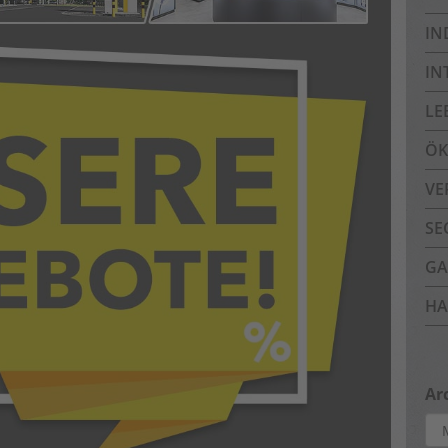
IN
IN
LE
ÖK
VE
SE
GA
HA
Ar
Arc