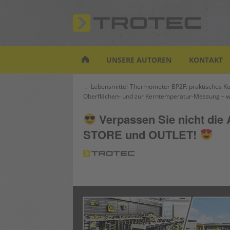
S
k
i
p
t
UNSERE AUTOREN
KONTAKT
o
m
Beitrags-
← Lebensmittel-Thermometer BP2F: praktisches Ko
a
Oberflächen- und zur Kerntemperatur-Messung – w
Navigation
i
n
Verpassen Sie nicht d
c
STORE und OUTLET!
o
n
t
e
n
t