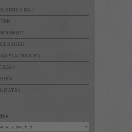
DUSTRIE & BAU
TERN
BENSWERT
OLOGISCH
RANSTALTUNGEN
COSAN
RTEN
NDWERK
chiv
hiv