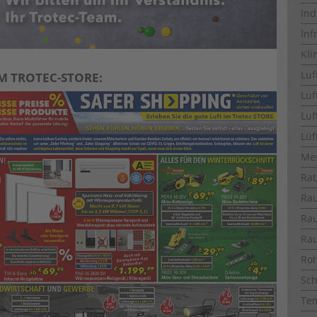
Ind
Inf
Kli
Luf
M TROTEC-STORE:
Luf
Luf
Lüf
Me
Rat
Ra
Ra
Ra
Ro
Sch
Te