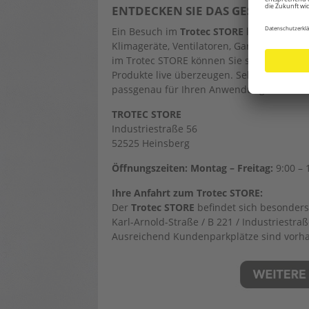
ENTDECKEN SIE DAS GESAMTE T
Ein Besuch im
Trotec STORE
lohnt sich im
Klimageräte, Ventilatoren, Gartenpumpen, 
im Trotec STORE können Sie sich von der Q
Produkte live überzeugen. Selbstverständl
passgenau für Ihren Anwendungsfall.
TROTEC STORE
Industriestraße 56
52525 Heinsberg
Öffnungszeiten: Montag – Freitag:
9:00 – 
Ihre Anfahrt zum Trotec STORE:
Der
Trotec STORE
befindet sich besonders
Karl-Arnold-Straße / B 221 / Industriestr
Ausreichend Kundenparkplätze sind vorh