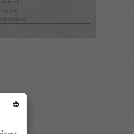
ckengeräte
lscanner
rmemessung