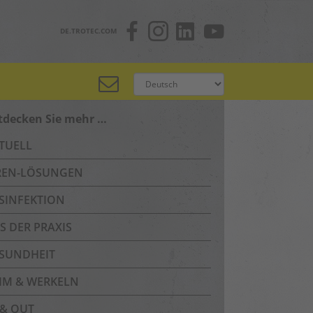
DE.TROTEC.COM
tdecken Sie mehr …
TUELL
REN-LÖSUNGEN
SINFEKTION
S DER PRAXIS
SUNDHEIT
IM & WERKELN
 & OUT