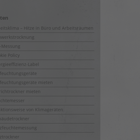
iten
eitsklima – Hitze in Büro und Arbeitsräumen
uwerkstrocknung
-Messung
kie Policy
rgieeffizienz-Label
feuchtungsgeräte
feuchtungsgeräte mieten
richtrockner mieten
uchtemesser
ktionsweise von Klimageräten
bäudetrockner
lzfeuchtemessung
ztrockner