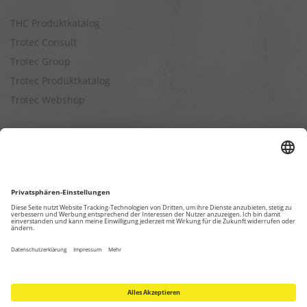
THC Produktkatalog
Trotec Consult
Trotec Group
Trotec Produktkatalog
Trotec Webshop
Berechnungen
Befeuchtungsleistung berechnen
Entfeuchtungsleistung berechnen
Kapazitätsberechnung für Luftreiniger
Klimatisierungsleistung berechnen
Ventilationsleistung berechnen
Wärmebedarfsberechnung