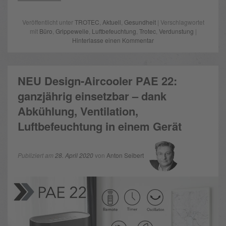
Veröffentlicht unter
TROTEC
,
Aktuell
,
Gesundheit
| Verschlagwortet
mit
Büro
,
Grippewelle
,
Luftbefeuchtung
,
Trotec
,
Verdunstung
|
Hinterlasse einen Kommentar
NEU Design-Aircooler PAE 22:
ganzjährig einsetzbar – dank
Abkühlung, Ventilation,
Luftbefeuchtung in einem Gerät
Publiziert am
28. April 2020
von
Anton Seibert