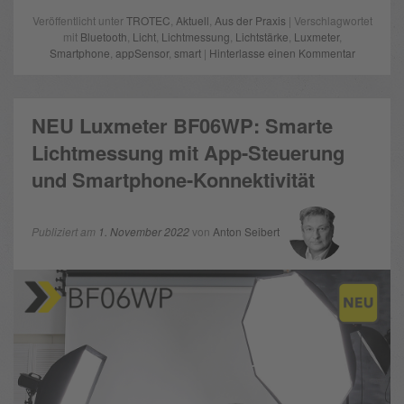
Veröffentlicht unter
TROTEC
,
Aktuell
,
Aus der Praxis
| Verschlagwortet
mit
Bluetooth
,
Licht
,
Lichtmessung
,
Lichtstärke
,
Luxmeter
,
Smartphone
,
appSensor
,
smart
|
Hinterlasse einen Kommentar
NEU Luxmeter BF06WP: Smarte
Lichtmessung mit App-Steuerung
und Smartphone-Konnektivität
Publiziert am
1. November 2022
von
Anton Seibert