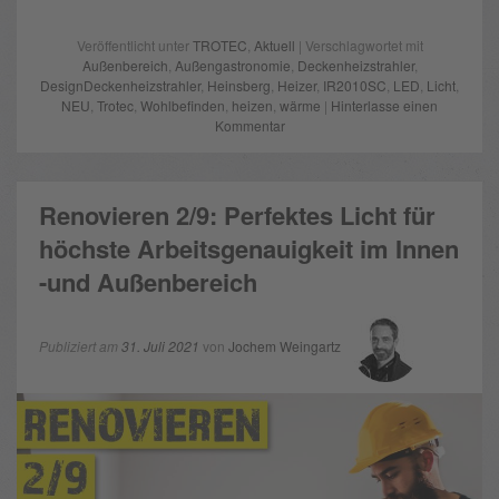
Veröffentlicht unter
TROTEC
,
Aktuell
| Verschlagwortet mit
Außenbereich
,
Außengastronomie
,
Deckenheizstrahler
,
DesignDeckenheizstrahler
,
Heinsberg
,
Heizer
,
IR2010SC
,
LED
,
Licht
,
NEU
,
Trotec
,
Wohlbefinden
,
heizen
,
wärme
|
Hinterlasse einen
Kommentar
Renovieren 2/9: Perfektes Licht für
höchste Arbeitsgenauigkeit im Innen
-und Außenbereich
Publiziert am
31. Juli 2021
von
Jochem Weingartz