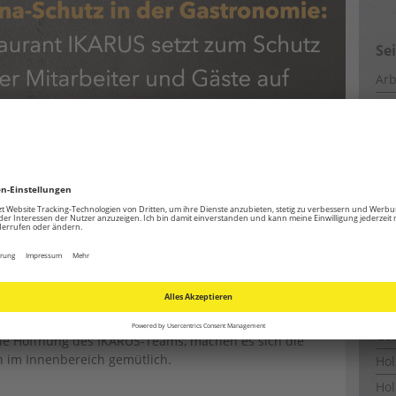
Se
Arb
Ba
CM
Coo
Ene
o aus bei gutem Wetter kleine Motorflugzeuge,
Ent
en Himmel steigen, befindet sich das à la carte
benen mediterranen Küche ein echter Geheimtipp,
Ent
täten sorgen für besondere Geschmackserlebnisse auf
Est
n den stilvoll eingerichteten Räumlichkeiten verwöhnt
Fe
ngleich viele Gäste in Zeiten von Corona die Tische im
nd der sommerlichen Außentemperaturen noch möglich
Fun
st. Und mit ihm werden auch die Tische auf der Terrasse
Ge
 die Hoffnung des IKARUS-Teams, machen es sich die
 im Innenbereich gemütlich.
Ho
Hol