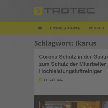
S
k
i
p
t
UNSERE AUTOREN
KONTAKT
o
m
Schlagwort:
Ikarus
a
i
n
Corona-Schutz in der Gast
c
zum Schutz der Mitarbeiter
o
n
Hochleistungsluftreiniger
t
e
n
t