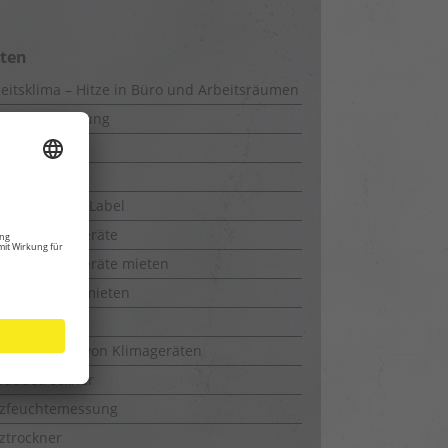
iten
eitsklima – Hitze in Büro und Arbeitsräumen
uwerkstrocknung
-Messung
kie Policy
rgieeffizienz-Label
feuchtungsgeräte
feuchtungsgeräte mieten
richtrockner mieten
uchtemesser
ktionsweise von Klimageräten
bäudetrockner
lzfeuchtemessung
ztrockner