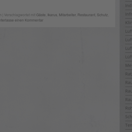
Ind
Inf
n
| Verschlagwortet mit
Gäste
,
Ikarus
,
Mitarbeiter
,
Restaurant
,
Schutz
,
nterlasse einen Kommentar
Kli
Luf
Luf
Luf
Lüf
Me
Rat
Ra
Ra
Ra
Ro
Sch
Te