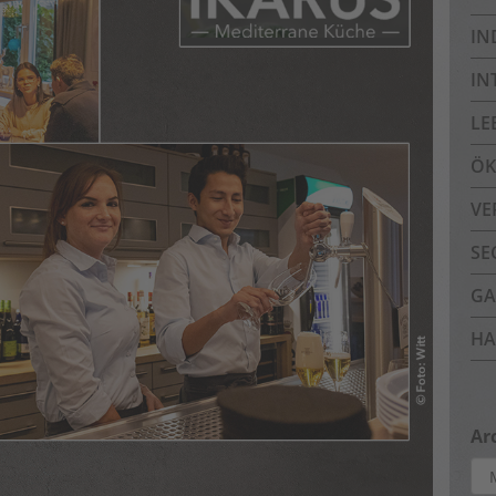
IN
IN
LE
ÖK
VE
SE
GA
HA
Ar
Arc