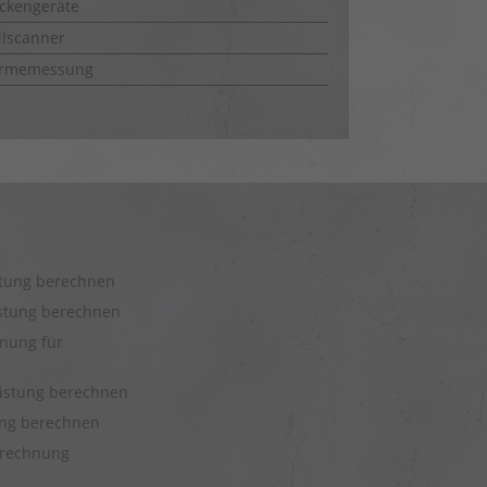
ckengeräte
lscanner
rmemessung
stung berechnen
istung berechnen
nung für
eistung berechnen
tung berechnen
rechnung