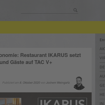
Suche
nach:
En
AK
ronomie: Restaurant IKARUS setzt
VI
 und Gäste auf TAC V+
DE
AU
Publiziert am
8. Oktober 2020
von
Jochem Weingartz
GE
HE
IN