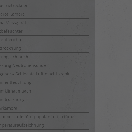
ustrietrockner
rarot Kamera
ma Messgeräte
tbefeuchter
tentfeuchter
ttrocknung
tungsschlauch
ssung Neutronensonde
geber – Schlechte Luft macht krank
umentfeuchtung
umklimaanlagen
umtrocknung
hrkamera
immel – die fünf populärsten Irrtümer
mperaturaufzeichnung