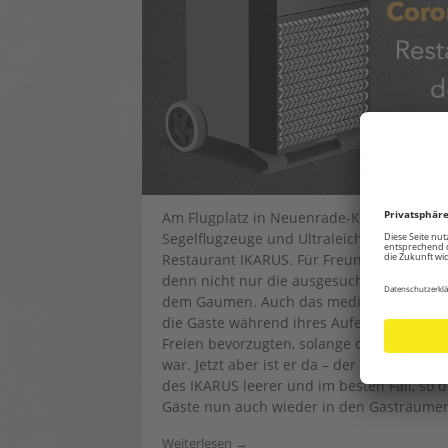
Am Flugplatz in Neuenrade-Küntrop, von w
Segelflugzeuge und Ultraleicht-Flugzeuge g
Restaurant IKARUS. Für Freunde der geho
denn nicht nur die ausgesuchten Speziali
dem Gaumen. Auch das mediterrane Flair i
die Gäste während ihres Aufenthaltes. Wen
Freien bevorzugten, solange dies aufgru
war. Jetzt aber ist er da – der kühle Herb
des IKARUS leerer und im besten Fall, so
Gäste nun auch wieder in den Gasträumen
Weiterlesen