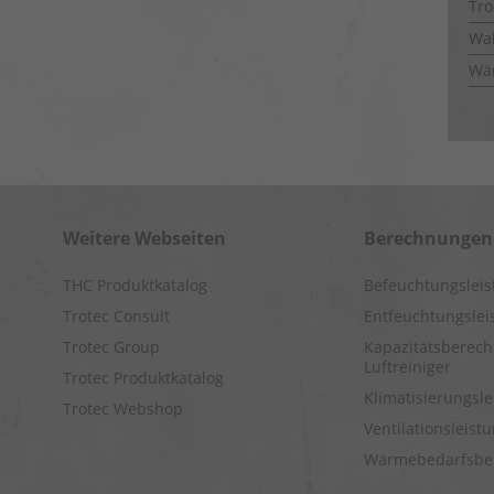
Tro
Wal
Wä
Weitere Webseiten
Berechnungen
THC Produktkatalog
Befeuchtungslei
Trotec Consult
Entfeuchtungsle
Trotec Group
Kapazitätsberech
Luftreiniger
Trotec Produktkatalog
Klimatisierungsl
Trotec Webshop
Ventilationsleis
Wärmebedarfsbe