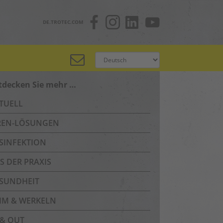
DE.TROTEC.COM
tdecken Sie mehr …
TUELL
REN-LÖSUNGEN
SINFEKTION
S DER PRAXIS
SUNDHEIT
IM & WERKELN
 & OUT