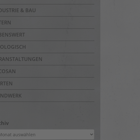
DUSTRIE & BAU
TERN
BENSWERT
OLOGISCH
RANSTALTUNGEN
COSAN
RTEN
NDWERK
chiv
hiv