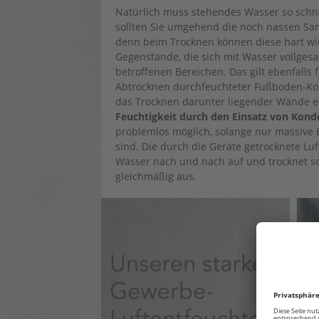
Natürlich muss stehendes Wasser so schn
sollten Sie umgehend die noch nassen Sa
denn beim Trocknen können diese hart wi
Gegenstände, die sich mit Wasser vollges
betroffenen Bereichen. Das gilt ebenfalls 
Abtrocknen durchfeuchteter Fußboden-Kons
das Trocknen darunter liegender Wände e
Feuchtigkeit durch den Einsatz von Kon
problemlos möglich, solange nur massive
sind. Die durch die Geräte getrocknete 
Wasser nach und nach auf und trocknet s
gleichmäßig aus.