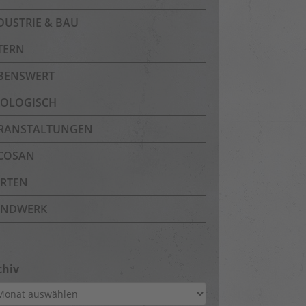
DUSTRIE & BAU
TERN
BENSWERT
OLOGISCH
RANSTALTUNGEN
COSAN
RTEN
NDWERK
chiv
hiv