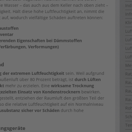
e Wasser – das auch aus dem Keller nach oben zieht –
Ind
keit. Hält diese hohe Luftfeuchtigkeit an, nimmt die
Inf
 auf, wodurch vielfältige Schäden auftreten können:
Kli
austoffen
Luf
nventar
Luf
lierenden Eigenschaften bei Dämmstoffen
Verfärbungen, Verformungen)
Luf
Lüf
nd
Me
 der extremen Luftfeuchtigkeit
sein. Weil aufgrund
Rat
Außenluft über 80 Prozent beträgt, ist
durch Lüften
Ra
kt
mehr zu erzielen. Eine
wirksame Trocknung
Ra
gezielten Einsatz von Kondenstrocknern
bewirken.
estellt, entziehen der Raumluft den größten Teil der
Ra
 die relative Luftfeuchtigkeit auf ein Normalniveau
Ro
usubstanz sicher vor Schäden
durch hohe
Sch
Te
ungsgeräte