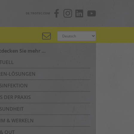
DE.TROTEC.COM
tdecken Sie mehr …
TUELL
REN-LÖSUNGEN
SINFEKTION
S DER PRAXIS
SUNDHEIT
IM & WERKELN
 & OUT