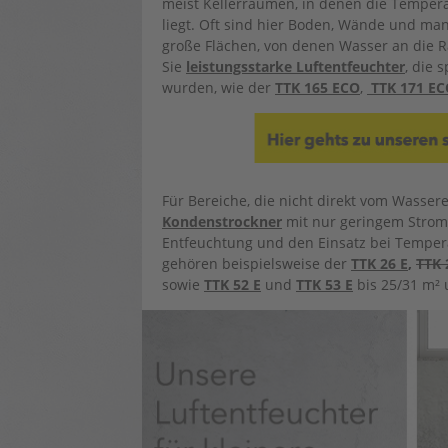
meist Kellerräumen, in denen die Temperat
liegt. Oft sind hier Boden, Wände und ma
große Flächen, von denen Wasser an die 
Sie
leistungsstarke Luftentfeuchter
, die 
wurden, wie der
TTK 165 ECO
,
TTK 171 EC
Für Bereiche, die nicht direkt vom Wasser
Kondenstrockner
mit nur geringem Stromv
Entfeuchtung und den Einsatz bei Tempera
gehören beispielsweise der
TTK 26 E
,
TTK 
sowie
TTK 52 E
und
TTK 53 E
bis 25/31 m²