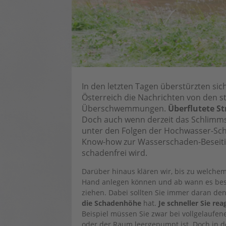
In den letzten Tagen überstürzten sic
Österreich die Nachrichten von den s
Überschwemmungen.
Überflutete S
Doch auch wenn derzeit das Schlimmst
unter den Folgen der Hochwasser-Sch
Know-how zur Wasserschaden-Beseitig
schadenfrei wird.
Darüber hinaus klären wir, bis zu welche
Hand anlegen können und ab wann es bess
ziehen. Dabei sollten Sie immer daran de
die Schadenhöhe
hat.
Je schneller Sie re
Beispiel müssen Sie zwar bei vollgelaufen
oder der Raum leergepumpt ist. Doch in 