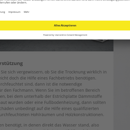
erstützung
Sie sich vergewissern, ob Sie die Trocknung wirklich in
icht doch die Hilfe eines Fachbetriebs benötigen.
hfeuchtet sind, dann ist die notwendige
ür den Fachmann. Wenn Sie im betroffenen Bereich
en, bei dem unterhalb der Estrichplatte Dämmstoffe
aut wurden oder eine Fußbodenheizung, dann sollten
häden unbedingt auf die Hilfe eines qualifizierten
i durchfeuchteten Hohlräumen und Holzkonstruktionen.
 benötigt, in denen direkt das Wasser stand, also