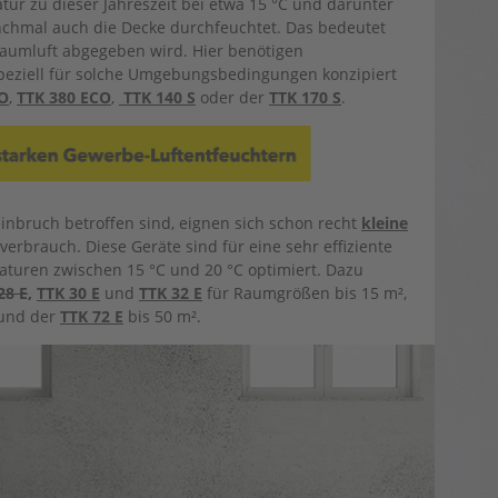
ur zu dieser Jahreszeit bei etwa 15 °C und darunter
nchmal auch die Decke durchfeuchtet. Das bedeutet
Raumluft abgegeben wird. Hier benötigen
speziell für solche Umgebungsbedingungen konzipiert
O
,
TTK 380 ECO
,
TTK 140 S
oder der
TTK 170 S
.
einbruch betroffen sind, eignen sich schon recht
kleine
erbrauch. Diese Geräte sind für eine sehr effiziente
turen zwischen 15 °C und 20 °C optimiert. Dazu
28 E
,
TTK 30 E
und
TTK 32 E
für Raumgrößen bis 15 m²,
 und der
TTK 72 E
bis 50 m².