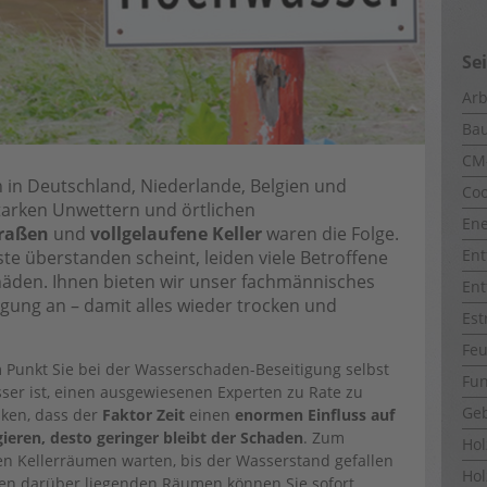
Se
Arb
Ba
CM
h in Deutschland, Niederlande, Belgien und
Coo
tarken Unwettern und örtlichen
Ene
traßen
und
vollgelaufene Keller
waren die Folge.
Ent
e überstanden scheint, leiden viele Betroffene
äden. Ihnen bieten wir unser fachmännisches
Ent
ung an – damit alles wieder trocken und
Est
Fe
m Punkt Sie bei der Wasserschaden-Beseitigung selbst
Fun
er ist, einen ausgewiesenen Experten zu Rate zu
Ge
nken, dass der
Faktor Zeit
einen
enormen Einfluss auf
agieren, desto geringer bleibt der Schaden
. Zum
Ho
en Kellerräumen warten, bis der Wasserstand gefallen
Hol
den darüber liegenden Räumen können Sie sofort