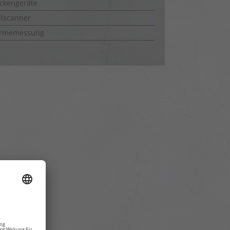
ckengeräte
lscanner
rmemessung