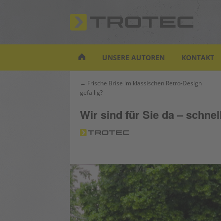
S
k
i
p
t
UNSERE AUTOREN
KONTAKT
o
m
Beitrags-
← Frische Brise im klassischen Retro-Design
a
gefällig?
Navigation
i
n
Wir sind für Sie da – schne
c
o
n
t
e
n
t