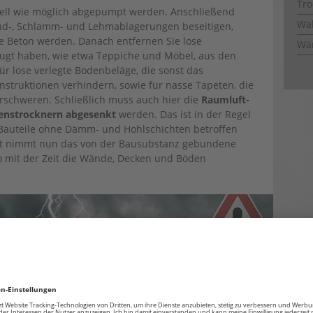
Tro
ell wie möglich abgepumpt werden. Anschließend
Wal
nd-, Schlamm- und Lehmablagerungen beseitigen,
e Beton werden. Danach entfernen Sie lose
Wä
augt haben, wie etwa Teppiche und Möbel, aus den
für lose verlegte Bodenbeläge, die sonst das
truktionen verhindern, sowie für nasse Tapeten, die
rschweren. Schließlich muss auch hier die
Raumluft-
denstrocknern abgesenkt
werden. Das ist in der Regel
 Bauteile ohne Dämm- und Hohlschichten betroffen
Luft nimmt nun das von der Bausubstanz gebundene
o mit der Zeit die Wände, Decken und Böden