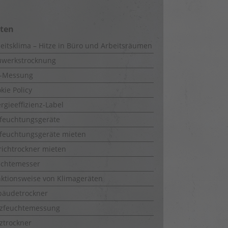
iten
eitsklima – Hitze in Büro und Arbeitsräumen
uwerkstrocknung
-Messung
kie Policy
rgieeffizienz-Label
feuchtungsgeräte
feuchtungsgeräte mieten
richtrockner mieten
uchtemesser
ktionsweise von Klimageräten
bäudetrockner
lzfeuchtemessung
ztrockner