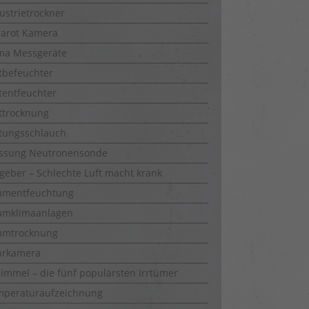
ustrietrockner
rarot Kamera
ma Messgeräte
tbefeuchter
tentfeuchter
ttrocknung
tungsschlauch
ssung Neutronensonde
geber – Schlechte Luft macht krank
umentfeuchtung
umklimaanlagen
umtrocknung
hrkamera
immel – die fünf populärsten Irrtümer
mperaturaufzeichnung