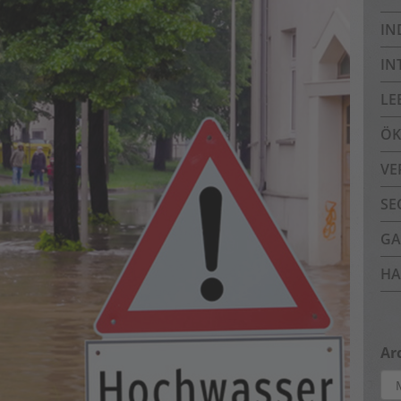
IN
IN
LE
ÖK
VE
SE
GA
HA
Ar
Arc