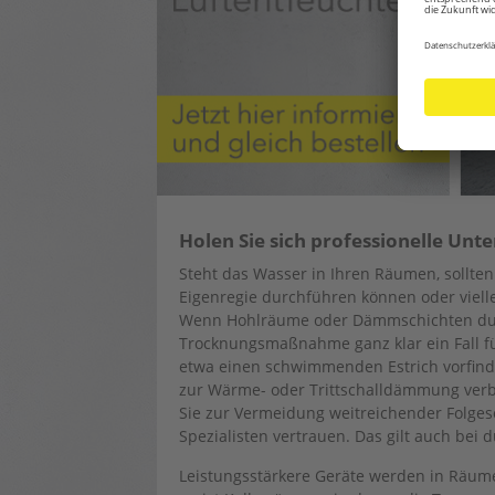
Holen Sie sich professionelle Unt
Steht das Wasser in Ihren Räumen, sollten 
Eigenregie durchführen können oder vielle
Wenn Hohlräume oder Dämmschichten durc
Trocknungsmaßnahme ganz klar ein Fall f
etwa einen schwimmenden Estrich vorfind
zur Wärme- oder Trittschalldämmung verb
Sie zur Vermeidung weitreichender Folgesc
Spezialisten vertrauen. Das gilt auch be
Leistungsstärkere Geräte werden in Räumen