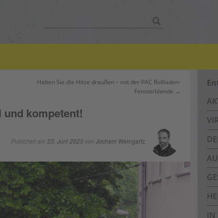
Suche
nach:
En
Halten Sie die Hitze draußen – mit der PAC Rollladen-
Fensterblende →
AK
ll und kompetent!
VI
DE
Publiziert am
23. Juni 2023
von
Jochem Weingartz
AU
GE
HE
IN