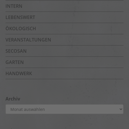
INTERN
LEBENSWERT
ÖKOLOGISCH
VERANSTALTUNGEN
SECOSAN
GARTEN
HANDWERK
Archiv
Archiv