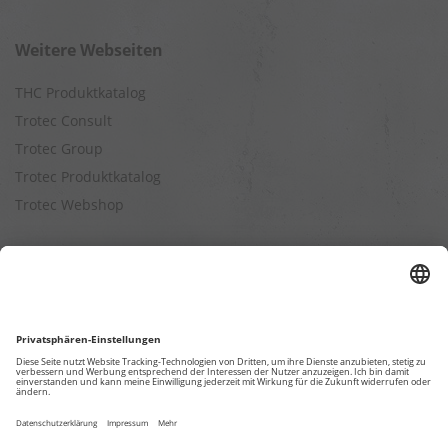
Weitere Webseiten
THC Produktkatalog
Trotec Consult
Trotec Group
Trotec Produktkatalog
Trotec Webshop
Berechnungen
Befeuchtungsleistung berechnen
Entfeuchtungsleistung berechnen
Kapazitätsberechnung für Luftreiniger
Klimatisierungsleistung berechnen
Ventilationsleistung berechnen