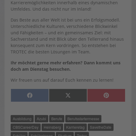
Karrieremöglichkeiten innerhalb eines dynamischen
Umfeldes. Und das nicht nur im Inland!
Das Beste aus aller Welt ist bei uns ein Erfolgsmodell.
Unterschiedliche Kulturen, verschiedene Blickwinkel
und Fähigkeiten – und ein gemeinsames Ziel: mit
Sachverstand und mit Blick über den Tellerrand hinaus
konsequent zum Kern vordringen. So entstehen bei
TROTEC die besten Lösungen im Team.
Ihr möchtet gerne mehr erfahren? Dann kommt uns
doch am Dienstag besuchen.
Wir freuen uns auf darauf Euch kennen zu lernen!
SHARE
SHARE
SHARE
F
X
P
ON
ON
ON
A
(
I
C
T
N
E
W
T
B
I
E
O
T
R
Ausbildung
Azubi
Berufe
Berufsstartermesse
O
T
E
K
E
S
R
T
CBSCareerDay
Heinsberg
Karrieretag
SavetheDate
)
Schüler
Schülerinnen
Studium
Trotec