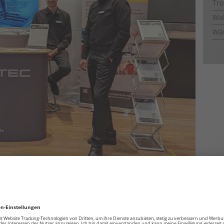
Tro
Wal
Wä
ene Profis, Bewerbungsfotoshootings mit
 Spezialisten im Bereich Job & Karriere sowie
men Bewerbung, Job & Karriere. Und auch wir