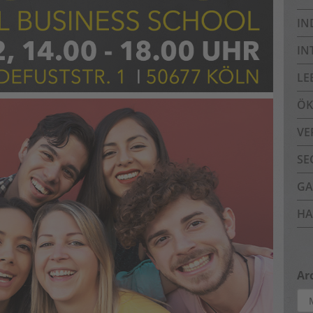
IN
IN
LE
ÖK
VE
SE
GA
HA
Ar
Arc