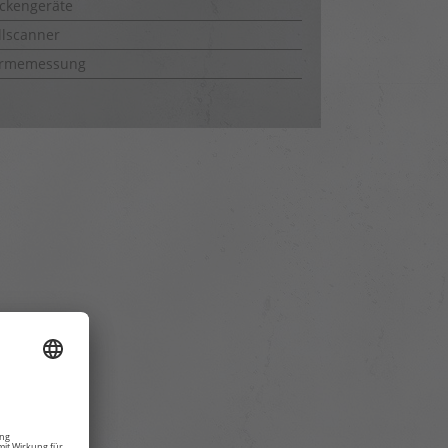
ckengeräte
lscanner
rmemessung