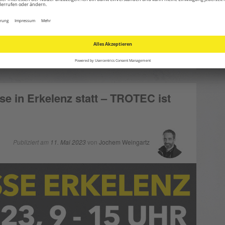
gerne alle Fragen.
ngen
| Verschlagwortet mit
Aachen
,
Ausbildung
,
Azubi
,
Bewerbung
,
,
Schülerinnen
,
Studium
,
Trotec
|
Hinterlasse einen Kommentar
e in Erkelenz statt – TROTEC ist
Publiziert am
11. Mai 2023
von
Jochem Weingartz