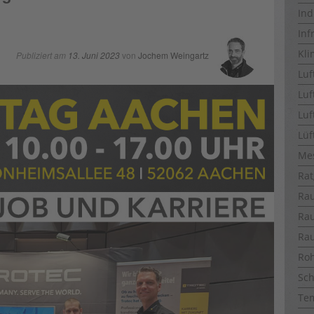
Ind
Inf
Kli
Publiziert am
13. Juni 2023
von
Jochem Weingartz
Luf
Luf
Luf
Lüf
Me
Rat
Ra
Ra
Ra
Ro
Sch
Te