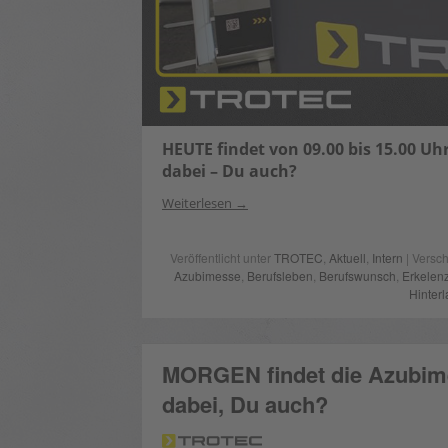
HEUTE findet von 09.00 bis 15.00 Uhr
dabei – Du auch?
Weiterlesen
Veröffentlicht unter
TROTEC
,
Aktuell
,
Intern
| Versch
Azubimesse
,
Berufsleben
,
Berufswunsch
,
Erkelen
Hinter
MORGEN findet die Azubime
dabei, Du auch?