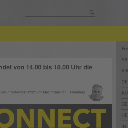
Suche
nach:
En
AK
det von 14.00 bis 18.00 Uhr die
VI
DE
rt am
7. November 2023
von
Maximilian von Falkenberg
AU
GE
HE
IN