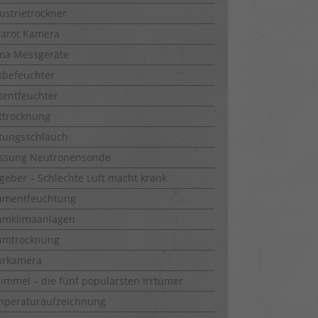
ustrietrockner
rarot Kamera
ma Messgeräte
tbefeuchter
tentfeuchter
ttrocknung
tungsschlauch
ssung Neutronensonde
geber – Schlechte Luft macht krank
umentfeuchtung
umklimaanlagen
umtrocknung
hrkamera
immel – die fünf populärsten Irrtümer
mperaturaufzeichnung