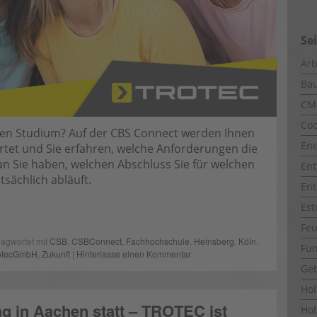
Se
Arb
Ba
CM
Coo
ten Studium? Auf der CBS Connect werden Ihnen
Ene
tet und Sie erfahren, welche Anforderungen die
 Sie haben, welchen Abschluss Sie für welchen
Ent
sächlich abläuft.
Ent
Est
Fe
lagwortet mit
CSB
,
CSBConnect
,
Fachhochschule
,
Heinsberg
,
Köln
,
Fun
otecGmbH
,
Zukunft
|
Hinterlasse einen Kommentar
Ge
Ho
ag in Aachen statt – TROTEC ist
Hol