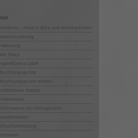
iten
eitsklima – Hitze in Büro und Arbeitsräumen
uwerkstrocknung
-Messung
kie Policy
rgieeffizienz-Label
feuchtungsgeräte
feuchtungsgeräte mieten
richtrockner mieten
uchtemesser
ktionsweise von Klimageräten
bäudetrockner
lzfeuchtemessung
ztrockner