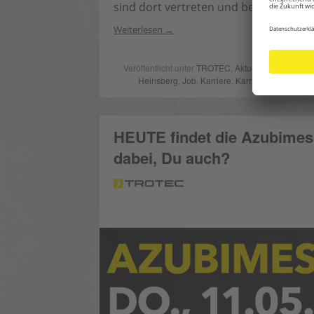
sind dort vertreten und beantworten 
Weiterlesen
Veröffentlicht unter
TROTEC
,
Aktuell
,
Veranstaltu
Heinsberg
,
Job
,
Karriere
,
Karrieretag
,
Schüler
HEUTE findet die Azubimess
dabei, Du auch?