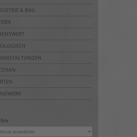
DUSTRIE & BAU
TERN
BENSWERT
OLOGISCH
RANSTALTUNGEN
COSAN
RTEN
NDWERK
chiv
hiv