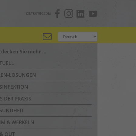
DE.TROTEC.COM
tdecken Sie mehr …
TUELL
REN-LÖSUNGEN
SINFEKTION
S DER PRAXIS
SUNDHEIT
IM & WERKELN
 & OUT