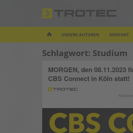
S
k
i
p
t
UNSERE AUTOREN
KONTAKT
o
m
Schlagwort:
Studium
a
i
n
MORGEN, den 08.11.2023 fin
c
CBS Connect in Köln statt!
o
n
t
Publizie
e
n
t