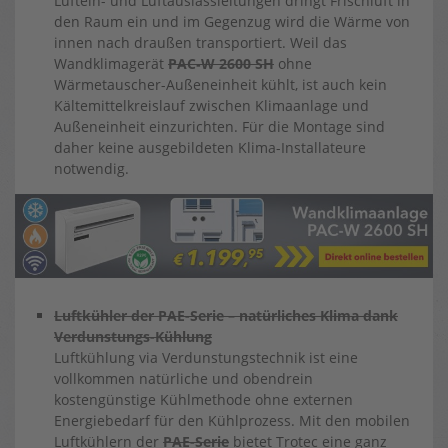
Luftein- und Luftauslassleitungen dringt Frischluft in
den Raum ein und im Gegenzug wird die Wärme von
innen nach draußen transportiert. Weil das
Wandklimagerät
PAC‑W 2600 SH
ohne
Wärmetauscher-Außeneinheit kühlt, ist auch kein
Kältemittelkreislauf zwischen Klimaanlage und
Außeneinheit einzurichten. Für die Montage sind
daher keine ausgebildeten Klima-Installateure
notwendig.
Luftkühler der PAE-Serie – natürliches Klima dank
Verdunstungs-Kühlung
Luftkühlung via Verdunstungstechnik ist eine
vollkommen natürliche und obendrein
kostengünstige Kühlmethode ohne externen
Energiebedarf für den Kühlprozess. Mit den mobilen
Luftkühlern der
PAE-Serie
bietet Trotec eine ganz