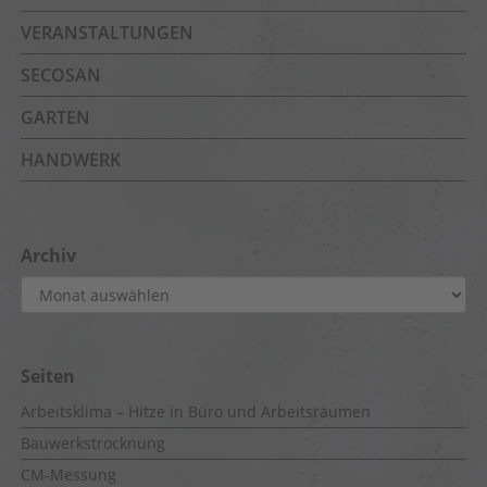
VERANSTALTUNGEN
SECOSAN
GARTEN
HANDWERK
Archiv
Archiv
Seiten
Arbeitsklima – Hitze in Büro und Arbeitsräumen
Bauwerkstrocknung
CM-Messung