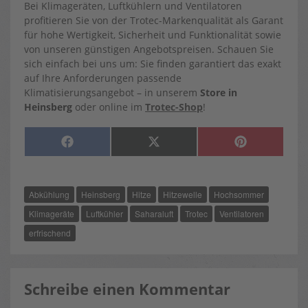
Bei Klimageräten, Luftkühlern und Ventilatoren
profitieren Sie von der Trotec-Markenqualität als Garant
für hohe Wertigkeit, Sicherheit und Funktionalität sowie
von unseren günstigen Angebotspreisen. Schauen Sie
sich einfach bei uns um: Sie finden garantiert das exakt
auf Ihre Anforderungen passende
Klimatisierungsangebot – in unserem
Store in
Heinsberg
oder online im
Trotec-Shop
!
SHARE
SHARE
SHARE
F
X
P
ON
ON
ON
A
(
I
C
T
N
E
W
T
B
I
E
O
T
R
Abkühlung
Heinsberg
Hitze
Hitzewelle
Hochsommer
O
T
E
K
E
S
R
T
Klimageräte
Luftkühler
Saharaluft
Trotec
Ventilatoren
)
erfrischend
Schreibe einen Kommentar