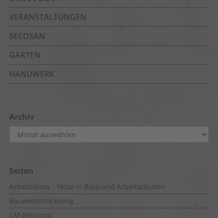
VERANSTALTUNGEN
SECOSAN
GARTEN
HANDWERK
Archiv
Archiv
Seiten
Arbeitsklima – Hitze in Büro und Arbeitsräumen
Bauwerkstrocknung
CM-Messung