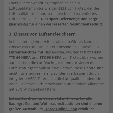
Energieverschwendung empfiehlt sich ein
Luftqualitätsmonitor wie der
BZ26
von Trotec, der die
Luftqualität misst und somit ein bedarfsorientiertes
Lüften ermöglicht.
Dies spart Heizenergie und sorgt
gleichzeitig für einen verbesserten Gesundheitsschutz.
3. Einsatz von Luftentfeuchtern
In feuchteren Jahreszeiten, wie dem Winter, kann der
Einsatz von Luftentfeuchtern besonders sinnvoll sein.
Luftentfeuchter mit HEPA-Filter
, wie der
TTK 27 HEPA
,
TTK 64 HEPA
und
TTK 99 HEPA
von Trotec, überwachen
automatisch die Luftfeuchtigkeit und aktivieren die
Entfeuchtungstechnik nur bei Bedarf. Diese Geräte sind
nicht nur energieeffizient, sondern verbessern durch
integrierte HEPA-Filter auch die Luftqualität, indem sie
Viren, Bakterien, Schimmelsporen und andere Allergene
mit 95% Wirksamkeit filtern.
Luftentfeuchter für den mobilen Einsatz für alle
Raumgrößen und Wohnraumsituationen
sind in einer
großen Auswahl im
Trotec Online Shop
erhältlich.