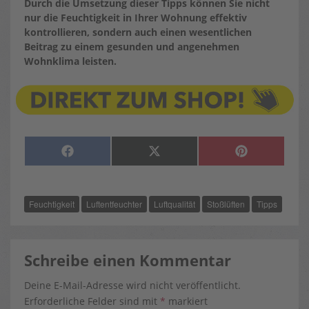
Durch die Umsetzung dieser Tipps können Sie nicht
nur die Feuchtigkeit in Ihrer Wohnung effektiv
kontrollieren, sondern auch einen wesentlichen
Beitrag zu einem gesunden und angenehmen
Wohnklima leisten.
SHARE
SHARE
SHARE
F
X
P
ON
ON
ON
A
(
I
C
T
N
E
W
T
B
I
E
O
T
R
Feuchtigkeit
Luftentfeuchter
Luftqualität
Stoßlüften
Tipps
O
T
E
K
E
S
R
T
)
Schreibe einen Kommentar
Deine E-Mail-Adresse wird nicht veröffentlicht.
Erforderliche Felder sind mit
*
markiert