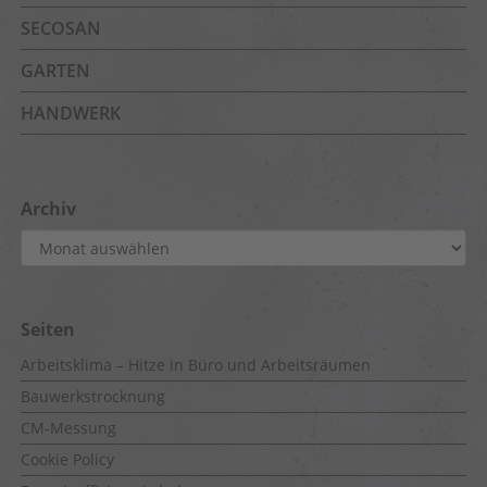
SECOSAN
GARTEN
HANDWERK
Archiv
Archiv
Seiten
Arbeitsklima – Hitze in Büro und Arbeitsräumen
Bauwerkstrocknung
CM-Messung
Cookie Policy