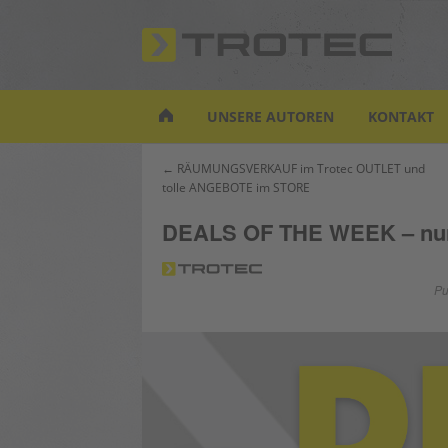
S
k
i
p
t
UNSERE AUTOREN
KONTAKT
o
m
Beitrags-
← RÄUMUNGSVERKAUF im Trotec OUTLET und
a
tolle ANGEBOTE im STORE
Navigation
i
n
DEALS OF THE WEEK – nur 
c
o
n
Pu
t
e
n
t