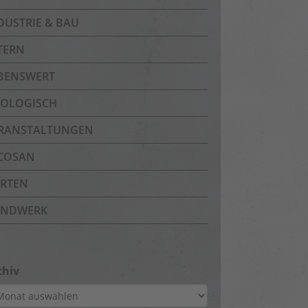
DUSTRIE & BAU
TERN
BENSWERT
OLOGISCH
RANSTALTUNGEN
COSAN
RTEN
NDWERK
chiv
hiv