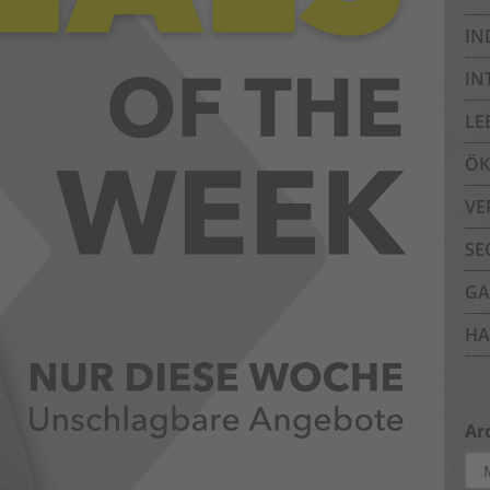
IN
IN
LE
ÖK
VE
SE
GA
HA
Ar
Arc