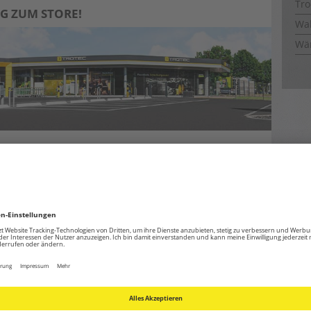
Tro
G ZUM STORE!
Wal
Wä
:
HIER KLICKEN!
UNDGANG!