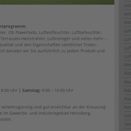
Ind
Inf
Kli
uktprogramm:
Luf
er. Ob Powertools, Luftentfeuchter, Luftbefeuchter,
Terrassen-Heizstrahler, Luftreiniger und vieles mehr –
Luf
ualität und den Eigenschaften sämtlicher Trotec-
Luf
ich beraten wir Sie ausführlich zu jedem Produkt und
Lüf
Me
Rat
Ra
18:00 Uhr
| Samstag:
9:00 – 16:00 Uhr
Ra
Ra
 verkehrsgünstig und gut erreichbar an der Kreuzung
Ro
aße im Gewerbe- und Industriegebiet Heinsberg.
Sch
anden.
Te