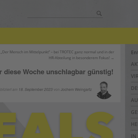
Suche
nach:
En
„Der Mensch im Mittelpunkt“ – bei TROTEC ganz normal und in der
HR-Abteilung in besonderem Fokus! →
AK
diese Woche unschlagbar günstig!
VI
DE
bliziert am
18. September 2023
von
Jochem Weingartz
AU
GE
HE
IN