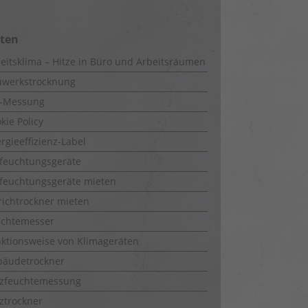
iten
eitsklima – Hitze in Büro und Arbeitsräumen
uwerkstrocknung
-Messung
kie Policy
rgieeffizienz-Label
feuchtungsgeräte
feuchtungsgeräte mieten
richtrockner mieten
uchtemesser
ktionsweise von Klimageräten
bäudetrockner
lzfeuchtemessung
ztrockner