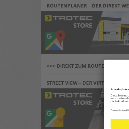
ROUTENPLANER – DER DIREKT WE
>>> DIREKT ZUM ROUTENPLANER
STREET VIEW – DER VIRTUELLE R