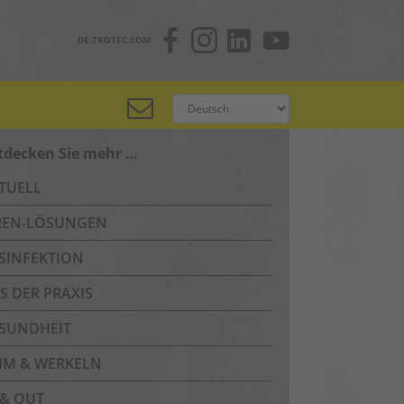
DE.TROTEC.COM
tdecken Sie mehr …
TUELL
REN-LÖSUNGEN
SINFEKTION
S DER PRAXIS
SUNDHEIT
IM & WERKELN
 & OUT