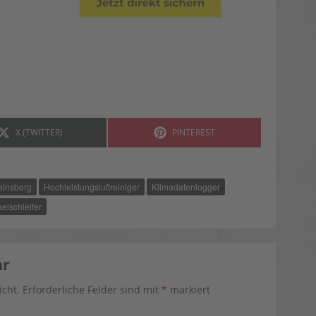
SHARE
SHARE
X (TWITTER)
PINTEREST
ON
ON
einsberg
Hochleistungsluftreiniger
Klimadatenlogger
elschleifer
ar
icht.
Erforderliche Felder sind mit
*
markiert