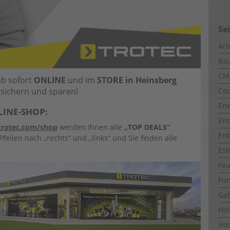
Se
Arb
Ba
CM
ab sofort
ONLINE
und im
STORE in Heinsberg
l sichern und sparen!
Coo
Ene
LINE-SHOP:
Ent
trotec.com/shop
werden Ihnen alle
„TOP DEALS“
Ent
feilen nach „rechts“ und „links“ und Sie finden alle
Est
Fe
Fun
Ge
Ho
Hol