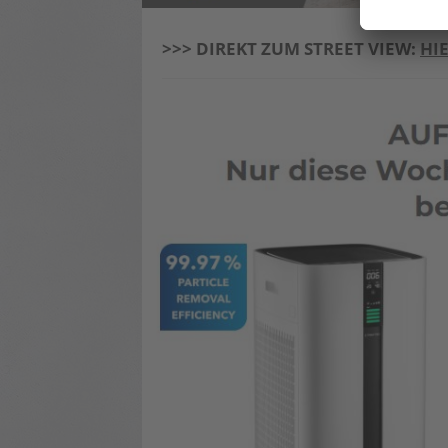
>>> DIREKT ZUM STREET VIEW:
HI