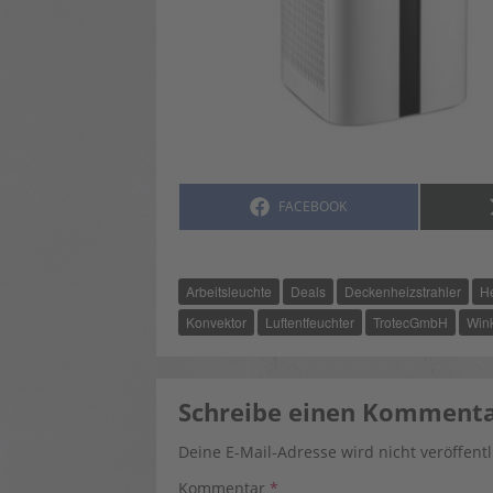
SHARE
FACEBOOK
ON
Arbeitsleuchte
Deals
Deckenheizstrahler
H
Konvektor
Luftentfeuchter
TrotecGmbH
Wink
Schreibe einen Komment
Deine E-Mail-Adresse wird nicht veröffentl
Kommentar
*