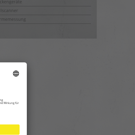
ckengeräte
lscanner
rmemessung