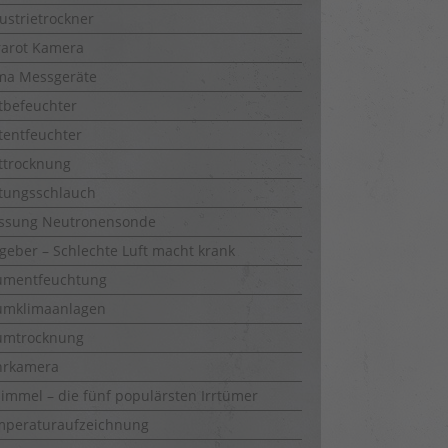
ustrietrockner
rarot Kamera
ma Messgeräte
tbefeuchter
tentfeuchter
ttrocknung
tungsschlauch
ssung Neutronensonde
geber – Schlechte Luft macht krank
umentfeuchtung
umklimaanlagen
umtrocknung
hrkamera
immel – die fünf populärsten Irrtümer
mperaturaufzeichnung