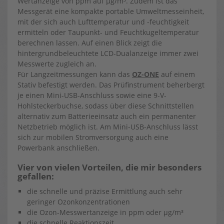
Wertanzeige von ppm auf µg/m³. Zudem ist das
Messgerät eine kompakte portable Umweltmesseinheit,
mit der sich auch Lufttemperatur und -feuchtigkeit
ermitteln oder Taupunkt- und Feuchtkugeltemperatur
berechnen lassen. Auf einen Blick zeigt die
hintergrundbeleuchtete LCD-Dualanzeige immer zwei
Messwerte zugleich an.
Für Langzeitmessungen kann das
OZ-ONE
auf einem
Stativ befestigt werden. Das Prüfinstrument beherbergt
je einen Mini-USB-Anschluss sowie eine 9-V-
Hohlsteckerbuchse, sodass über diese Schnittstellen
alternativ zum Batterieeinsatz auch ein permanenter
Netzbetrieb möglich ist. Am Mini-USB-Anschluss lässt
sich zur mobilen Stromversorgung auch eine
Powerbank anschließen.
Vier von vielen Vorteilen, die mir besonders
gefallen:
die schnelle und präzise Ermittlung auch sehr
geringer Ozonkonzentrationen
die Ozon-Messwertanzeige in ppm oder µg/m³
die schnelle Reaktionszeit