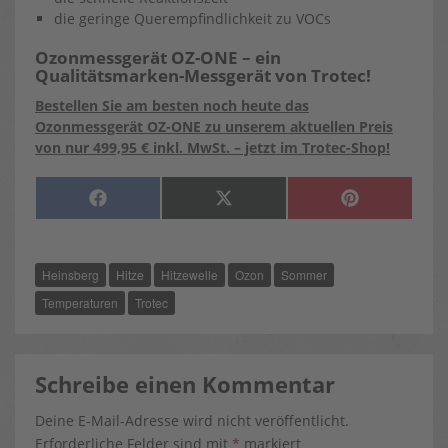
die geringe Querempfindlichkeit zu VOCs
Ozonmessgerät OZ-ONE – ein
Qualitätsmarken-Messgerät von Trotec!
Bestellen Sie am besten noch heute das
Ozonmessgerät OZ-ONE zu unserem aktuellen Preis
von nur 499,95 € inkl. MwSt. – jetzt im Trotec-Shop!
SHARE
SHARE
SHARE
F
X
P
ON
ON
ON
A
(
I
C
T
N
E
W
T
B
I
E
O
T
R
Heinsberg
Hitze
Hitzewelle
Ozon
Sommer
O
T
E
K
E
S
R
T
Temperaturen
Trotec
)
Schreibe einen Kommentar
Deine E-Mail-Adresse wird nicht veröffentlicht.
Erforderliche Felder sind mit
*
markiert