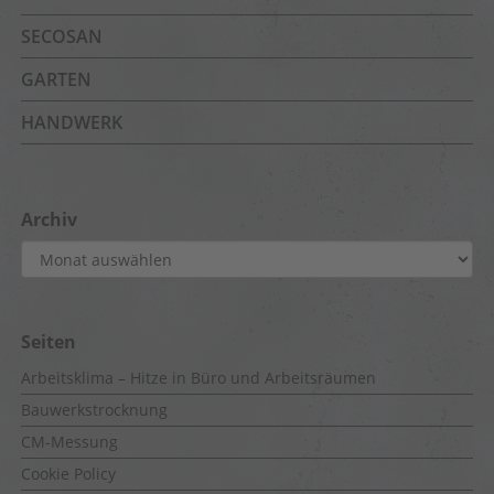
SECOSAN
GARTEN
HANDWERK
Archiv
Archiv
Seiten
Arbeitsklima – Hitze in Büro und Arbeitsräumen
Bauwerkstrocknung
CM-Messung
Cookie Policy