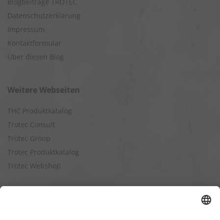
Blogbeiträge TROTEC
Datenschutzerklärung
Impressum
Kontaktformular
Über diesen Blog
Weitere Webseiten
THC Produktkatalog
Trotec Consult
Trotec Group
Trotec Produktkatalog
Trotec Webshop
Berechnungen
Befeuchtungsleistung berechnen