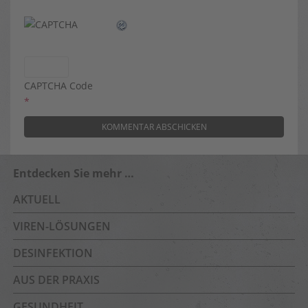
CAPTCHA Code
*
Entdecken Sie mehr …
AKTUELL
VIREN-LÖSUNGEN
DESINFEKTION
AUS DER PRAXIS
GESUNDHEIT