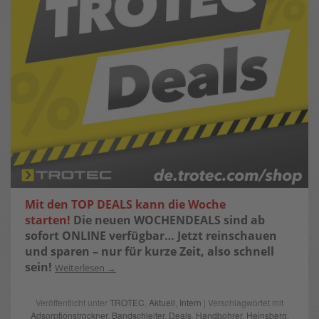
Mit den TOP DEALS kann die Woche
starten!
Die neuen WOCHENDEALS sind ab
sofort ONLINE verfügbar…
Jetzt reinschauen
und sparen – nur für kurze Zeit, also schnell
sein!
Weiterlesen
Veröffentlicht unter
TROTEC
,
Aktuell
,
Intern
| Verschlagwortet mit
Adsorptionstrockner
,
Bandschleifer
,
Deals
,
Handbohrer
,
Heinsberg
,