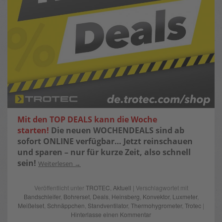
Mit den TOP DEALS kann die Woche
starten!
Die neuen WOCHENDEALS sind ab
sofort ONLINE verfügbar…
Jetzt reinschauen
und sparen – nur für kurze Zeit, also schnell
sein!
Weiterlesen
Veröffentlicht unter
TROTEC
,
Aktuell
| Verschlagwortet mit
Bandschleifer
,
Bohrerset
,
Deals
,
Heinsberg
,
Konvektor
,
Luxmeter
,
Meißelset
,
Schnäppchen
,
Standventilator
,
Thermohygrometer
,
Trotec
|
Hinterlasse einen Kommentar