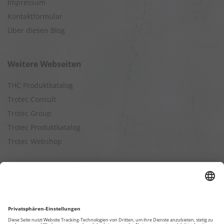
Impressum
Kontaktformular
Über diesen Blog
Weitere Webseiten
THC Produktkatalog
Trotec Consult
Trotec Group
Trotec Produktkatalog
Trotec Webshop
Berechnungen
Befeuchtungsleistung berechnen
Entfeuchtungsleistung berechnen