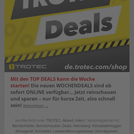
Mit den TOP DEALS kann die Woche
starten!
Die neuen WOCHENDEALS sind ab
sofort ONLINE verfügbar…
Jetzt reinschauen
und sparen – nur für kurze Zeit, also schnell
sein!
Weiterlesen
Veröffentlicht unter
TROTEC
,
Aktuell
,
Intern
| Verschlagwortet mit
Bandschleifer
,
Bohrschrauber
,
Deals
,
Heinsberg
,
Klimadatenlogger
,
Klimagerät
,
Konvektor
,
Laserentfernungsmesser
,
Schnäppchen
,