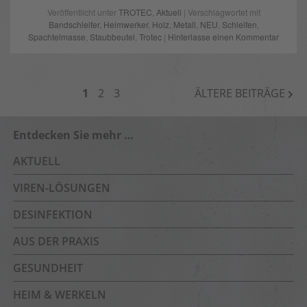
Veröffentlicht unter
TROTEC
,
Aktuell
| Verschlagwortet mit
Bandschleifer
,
Heimwerker
,
Holz
,
Metall
,
NEU
,
Schleifen
,
Spachtelmasse
,
Staubbeutel
,
Trotec
|
Hinterlasse einen Kommentar
BEITRAGSNAVIGATION
1
2
3
ÄLTERE BEITRÄGE
Entdecken Sie mehr …
AKTUELL
VIREN-LÖSUNGEN
DESINFEKTION
AUS DER PRAXIS
GESUNDHEIT
HEIM & WERKELN