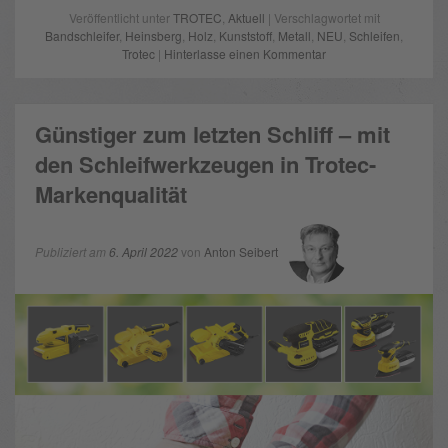
Veröffentlicht unter
TROTEC
,
Aktuell
| Verschlagwortet mit
Bandschleifer
,
Heinsberg
,
Holz
,
Kunststoff
,
Metall
,
NEU
,
Schleifen
,
Trotec
|
Hinterlasse einen Kommentar
Günstiger zum letzten Schliff – mit
den Schleifwerkzeugen in Trotec-
Markenqualität
Publiziert am
6. April 2022
von
Anton Seibert