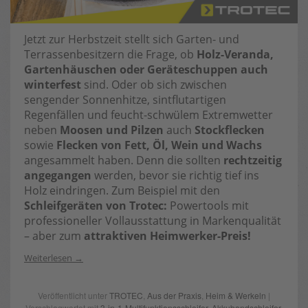
Jetzt zur Herbstzeit stellt sich Garten- und
Terrassenbesitzern die Frage, ob
Holz-Veranda,
Gartenhäuschen oder Geräteschuppen auch
winterfest
sind. Oder ob sich zwischen
sengender Sonnenhitze, sintflutartigen
Regenfällen und feucht-schwülem Extremwetter
neben
Moosen und Pilzen
auch
Stockflecken
sowie
Flecken von Fett, Öl, Wein und Wachs
angesammelt haben. Denn die sollten
rechtzeitig
angegangen
werden, bevor sie richtig tief ins
Holz eindringen. Zum Beispiel mit den
Schleifgeräten von Trotec:
Powertools mit
professioneller Vollausstattung in Markenqualität
– aber zum
attraktiven Heimwerker-Preis!
Weiterlesen
Veröffentlicht unter
TROTEC
,
Aus der Praxis
,
Heim & Werkeln
|
Verschlagwortet mit
3-in-1-Multifunktionsschleifer
,
Akkubandschleifer
,