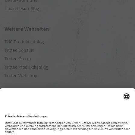
Kontaktformular
Über diesen Blog
Weitere Webseiten
THC Produktkatalog
Trotec Consult
Trotec Group
Trotec Produktkatalog
Trotec Webshop
Berechnungen
Befeuchtungsleistung berechnen
Entfeuchtungsleistung berechnen
Kapazitätsberechnung für Luftreiniger
Klimatisierungsleistung berechnen