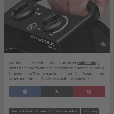
Werfen Sie auch einen Blick in unseren
Online-Shop
,
dort finden Sie zahlreiche Produkte mit denen Sie Ihren
Liebsten eine Freude machen können. Viel Freude beim
Schenken und ein fröhliches Weihnachtsfest! ?
SHARE
SHARE
SHARE
F
X
P
ON
ON
ON
A
(
I
C
T
N
E
W
T
B
I
E
O
T
R
GeschenkeWeihnachten2021
Geschenkideen
Heinsberg
O
T
E