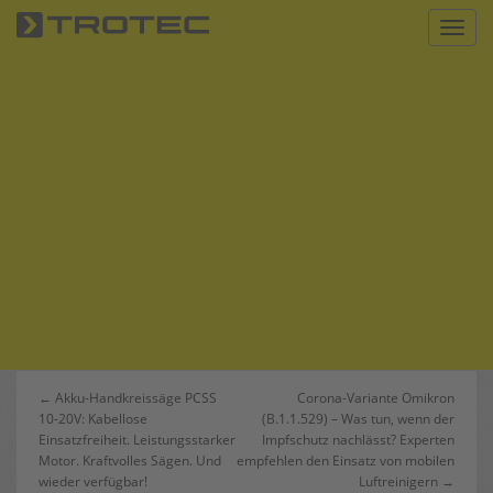
S
Toggl
k
i
p
t
o
m
a
i
n
c
o
n
t
e
n
Beitrags-
← Akku-Handkreissäge PCSS
Corona-Variante Omikron
t
10-20V: Kabellose
(B.1.1.529) – Was tun, wenn der
Navigation
Einsatzfreiheit. Leistungsstarker
Impfschutz nachlässt? Experten
Motor. Kraftvolles Sägen. Und
empfehlen den Einsatz von mobilen
wieder verfügbar!
Luftreinigern →