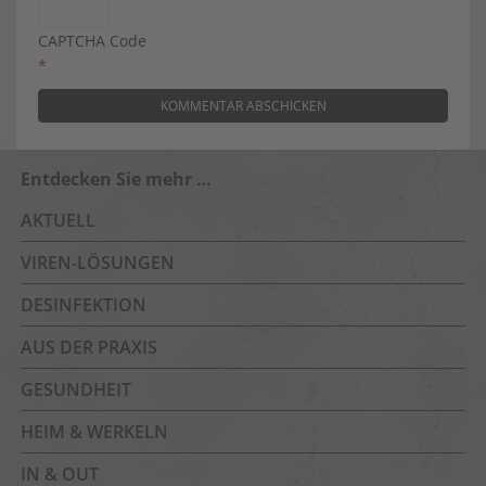
CAPTCHA Code
*
Entdecken Sie mehr …
AKTUELL
VIREN-LÖSUNGEN
DESINFEKTION
AUS DER PRAXIS
GESUNDHEIT
HEIM & WERKELN
IN & OUT