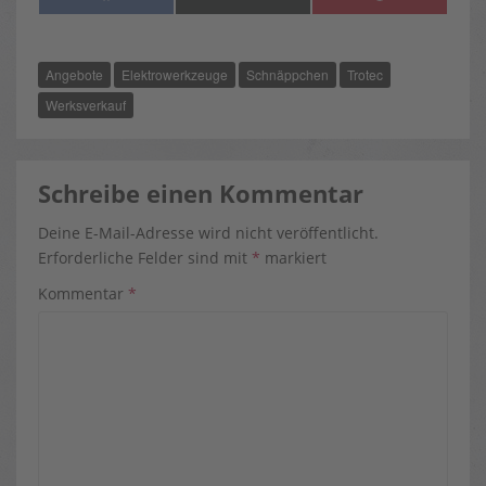
ON
ON
ON
A
(
I
C
T
N
E
W
T
B
I
E
O
T
R
Angebote
Elektrowerkzeuge
Schnäppchen
Trotec
O
T
E
K
E
S
R
T
Werksverkauf
)
Schreibe einen Kommentar
Deine E-Mail-Adresse wird nicht veröffentlicht.
Erforderliche Felder sind mit
*
markiert
Kommentar
*