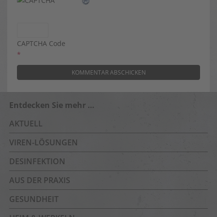
CAPTCHA Code
*
Entdecken Sie mehr …
AKTUELL
VIREN-LÖSUNGEN
DESINFEKTION
AUS DER PRAXIS
GESUNDHEIT