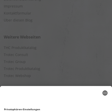
Impressum
Kontaktformular
Über diesen Blog
Weitere Webseiten
THC Produktkatalog
Trotec Consult
Trotec Group
Trotec Produktkatalog
Trotec Webshop
Berechnungen
Befeuchtungsleistung berechnen
Entfeuchtungsleistung berechnen