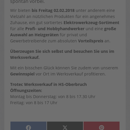
spontan vorbei.
Wir bieten
bis Freitag 02.02.2018
unter anderem eine
Vielzahl an nützlichen Produkten für ein angenehmes
Zuhause, ein gut sortiertes
Elektrowerkzeug-Sortiment
für alle
Profi- und Hobbyhandwerker
und eine
große
Auswahl an Heizgeräten
für privat und
Gewerbetreibende zum absoluten
Vorteilspreis
an.
Überzeugen Sie sich selbst und besuchen Sie uns im
Werksverkauf.
Mit ein bisschen Glück können Sie zudem von unserem
Gewinnspiel
vor Ort im Werksverkauf profitieren.
Trotec Werksverkauf in HS-Oberbruch
Öffnungszeiten:
Montag bis Donnerstag: von 8 bis 17.30 Uhr
Freitag: von 8 bis 17 Uhr
SHARE
SHARE
SHARE
F
X
P