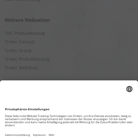
Weitere Webseiten
THC Produktkatalog
Trotec Consult
Trotec Group
Trotec Produktkatalog
Trotec Webshop
Berechnungen
Befeuchtungsleistung berechnen
Entfeuchtungsleistung berechnen
Kapazitätsberechnung für Luftreiniger
Klimatisierungsleistung berechnen
Ventilationsleistung berechnen