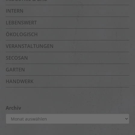
INTERN
LEBENSWERT
ÖKOLOGISCH
VERANSTALTUNGEN
SECOSAN
GARTEN
HANDWERK
Archiv
Archiv