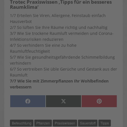
Trotec Praxiswissen ‚Tipps für ein besseres
Raumklima‘
1/7 Erteilen Sie Viren, Allergene, Feinstaub einfach
Hausverbot
2/7 So lüften Sie Ihre Räume richtig und nachhaltig
3/7 Wie Sie trockene Raumluft vermeiden und Corona-
Infektionsrisiken reduzieren
4/7 So verhindern Sie eine zu hohe
Raumluftfeuchtigkeit
5/7 Wie Sie gesundheitsgefährdende Schimmelbildung
verhindern
6/7 So vertreiben Sie üble Gerüche und Gestank aus der
Raumluft
7/7 Wie Sie mit Zimmerpflanzen Ihr Wohlbefinden
verbessern
SHARE
SHARE
SHARE
F
X
P
ON
ON
ON
A
(
I
C
T
N
E
W
T
B
I
E
O
T
R
Befeuchtung
Pflanzen
Praxiswissen
Sauerstoff
Tipps
O
T
E
K
E
S