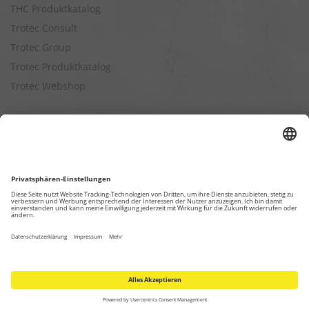
THC Produktkatalog
Trotec Consult
Trotec Group
Trotec Produktkatalog
Trotec Webshop
Berechnungen
Befeuchtungsleistung berechnen
Entfeuchtungsleistung berechnen
Kapazitätsberechnung für Luftreiniger
Klimatisierungsleistung berechnen
Ventilationsleistung berechnen
Wärmebedarfsberechnung