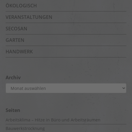
ÖKOLOGISCH
VERANSTALTUNGEN
SECOSAN
GARTEN
HANDWERK
Archiv
Archiv
Seiten
Arbeitsklima – Hitze in Büro und Arbeitsräumen
Bauwerkstrocknung