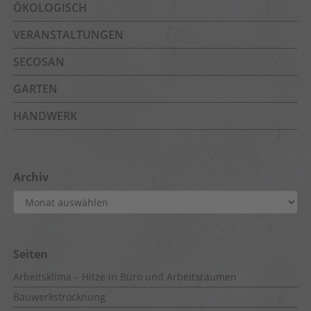
ÖKOLOGISCH
VERANSTALTUNGEN
SECOSAN
GARTEN
HANDWERK
Archiv
Archiv
Seiten
Arbeitsklima – Hitze in Büro und Arbeitsräumen
Bauwerkstrocknung