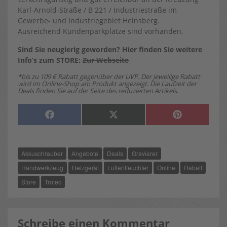
Karl-Arnold-Straße / B 221 / Industriestraße im
Gewerbe- und Industriegebiet Heinsberg.
Ausreichend Kundenparkplätze sind vorhanden.
Sind Sie neugierig geworden? Hier finden Sie weitere
Info’s zum STORE:
Zur Webseite
*bis zu 109 € Rabatt gegenüber der UVP. Der jeweilige Rabatt
wird im Online-Shop am Produkt angezeigt. Die Laufzeit der
Deals finden Sie auf der Seite des reduzierten Artikels.
SHARE
SHARE
SHARE
F
X
P
ON
ON
ON
A
(
I
C
T
N
E
W
T
B
I
E
O
T
R
Akkuschrauber
Angebote
Deals
Gravierer
O
T
E
K
E
S
R
T
Handwerkzeug
Heizgerät
Luftentfeuchter
Online
Rabatt
)
Store
Trotec
Schreibe einen Kommentar