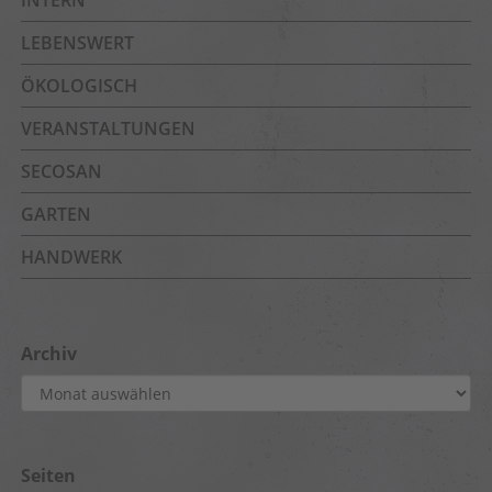
INTERN
LEBENSWERT
ÖKOLOGISCH
VERANSTALTUNGEN
SECOSAN
GARTEN
HANDWERK
Archiv
Archiv
Seiten