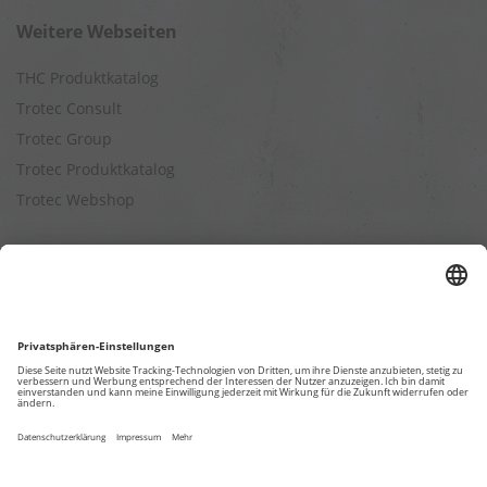
Weitere Webseiten
THC Produktkatalog
Trotec Consult
Trotec Group
Trotec Produktkatalog
Trotec Webshop
Berechnungen
Befeuchtungsleistung berechnen
Entfeuchtungsleistung berechnen
Kapazitätsberechnung für Luftreiniger
Klimatisierungsleistung berechnen
Ventilationsleistung berechnen
Wärmebedarfsberechnung