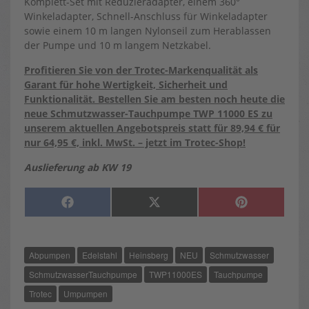
Komplett-Set mit Reduzieradapter, einem 360°
Winkeladapter, Schnell-Anschluss für Winkeladapter
sowie einem 10 m langen Nylonseil zum Herablassen
der Pumpe und 10 m langem Netzkabel.
Profitieren Sie von der Trotec-Markenqualität als
Garant für hohe Wertigkeit, Sicherheit und
Funktionalität. Bestellen Sie am besten noch heute die
neue Schmutzwasser-Tauchpumpe TWP 11000 ES zu
unserem aktuellen Angebotspreis statt für 89,94 € für
nur 64,95 €, inkl. MwSt. – jetzt im Trotec-Shop!
Auslieferung ab KW 19
SHARE
SHARE
SHARE
F
X
P
ON
ON
ON
A
(
I
C
T
N
E
W
T
B
I
E
O
T
R
Abpumpen
Edelstahl
Heinsberg
NEU
Schmutzwasser
O
T
E
K
E
S
R
T
SchmutzwasserTauchpumpe
TWP11000ES
Tauchpumpe
)
Trotec
Umpumpen