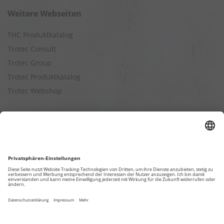
Weitere Webseiten
THC Produktkatalog
Trotec Consult
Trotec Group
Trotec Produktkatalog
Trotec Webshop
Berechnungen
Befeuchtungsleistung berechnen
Entfeuchtungsleistung berechnen
Kapazitätsberechnung für Luftreiniger
Klimatisierungsleistung berechnen
Ventilationsleistung berechnen
Wärmebedarfsberechnung