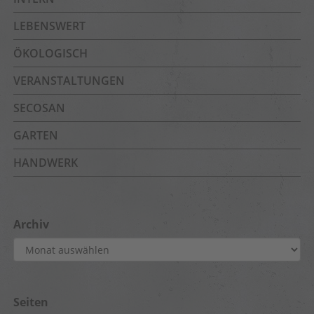
LEBENSWERT
ÖKOLOGISCH
VERANSTALTUNGEN
SECOSAN
GARTEN
HANDWERK
Archiv
Archiv
Seiten