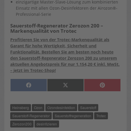
einzigartige Master-Slave-Lösung zum kombinierten
Einsatz mit allen Ozon-Desinfektoren der Airozon®-
Professional-Serie
Sauerstoff-Regenerator Zerozon 200 –
Markenqualität von Trotec
Profitieren Sie von der Trotec-Markenqualität als
Garant für hohe Wertigkeit, Sicherheit und
Funktionalität. Bestellen Sie am besten noch heute
den Sauerstoff-Regenerator Zerozon 200 zu unserem
aktuellen Angebotspreis für nur 1.154,20 € inkl. MwSt.
– jetzt im Trotec-Shop!
SHARE
SHARE
SHARE
F
X
P
ON
ON
ON
A
(
I
C
T
N
E
W
T
B
I
E
O
T
R
Heinsberg
Ozon
Ozondesinfektion
Sauerstoff
O
T
E
K
E
S
R
T
Sauerstoff-Regenerator
Sauerstoffregeneration
Trotec
)
Zerozon200
desinfizieren